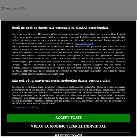
29 aprilie 2015
Numarul
Nouă ne pasă ca datele tale personale să rămână confidențiale
imigrantilor care
Noi și partenerii noștri
201
stocăm și/sau accesăm informații pe dispozitivul dvs., precum identificatorii
cookie unici pentru prelucrarea datelor cu caracter personal. Puteți accepta sau gestiona alegerile dvs.
făcând clic mai jos sau în orice moment, pe pagina cu politica de confidențialitate. Aceste alegeri vor fi
cersesc in Suedia,
raportate partenerilor noștri și nu vă vor afecta navigarea.
Mai multe detalii
Noi si partenerii nostri (retelele de socializare si agentiile de publicitate partenere, precum si furnizorii
majoritatea din
nostri de servicii de date analitice) prelucram date pentru a permite website-ului sa functioneze, pentru a
personaliza continutul si anunturile publicitare afisate in functie de interesele si/sau profilul dvs., pentru a
va oferi functionalitati aferente retelelor de socializare si pentru a analiza traficul pe website. Beneficiati
Romania si
de drepturile prevazute de art. 15-22 din GDPR in legatura cu prelucrarea datelor cu caracter personal.
Aceste drepturi pot fi exercitate prin modalitatea indicata
aici
. Prin click pe “ACCEPT TOATE”, acceptati
folosirea tuturor Tehnologiilor de tip Cookie, care implica inclusiv acceptul dvs. cu privire la
Bulgaria, s-a dublat
stocarea/accesarea informatiilor de catre Vendor-ii cu care colaboram. Prin click pe “VREAU SA MODIFIC
SETARILE INDIVIDUAL” puteti schimba preferintele in mod individual, mai putin cele legate de cookie
strict necesare pentru functionarea website-ului.
intr-un an
Atât noi, cât și partenerii noștri prelucrăm datele pentru a oferi:
Dezvoltarea și îmbunătățirea serviciilor. Măsurarea performanței reclamelor. Stocarea și/sau accesarea
informațiilor de pe un dispozitiv. Utilizarea profilurilor pentru selectarea conținutului personalizat. Crearea
profilurilor de conținut personalizat. Utilizarea profilurilor pentru selectarea publicității personalizate.
Crearea profilurilor pentru publicitate personalizată. Măsurarea performanței conținutului. Înțelegerea
publicului prin statistici sau combinații de date din surse diferite. Utilizarea de date limitate pentru a
24 ianuarie 2015
selecta publicitatea. Utilizarea datelor limitate pentru a selecta conținutul. Date precise de geolocație și
identificarea prin scanarea dispozitivului.
Listă parteneri (furnizori)
90% dintre cei care
ACCEPT TOATE
cersesc in Suedia
VREAU SA MODIFIC SETARILE INDIVIDUAL
sunt romani. Cat
RESPING TOATE