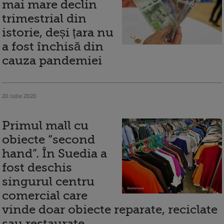
mai mare declin
trimestrial din
istorie, deși țara nu
a fost închisă din
cauza pandemiei
20 iulie 2020
Primul mall cu
obiecte “second
hand”. În Suedia a
fost deschis
singurul centru
comercial care
vinde doar obiecte reparate, reciclate
sau restaurate