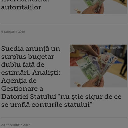
autorităților
9 ianuarie 2018
Suedia anunță un
surplus bugetar
dublu față de
estimări. Analiști:
Agenţia de
Gestionare a
Datoriei Statului "nu ştie sigur de ce
se umflă conturile statului”
20 decembrie 2017