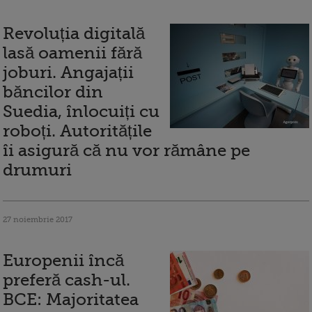
Revoluția digitală
lasă oamenii fără
joburi. Angajații
băncilor din
Suedia, înlocuiți cu
roboți. Autoritățile
îi asigură că nu vor rămâne pe
drumuri
27 noiembrie 2017
Europenii încă
preferă cash-ul.
BCE: Majoritatea