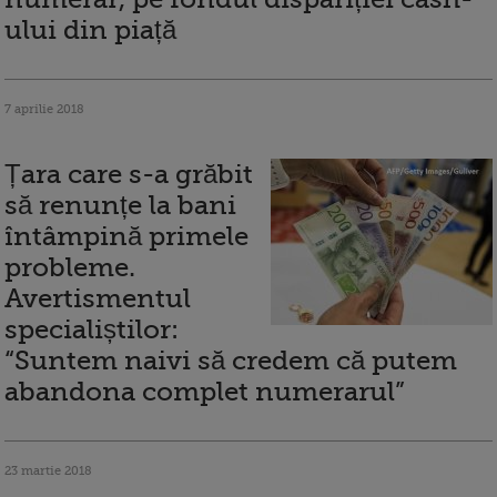
ului din piață
7 aprilie 2018
Țara care s-a grăbit
să renunțe la bani
întâmpină primele
probleme.
Avertismentul
specialiștilor:
“Suntem naivi să credem că putem
abandona complet numerarul”
23 martie 2018