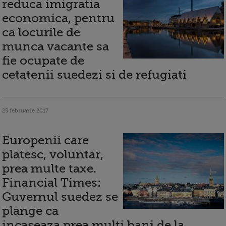
reduca imigratia
economica, pentru
ca locurile de
munca vacante sa
fie ocupate de
cetatenii suedezi si de refugiati
23 februarie 2017
Europenii care
platesc, voluntar,
prea multe taxe.
Financial Times:
Guvernul suedez se
plange ca
incaseaza prea multi bani de la