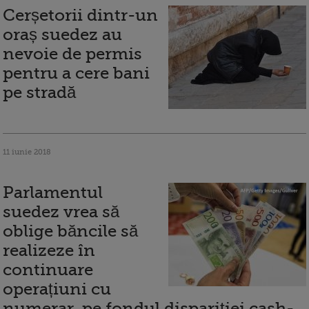
Cerșetorii dintr-un
oraș suedez au
nevoie de permis
pentru a cere bani
pe stradă
11 iunie 2018
Parlamentul
suedez vrea să
oblige băncile să
realizeze în
continuare
operațiuni cu
numerar, pe fondul dispariției cash-