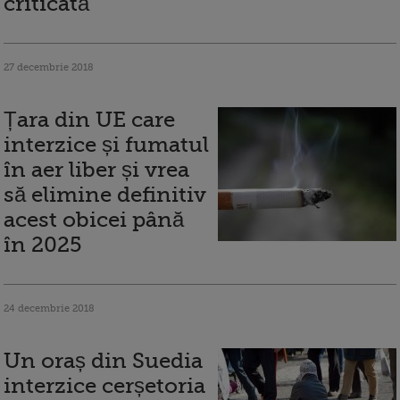
criticată
27 decembrie 2018
Țara din UE care
interzice și fumatul
în aer liber și vrea
să elimine definitiv
acest obicei până
în 2025
24 decembrie 2018
Un oraș din Suedia
interzice cerșetoria