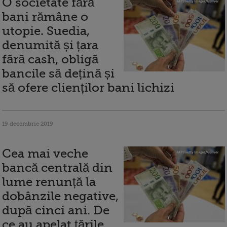
O societate fără
bani rămâne o
utopie. Suedia,
denumită și țara
fără cash, obligă
bancile să dețină și
să ofere clienților bani lichizi
19 decembrie 2019
Cea mai veche
bancă centrală din
lume renunță la
dobânzile negative,
după cinci ani. De
ce au apelat țările