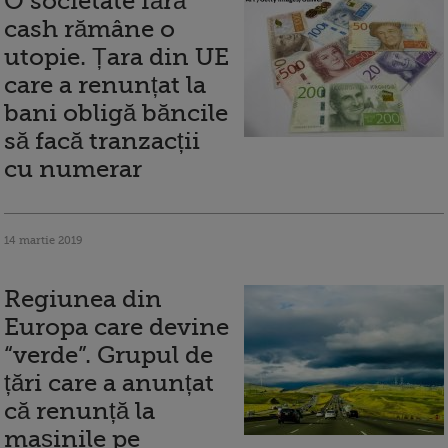
O societate fără
cash rămâne o
utopie. Țara din UE
care a renunțat la
bani obligă băncile
să facă tranzacții
cu numerar
14 martie 2019
Regiunea din
Europa care devine
“verde”. Grupul de
țări care a anunțat
că renunță la
mașinile pe