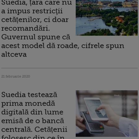
Suedia, țara care nu
a impus restricţii
cetățenilor, ci doar
recomandări.
Guvernul spune că
acest model dă roade, cifrele spun
altceva
21 februarie 2020
Suedia testează
prima monedă
digitală din lume
emisă de o bancă
centrală. Cetățenii
folosesc din ce în