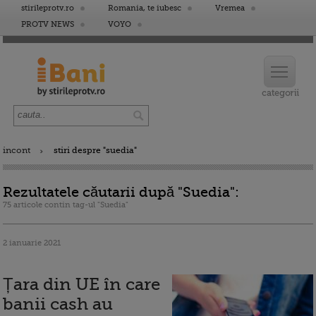
stirileprotv.ro
Romania, te iubesc
Vremea
PROTV NEWS
VOYO
incont
stiri despre "suedia"
Rezultatele căutarii după "Suedia":
75 articole contin tag-ul "Suedia"
2 ianuarie 2021
Țara din UE în care
banii cash au