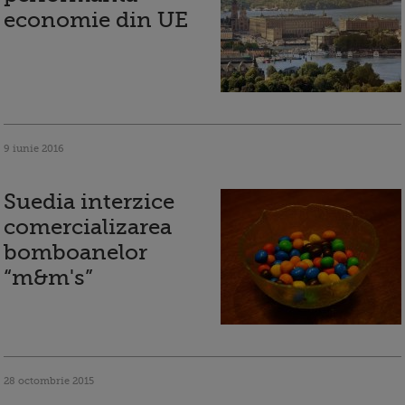
economie din UE
9 iunie 2016
Suedia interzice
comercializarea
bomboanelor
“m&m's”
28 octombrie 2015