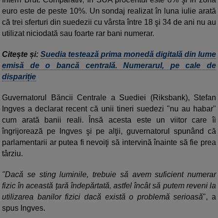
euro este de peste 10%. Un sondaj realizat în luna iulie arată
că trei sferturi din suedezii cu vârsta între 18 şi 34 de ani nu au
utilizat niciodată sau foarte rar bani numerar.
Citește și:
Suedia testează prima monedă digitală din lume
emisă de o bancă centrală. Numerarul, pe cale de
dispariție
Guvernatorul Băncii Centrale a Suediei (Riksbank), Stefan
Ingves a declarat recent că unii tineri suedezi "nu au habar"
cum arată banii reali. Însă acesta este un viitor care îi
îngrijorează pe Ingves şi pe alţii, guvernatorul spunând că
parlamentarii ar putea fi nevoiţi să intervină înainte să fie prea
târziu.
"Dacă se sting luminile, trebuie să avem suficient numerar
fizic în această ţară îndepărtată, astfel încât să putem reveni la
utilizarea banilor fizici dacă există o problemă serioasă
", a
spus Ingves.