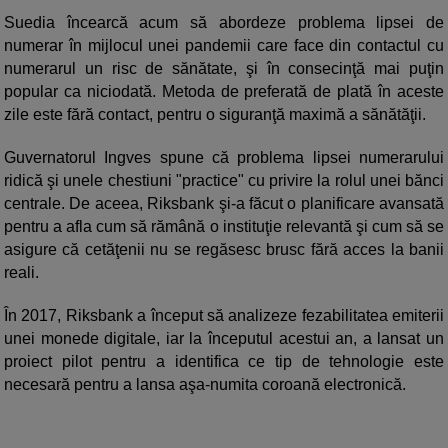
Suedia încearcă acum să abordeze problema lipsei de
numerar în mijlocul unei pandemii care face din contactul cu
numerarul un risc de sănătate, şi în consecinţă mai puţin
popular ca niciodată. Metoda de preferată de plată în aceste
zile este fără contact, pentru o siguranţă maximă a sănătăţii.
Guvernatorul Ingves spune că problema lipsei numerarului
ridică şi unele chestiuni "practice" cu privire la rolul unei bănci
centrale. De aceea, Riksbank şi-a făcut o planificare avansată
pentru a afla cum să rămână o instituţie relevantă şi cum să se
asigure că cetăţenii nu se regăsesc brusc fără acces la banii
reali.
În 2017, Riksbank a început să analizeze fezabilitatea emiterii
unei monede digitale, iar la începutul acestui an, a lansat un
proiect pilot pentru a identifica ce tip de tehnologie este
necesară pentru a lansa aşa-numita coroană electronică.