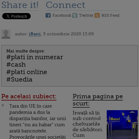
Share it!
Connect
Facebook
Twitter
RSS Feed
autor:
iBani
, 5 octombrie 2020 13:09
Mai multe despre:
#plati in numerar
#cash
#plati online
#Suedia
Pe acelasi subiect:
Prima pagina pe
scurt:
Țara din UE în care
pandemia a dus la
Invață să ții
dispariția banilor, iar unii
sub control
cheltuielile
tineri ”nu au habar” cum
de sărbători.
arată bancnotele.
Cum
Provocările unei societăți