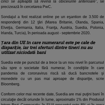
cinci se aşteaptă să revină la obiceiurile anterioare"
, se
precizează în cercetarea PwC.
Sondajul a fost realizat online pe un eşantion de 3.500 de
respondenţi din 12 ţări (Marea Britanie, Olanda, Spania,
Elveţia, Germania, Italia, Franţa, Austria, Suedia, Polonia,
Irlanda, Turcia), în perioada august - septembrie 2020.
Țara din UE în care numerarul este pe cale de
dispariție, iar trei sferturi dintre tineri nu au
utilizat niciodată bani
Suedia este pe punctul de a trece la un nou nivel în parcursul
său spre o societate fără numerar, în condiţiile în care
pandemia de coronavirus riscă să ducă bancnotele şi
monedele cu un pas mai aproape de dispariţie, scrie
Bloomberg.
Conform celor mai recente date, Suedia are mai puţini bani în
circulaţie decât oriunde în lume, aproximativ 1% din Produsul
Intern Brut. Comparativ, în SUA procentul este 8% şi în zona