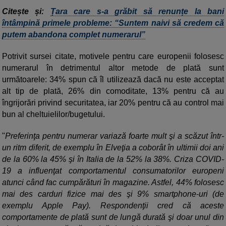
Citește și:
Țara care s-a grăbit să renunțe la bani
întâmpină primele probleme: “Suntem naivi să credem că
putem abandona complet numerarul”
Potrivit sursei citate, motivele pentru care europenii folosesc
numerarul în detrimentul altor metode de plată sunt
următoarele: 34% spun că îl utilizează dacă nu este acceptat
alt tip de plată, 26% din comoditate, 13% pentru că au
îngrijorări privind securitatea, iar 20% pentru că au control mai
bun al cheltuielilor/bugetului.
"
Preferinţa pentru numerar variază foarte mult şi a scăzut într-
un ritm diferit, de exemplu în Elveţia a coborât în ultimii doi ani
de la 60% la 45% şi în Italia de la 52% la 38%. Criza COVID-
19 a influenţat comportamentul consumatorilor europeni
atunci când fac cumpărături în magazine. Astfel, 44% folosesc
mai des carduri fizice mai des şi 9% smartphone-uri (de
exemplu Apple Pay). Respondenţii cred că aceste
comportamente de plată sunt de lungă durată şi doar unul din