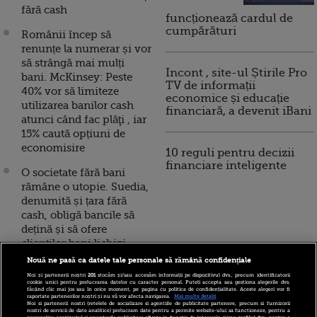
fără cash
funcționează cardul de
cumpărături
Românii încep să
renunțe la numerar și vor
să strângă mai mulți
Incont , site-ul Știrile Pro
bani. McKinsey: Peste
TV de informații
40% vor să limiteze
economice și educație
utilizarea banilor cash
financiară, a devenit iBani
atunci când fac plăţi , iar
15% caută opțiuni de
economisire
10 reguli pentru decizii
financiare inteligente
O societate fără bani
rămâne o utopie. Suedia,
denumită și țara fără
cash, obligă bancile să
dețină și să ofere
clienților bani lichizi
Nouă ne pasă ca datele tale personale să rămână confidențiale
Parlamentul suedez vrea
Noi și partenerii noștri
201
stocăm și/sau accesăm informații pe dispozitivul dvs., precum identificatorii
să oblige băncile să
cookie unici pentru prelucrarea datelor cu caracter personal. Puteți accepta sau gestiona alegerile dvs.
făcând clic mai jos sau în orice moment, pe pagina cu politica de confidențialitate. Aceste alegeri vor fi
realizeze în continuare
raportate partenerilor noștri și nu vă vor afecta navigarea.
Mai multe detalii
Noi si partenerii nostri (retelele de socializare si agentiile de publicitate partenere, precum si furnizorii
operațiuni cu numerar,
nostri de servicii de date analitice) prelucram date pentru a permite website-ului sa functioneze, pentru a