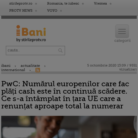
stirileprotv.ro
Romania, te iubesc
Vremea
PROTV NEWS
VOYO
ibani
actualitate
5 octombrie 2020 13:09 / 9551
vizualizari
international
PwC: Numărul europenilor care fac
plăți cash este în continuă scădere.
Ce s-a întâmplat în țara UE care a
renunțat aproape total la numerar