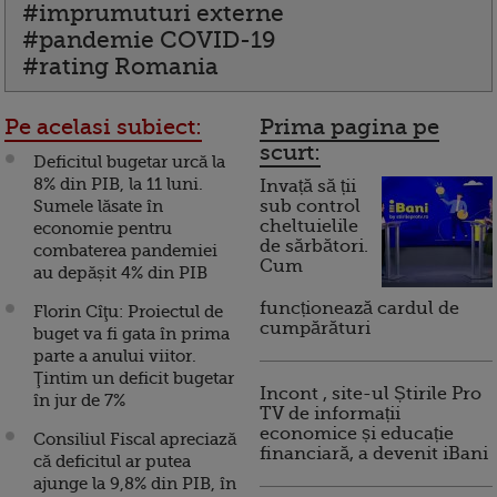
#imprumuturi externe
#pandemie COVID-19
#rating Romania
Pe acelasi subiect:
Prima pagina pe
scurt:
Deficitul bugetar urcă la
8% din PIB, la 11 luni.
Invață să ții
Sumele lăsate în
sub control
cheltuielile
economie pentru
de sărbători.
combaterea pandemiei
Cum
au depășit 4% din PIB
funcționează cardul de
Florin Cîţu: Proiectul de
cumpărături
buget va fi gata în prima
parte a anului viitor.
Ţintim un deficit bugetar
Incont , site-ul Știrile Pro
în jur de 7%
TV de informații
economice și educație
Consiliul Fiscal apreciază
financiară, a devenit iBani
că deficitul ar putea
ajunge la 9,8% din PIB, în