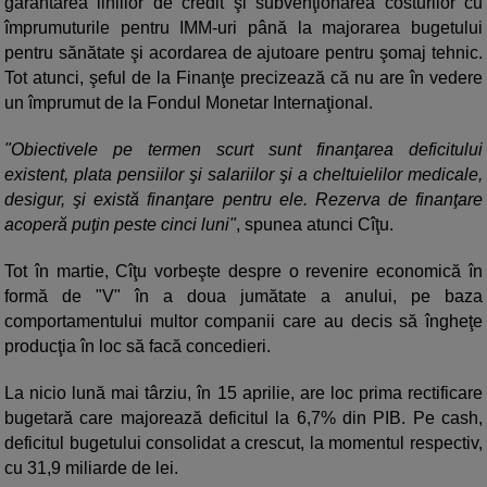
garantarea liniilor de credit şi subvenţionarea costurilor cu
împrumuturile pentru IMM-uri până la majorarea bugetului
pentru sănătate şi acordarea de ajutoare pentru şomaj tehnic.
Tot atunci, şeful de la Finanţe precizează că nu are în vedere
un împrumut de la Fondul Monetar Internaţional.
"Obiectivele pe termen scurt sunt finanţarea deficitului
existent, plata pensiilor şi salariilor şi a cheltuielilor medicale,
desigur, şi există finanţare pentru ele. Rezerva de finanţare
acoperă puţin peste cinci luni"
, spunea atunci Cîţu.
Tot în martie, Cîţu vorbeşte despre o revenire economică în
formă de "V" în a doua jumătate a anului, pe baza
comportamentului multor companii care au decis să îngheţe
producţia în loc să facă concedieri.
La nicio lună mai târziu, în 15 aprilie, are loc prima rectificare
bugetară care majorează deficitul la 6,7% din PIB. Pe cash,
deficitul bugetului consolidat a crescut, la momentul respectiv,
cu 31,9 miliarde de lei.