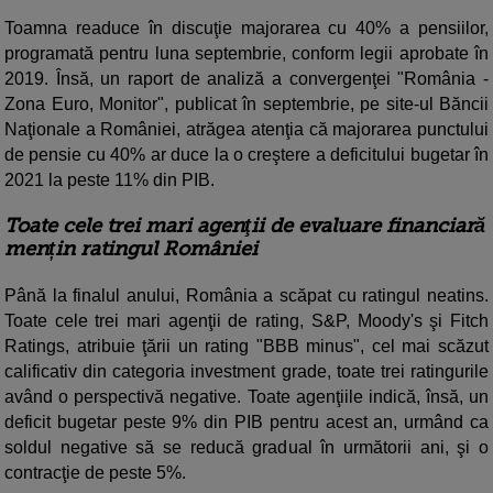
Toamna readuce în discuţie majorarea cu 40% a pensiilor,
programată pentru luna septembrie, conform legii aprobate în
2019. Însă, un raport de analiză a convergenţei "România -
Zona Euro, Monitor", publicat în septembrie, pe site-ul Băncii
Naţionale a României, atrăgea atenţia că majorarea punctului
de pensie cu 40% ar duce la o creştere a deficitului bugetar în
2021 la peste 11% din PIB.
Toate cele trei mari agenţii de evaluare financiară
mențin ratingul României
Până la finalul anului, România a scăpat cu ratingul neatins.
Toate cele trei mari agenţii de rating, S&P, Moody's şi Fitch
Ratings, atribuie ţării un rating "BBB minus", cel mai scăzut
calificativ din categoria investment grade, toate trei ratingurile
având o perspectivă negative. Toate agenţiile indică, însă, un
deficit bugetar peste 9% din PIB pentru acest an, urmând ca
soldul negative să se reducă gradual în următorii ani, şi o
contracţie de peste 5%.