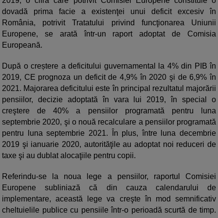
2019, o cifră care potrivit Comisiei Europene constituie o
dovadă prima facie a existenţei unui deficit excesiv în
România, potrivit Tratatului privind funcţionarea Uniunii
Europene, se arată într-un raport adoptat de Comisia
Europeană.
După o creștere a deficitului guvernamental la 4% din PIB în
2019, CE prognoza un deficit de 4,9% în 2020 şi de 6,9% în
2021. Majorarea deficitului este în principal rezultatul majorării
pensiilor, decizie adoptată în vara lui 2019, în special o
creştere de 40% a pensiilor programată pentru luna
septembrie 2020, şi o nouă recalculare a pensiilor programată
pentru luna septembrie 2021. În plus, între luna decembrie
2019 şi ianuarie 2020, autorităţile au adoptat noi reduceri de
taxe şi au dublat alocaţiile pentru copii.
Referindu-se la noua lege a pensiilor, raportul Comisiei
Europene subliniază că din cauza calendarului de
implementare, această lege va creşte în mod semnificativ
cheltuielile publice cu pensiile într-o perioadă scurtă de timp.