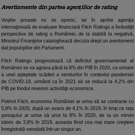
Avertismente din partea agențiilor de rating
Veştile proaste nu se opresc, iar în aprilie agenţia
internaţională de evaluare financiară Fitch Ratings a înrăutăţit
perspectiva de rating a României, de la stabilă la negativă.
Ministrul Finanţelor cataloghează decizia drept un avertisment
dat populiştilor din Parlament.
Fitch Ratings prognozează că deficitul guvernamental al
României se va agrava până la 8% din PIB în 2020, ca urmare
a unei aşteptate scăderi a veniturilor în contextul pandemiei
de COVID-19, urmând ca în 2021 să se reducă la 4,2% din
PIB pe fondul revenirii activităţii economice.
Potrivit Fitch, economia României ar urma să se contracte cu
5,9% în 2020, după un avans de 4,1% în 2019, în timp ce rata
şomajului ar urma să urce la 8% în 2020, de la un minim
istoric de 3,9% în 2019, aceasta fiind cea mai mare creştere
înregistrată vreodată într-un singur an.