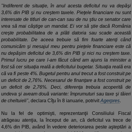
"Indiferent de situaţie, în anul acesta deficitul nu va depăşi
3,6% din PIB şi nu creştem taxele. Pieţele financiare nu sunt
interesate de titluri de can-can sau de nu ştiu ce senator care
vrea să mai câştige un mandat. Ei vor să ştie dacă România
creşte probabilitatea de a plăti datoria sau scade această
probabilitate. De aceea trebuie să fim foarte atenţi când
comunicăm şi mesajul meu pentru pieţele financiare este că
nu depăşim deficitul de 3,6% din PIB şi nici nu creştem taxe.
Primul lucru pe care l-am făcut când am ajuns la minister a
fost să cer situaţia reală a deficitului bugetar. Situaţia reală era
că va fi peste 4%. Bugetul pentru anul trecut a fost construit pe
un deficit de 2,76%. Necesarul de finanţare a fost construit pe
un deficit de 2,76%. Deci, diferenţa trebuia acoperită de
undeva şi aveam două variante: împrumuturi sau taxe şi tăieri
de cheltuieli"
, declara Cîţu în 8 ianuarie, potrivit
Agerpres
.
Nu la fel de optimişti, reprezentanţii Consiliului Fiscal
atrăgeau atenţia, la început de an, că deficitul va trece de
4,6% din PIB, având în vedere deteriorarea peste aşteptări a