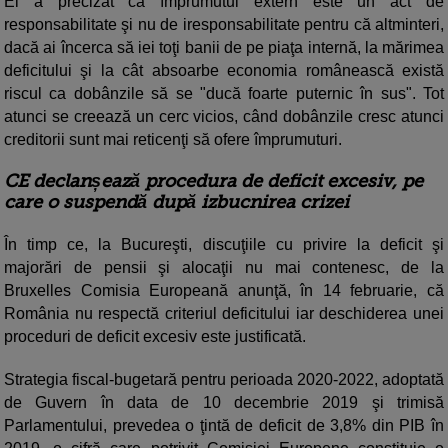
El a precizat că împrumutul extern este un act de
responsabilitate şi nu de iresponsabilitate pentru că altminteri,
dacă ai încerca să iei toţi banii de pe piaţa internă, la mărimea
deficitului şi la cât absoarbe economia românească există
riscul ca dobânzile să se "ducă foarte puternic în sus". Tot
atunci se creează un cerc vicios, când dobânzile cresc atunci
creditorii sunt mai reticenţi să ofere împrumuturi.
CE declanșează procedura de deficit excesiv, pe
care o suspendă după izbucnirea crizei
În timp ce, la Bucureşti, discuţiile cu privire la deficit şi
majorări de pensii şi alocaţii nu mai contenesc, de la
Bruxelles Comisia Europeană anunţă, în 14 februarie, că
România nu respectă criteriul deficitului iar deschiderea unei
proceduri de deficit excesiv este justificată.
Strategia fiscal-bugetară pentru perioada 2020-2022, adoptată
de Guvern în data de 10 decembrie 2019 şi trimisă
Parlamentului, prevedea o ţintă de deficit de 3,8% din PIB în