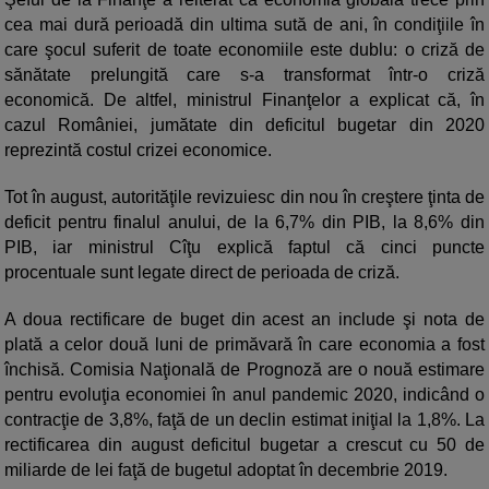
cea mai dură perioadă din ultima sută de ani, în condiţiile în
care şocul suferit de toate economiile este dublu: o criză de
sănătate prelungită care s-a transformat într-o criză
economică. De altfel, ministrul Finanţelor a explicat că, în
cazul României, jumătate din deficitul bugetar din 2020
reprezintă costul crizei economice.
Tot în august, autorităţile revizuiesc din nou în creştere ţinta de
deficit pentru finalul anului, de la 6,7% din PIB, la 8,6% din
PIB, iar ministrul Cîţu explică faptul că cinci puncte
procentuale sunt legate direct de perioada de criză.
A doua rectificare de buget din acest an include şi nota de
plată a celor două luni de primăvară în care economia a fost
închisă. Comisia Naţională de Prognoză are o nouă estimare
pentru evoluţia economiei în anul pandemic 2020, indicând o
contracţie de 3,8%, faţă de un declin estimat iniţial la 1,8%. La
rectificarea din august deficitul bugetar a crescut cu 50 de
miliarde de lei faţă de bugetul adoptat în decembrie 2019.