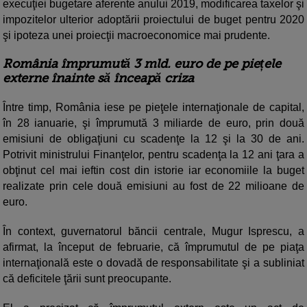
execuţiei bugetare aferente anului 2019, modificarea taxelor şi
impozitelor ulterior adoptării proiectului de buget pentru 2020
şi ipoteza unei proiecţii macroeconomice mai prudente.
România împrumută 3 mld. euro de pe piețele
externe înainte să înceapă criza
Între timp, România iese pe pieţele internaţionale de capital,
în 28 ianuarie, şi împrumută 3 miliarde de euro, prin două
emisiuni de obligaţiuni cu scadenţe la 12 şi la 30 de ani.
Potrivit ministrului Finanţelor, pentru scadenţa la 12 ani ţara a
obţinut cel mai ieftin cost din istorie iar economiile la buget
realizate prin cele două emisiuni au fost de 22 milioane de
euro.
În context, guvernatorul băncii centrale, Mugur Isprescu, a
afirmat, la început de februarie, că împrumutul de pe piaţa
internaţională este o dovadă de responsabilitate şi a subliniat
că deficitele ţării sunt preocupante.