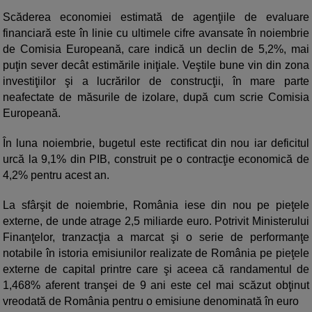
Scăderea economiei estimată de agenţiile de evaluare
financiară este în linie cu ultimele cifre avansate în noiembrie
de Comisia Europeană, care indică un declin de 5,2%, mai
puţin sever decât estimările iniţiale. Veştile bune vin din zona
investiţiilor şi a lucrărilor de construcţii, în mare parte
neafectate de măsurile de izolare, după cum scrie Comisia
Europeană.
În luna noiembrie, bugetul este rectificat din nou iar deficitul
urcă la 9,1% din PIB, construit pe o contracţie economică de
4,2% pentru acest an.
La sfârşit de noiembrie, România iese din nou pe pieţele
externe, de unde atrage 2,5 miliarde euro. Potrivit Ministerului
Finanţelor, tranzacţia a marcat şi o serie de performanţe
notabile în istoria emisiunilor realizate de România pe pieţele
externe de capital printre care şi aceea că randamentul de
1,468% aferent tranşei de 9 ani este cel mai scăzut obţinut
vreodată de România pentru o emisiune denominată în euro