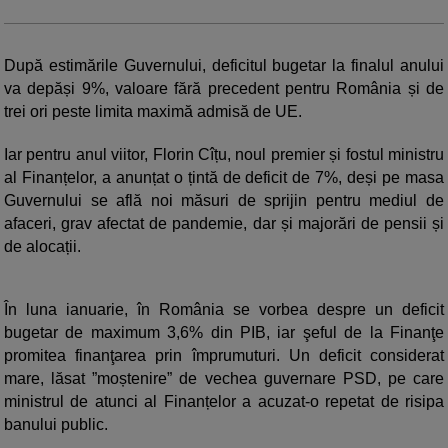
După estimările Guvernului, deficitul bugetar la finalul anului
va depăși 9%, valoare fără precedent pentru România și de
trei ori peste limita maximă admisă de UE.
Iar pentru anul viitor, Florin Cîțu, noul premier și fostul ministru
al Finanțelor, a anunțat o țintă de deficit de 7%, deși pe masa
Guvernului se află noi măsuri de sprijin pentru mediul de
afaceri, grav afectat de pandemie, dar și majorări de pensii și
de alocații.
În luna ianuarie, în România se vorbea despre un deficit
bugetar de maximum 3,6% din PIB, iar şeful de la Finanţe
promitea finanţarea prin împrumuturi. Un deficit considerat
mare, lăsat ”moștenire” de vechea guvernare PSD, pe care
ministrul de atunci al Finanțelor a acuzat-o repetat de risipa
banului public.