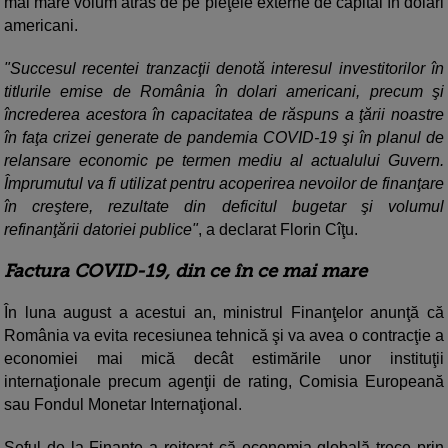
mai mare volum atras de pe pieţele externe de capital în dolari
americani.
"Succesul recentei tranzacţii denotă interesul investitorilor în
titlurile emise de România în dolari americani, precum şi
încrederea acestora în capacitatea de răspuns a ţării noastre
în faţa crizei generate de pandemia COVID-19 şi în planul de
relansare economic pe termen mediu al actualului Guvern.
Împrumutul va fi utilizat pentru acoperirea nevoilor de finanţare
în creştere, rezultate din deficitul bugetar şi volumul
refinanţării datoriei publice"
, a declarat Florin Cîţu.
Factura COVID-19, din ce în ce mai mare
În luna august a acestui an, ministrul Finanţelor anunţă că
România va evita recesiunea tehnică şi va avea o contracţie a
economiei mai mică decât estimările unor instituţii
internaţionale precum agenţii de rating, Comisia Europeană
sau Fondul Monetar Internaţional.
Şeful de la Finanţe a reiterat că economia globală trece prin