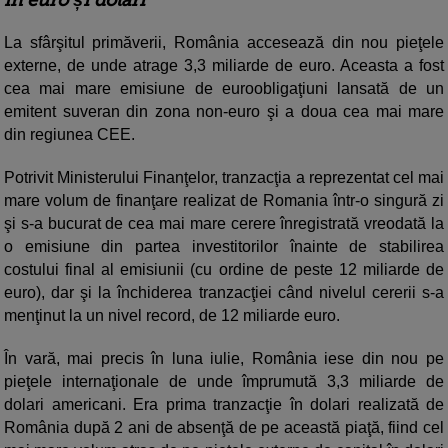
în euro și dolari
La sfârşitul primăverii, România accesează din nou pieţele
externe, de unde atrage 3,3 miliarde de euro. Aceasta a fost
cea mai mare emisiune de euroobligaţiuni lansată de un
emitent suveran din zona non-euro şi a doua cea mai mare
din regiunea CEE.
Potrivit Ministerului Finanţelor, tranzacţia a reprezentat cel mai
mare volum de finanţare realizat de Romania într-o singură zi
şi s-a bucurat de cea mai mare cerere înregistrată vreodată la
o emisiune din partea investitorilor înainte de stabilirea
costului final al emisiunii (cu ordine de peste 12 miliarde de
euro), dar şi la închiderea tranzacţiei când nivelul cererii s-a
menţinut la un nivel record, de 12 miliarde euro.
În vară, mai precis în luna iulie, România iese din nou pe
pieţele internaţionale de unde împrumută 3,3 miliarde de
dolari americani. Era prima tranzacţie în dolari realizată de
România după 2 ani de absenţă de pe această piaţă, fiind cel