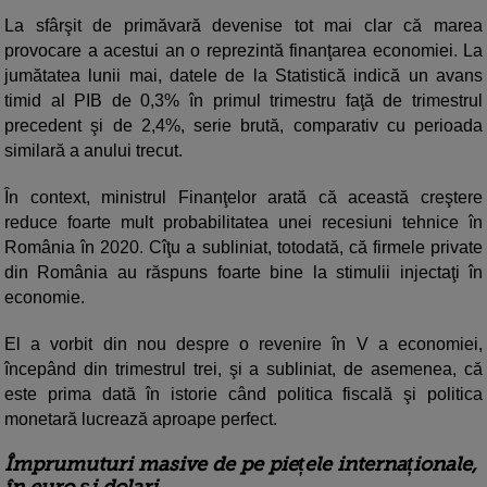
La sfârşit de primăvară devenise tot mai clar că marea
provocare a acestui an o reprezintă finanţarea economiei. La
jumătatea lunii mai, datele de la Statistică indică un avans
timid al PIB de 0,3% în primul trimestru faţă de trimestrul
precedent şi de 2,4%, serie brută, comparativ cu perioada
similară a anului trecut.
În context, ministrul Finanţelor arată că această creştere
reduce foarte mult probabilitatea unei recesiuni tehnice în
România în 2020. Cîţu a subliniat, totodată, că firmele private
din România au răspuns foarte bine la stimulii injectaţi în
economie.
El a vorbit din nou despre o revenire în V a economiei,
începând din trimestrul trei, şi a subliniat, de asemenea, că
este prima dată în istorie când politica fiscală şi politica
monetară lucrează aproape perfect.
Împrumuturi masive de pe piețele internaționale,