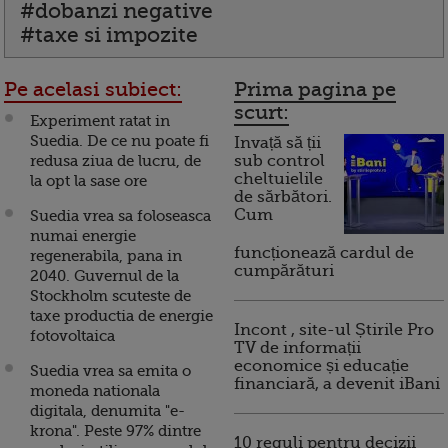
#dobanzi negative
#taxe si impozite
Pe acelasi subiect:
Prima pagina pe
scurt:
Experiment ratat in
Suedia. De ce nu poate fi
Invață să ții
redusa ziua de lucru, de
sub control
cheltuielile
la opt la sase ore
de sărbători.
Cum
Suedia vrea sa foloseasca
numai energie
funcționează cardul de
regenerabila, pana in
cumpărături
2040. Guvernul de la
Stockholm scuteste de
taxe productia de energie
Incont , site-ul Știrile Pro
fotovoltaica
TV de informații
economice și educație
Suedia vrea sa emita o
financiară, a devenit iBani
moneda nationala
digitala, denumita "e-
krona". Peste 97% dintre
10 reguli pentru decizii