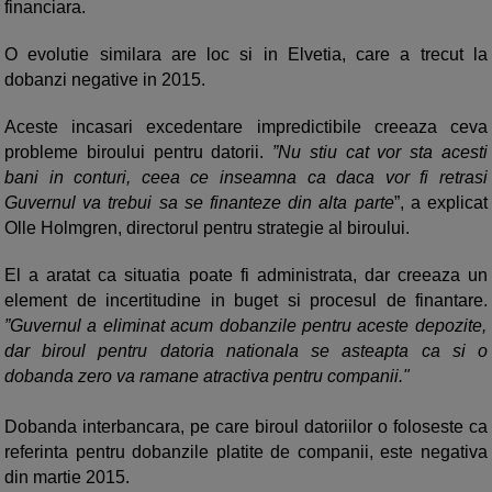
financiara.
O evolutie similara are loc si in Elvetia, care a trecut la
dobanzi negative in 2015.
Aceste incasari excedentare impredictibile creeaza ceva
probleme biroului pentru datorii.
”Nu stiu cat vor sta acesti
bani in conturi, ceea ce inseamna ca daca vor fi retrasi
Guvernul va trebui sa se finanteze din alta parte
”, a explicat
Olle Holmgren, directorul pentru strategie al biroului.
El a aratat ca situatia poate fi administrata, dar creeaza un
element de incertitudine in buget si procesul de finantare.
”Guvernul a eliminat acum dobanzile pentru aceste depozite,
dar biroul pentru datoria nationala se asteapta ca si o
dobanda zero va ramane atractiva pentru companii."
Dobanda interbancara, pe care biroul datoriilor o foloseste ca
referinta pentru dobanzile platite de companii, este negativa
din martie 2015.