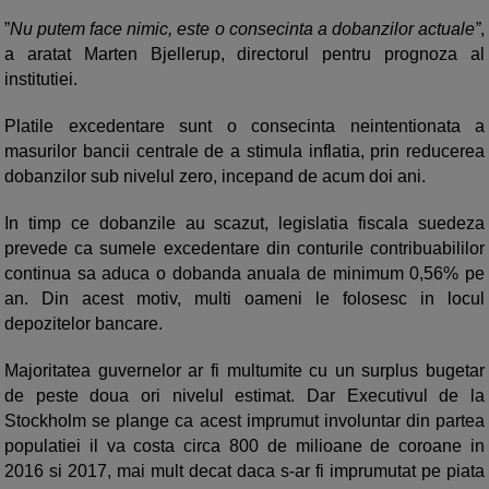
”
Nu putem face nimic, este o consecinta a dobanzilor actuale”
,
a aratat Marten Bjellerup, directorul pentru prognoza al
institutiei.
Platile excedentare sunt o consecinta neintentionata a
masurilor bancii centrale de a stimula inflatia, prin reducerea
dobanzilor sub nivelul zero, incepand de acum doi ani.
In timp ce dobanzile au scazut, legislatia fiscala suedeza
prevede ca sumele excedentare din conturile contribuabililor
continua sa aduca o dobanda anuala de minimum 0,56% pe
an. Din acest motiv, multi oameni le folosesc in locul
depozitelor bancare.
Majoritatea guvernelor ar fi multumite cu un surplus bugetar
de peste doua ori nivelul estimat. Dar Executivul de la
Stockholm se plange ca acest imprumut involuntar din partea
populatiei il va costa circa 800 de milioane de coroane in
2016 si 2017, mai mult decat daca s-ar fi imprumutat pe piata