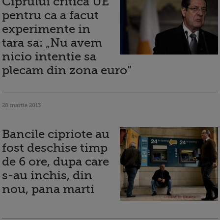
Ciprului critica UE
pentru ca a facut
experimente in
tara sa: „Nu avem
nicio intentie sa
plecam din zona euro”
28 martie 2013
Bancile cipriote au
fost deschise timp
de 6 ore, dupa care
s-au inchis, din
nou, pana marti