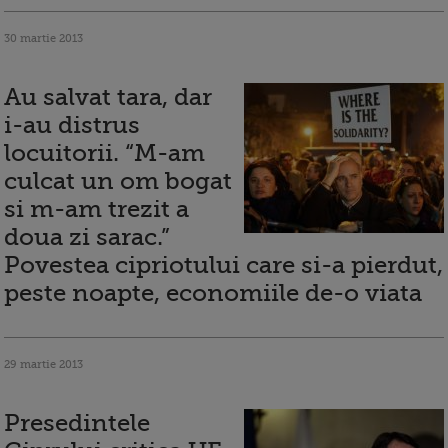
30 martie 2013
Au salvat tara, dar
i-au distrus
locuitorii. “M-am
culcat un om bogat
si m-am trezit a
doua zi sarac.”
Povestea cipriotului care si-a pierdut,
peste noapte, economiile de-o viata
29 martie 2013
Presedintele