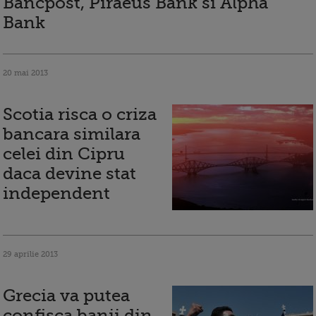
Bancpost, Piraeus Bank si Alpha
Bank
20 mai 2013
Scotia risca o criza
bancara similara
celei din Cipru
daca devine stat
independent
29 aprilie 2013
Grecia va putea
confisca banii din