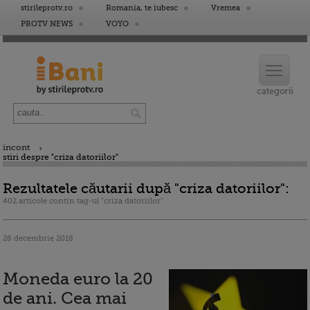
stirileprotv.ro
Romania, te iubesc
Vremea
PROTV NEWS
VOYO
incont
stiri despre "criza datoriilor"
Rezultatele căutarii după "criza datoriilor":
402 articole contin tag-ul "criza datoriilor"
28 decembrie 2018
Moneda euro la 20
de ani. Cea mai