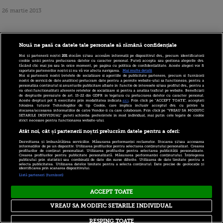
26 martie 2013
Anomaliile unui
Nouă ne pasă ca datele tale personale să rămână confidențiale
sector bancar de 23
Noi și partenerii noștri
201
stocăm și/sau accesăm informații pe dispozitivul dvs., precum identificatorii
cookie unici pentru prelucrarea datelor cu caracter personal. Puteți accepta sau gestiona alegerile dvs.
de ori mai mare ca
făcând clic mai jos sau în orice moment, pe pagina cu politica de confidențialitate. Aceste alegeri vor fi
raportate partenerilor noștri și nu vă vor afecta navigarea.
Mai multe detalii
Noi si partenerii nostri (retelele de socializare si agentiile de publicitate partenere, precum si furnizorii
PIB-ul tarii. Dupa
nostri de servicii de date analitice) prelucram date pentru a permite website-ului sa functioneze, pentru a
personaliza continutul si anunturile publicitare afisate in functie de interesele si/sau profilul dvs., pentru a
va oferi functionalitati aferente retelelor de socializare si pentru a analiza traficul pe website. Beneficiati
"imblanzirea"
de drepturile prevazute de art. 15-22 din GDPR in legatura cu prelucrarea datelor cu caracter personal.
Aceste drepturi pot fi exercitate prin modalitatea indicata
aici
. Prin click pe “ACCEPT TOATE”, acceptati
bancilor din Cipru,
folosirea tuturor Tehnologiilor de tip Cookie, care implica inclusiv acceptul dvs. cu privire la
stocarea/accesarea informatiilor de catre Vendor-ii cu care colaboram. Prin click pe “VREAU SA MODIFIC
SETARILE INDIVIDUAL” puteti schimba preferintele in mod individual, mai putin cele legate de cookie
ar putea urma Malta si Luxembourg
strict necesare pentru functionarea website-ului.
Atât noi, cât și partenerii noștri prelucrăm datele pentru a oferi:
Dezvoltarea și îmbunătățirea serviciilor. Măsurarea performanței reclamelor. Stocarea și/sau accesarea
informațiilor de pe un dispozitiv. Utilizarea profilurilor pentru selectarea conținutului personalizat. Crearea
profilurilor de conținut personalizat. Utilizarea profilurilor pentru selectarea publicității personalizate.
Crearea profilurilor pentru publicitate personalizată. Măsurarea performanței conținutului. Înțelegerea
26 martie 2013
publicului prin statistici sau combinații de date din surse diferite. Utilizarea de date limitate pentru a
selecta publicitatea. Utilizarea datelor limitate pentru a selecta conținutul. Date precise de geolocație și
identificarea prin scanarea dispozitivului.
Listă parteneri (furnizori)
Bancile din Cipru
ACCEPT TOATE
raman inchise
VREAU SA MODIFIC SETARILE INDIVIDUAL
pana joi, de teama
RESPING TOATE