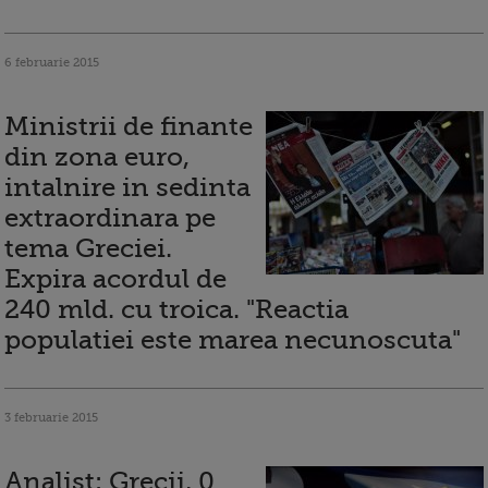
6 februarie 2015
Ministrii de finante
din zona euro,
intalnire in sedinta
extraordinara pe
tema Greciei.
Expira acordul de
240 mld. cu troica. "Reactia
populatiei este marea necunoscuta"
3 februarie 2015
Analist: Grecii, 0