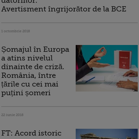
datoriilor.
Avertisment îngrijorător de la BCE
1 octombrie 2018
Șomajul în Europa
a atins nivelul
dinainte de criză.
România, între
țările cu cei mai
puțini șomeri
22 iunie 2018
FT: Acord istoric