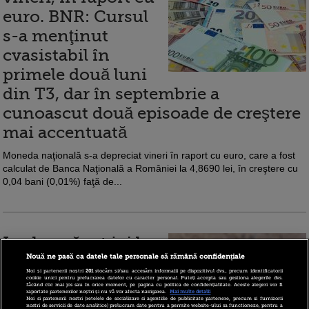
euro. BNR: Cursul
s-a menţinut
cvasistabil în
primele două luni
din T3, dar în septembrie a
cunoascut două episoade de creştere
mai accentuată
Moneda naţională s-a depreciat vineri în raport cu euro, care a fost
calculat de Banca Naţională a României la 4,8690 lei, în creştere cu
0,04 bani (0,01%) faţă de...
Leul a scăzut joi la
4,8686 unităţi
Nouă ne pasă ca datele tale personale să rămână confidențiale
Noi și partenerii noștri
201
stocăm și/sau accesăm informații pe dispozitivul dvs., precum identificatorii
pentru un euro
cookie unici pentru prelucrarea datelor cu caracter personal. Puteți accepta sau gestiona alegerile dvs.
făcând clic mai jos sau în orice moment, pe pagina cu politica de confidențialitate. Aceste alegeri vor fi
raportate partenerilor noștri și nu vă vor afecta navigarea.
Mai multe detalii
Noi si partenerii nostri (retelele de socializare si agentiile de publicitate partenere, precum si furnizorii
Banca Naţională a României (BNR)
nostri de servicii de date analitice) prelucram date pentru a permite website-ului sa functioneze, pentru a