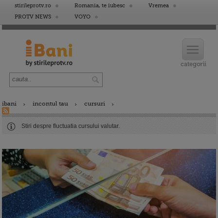
stirileprotv.ro
Romania, te iubesc
Vremea
PROTV NEWS
VOYO
ibani
incontul tau
cursuri
Stiri despre fluctuatia cursului valutar.