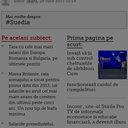
autor:
iBani
, 29 iulie 2015 10:19
Mai multe despre:
#Suedia
Pe acelasi subiect:
Prima pagina pe
scurt:
Tara cu cele mai mari
salarii din Europa.
Invață să ții
Romania si Bulgaria, pe
sub control
cheltuielile
ultimele pozitii
de sărbători.
Cum
Marea Britanie: rata
somajului a urcat pentru
funcționează cardul de
prima data din 2013, iar
cumpărături
salariile au avut cel mai
mare avans de crestere
din ultimii peste cinci
Incont , site-ul Știrile Pro
ani. Un nou tip de leafa
TV de informații
minima
economice și educație
financiară, a devenit iBani
Salariile presedintelui,