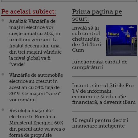
Pe acelasi subiect:
Prima pagina pe
scurt:
Analiză: Vânzările de
maşini electrice vor
Invață să ții
creşte anual cu 30%, în
sub control
cheltuielile
următorii zece ani. La
de sărbători.
finalul deceniului, una
Cum
din trei maşini vândute
la nivel global va fi
funcționează cardul de
”verde”
cumpărături
Vânzările de automobile
electrice au crescut în
Incont , site-ul Știrile Pro
acest an cu 54% față de
TV de informații
2019. Ce mașini ”verzi”
economice și educație
vor românii
financiară, a devenit iBani
Revoluția mașinilor
electrice în România.
10 reguli pentru decizii
Ministerul Energiei: 60%
financiare inteligente
din parcul auto va avea o
formă de propulsie