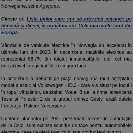
Norvegiene, scrie
Agerpres
.
Citește și:
Lista țărilor care vor să interzică mașinile pe
benzină și diesel, în următorii ani. Cele mai multe sunt din
Europa
Vânzările de vehicule electrice în Norvegia au accelerat în
ultimele luni din 2020. În decembrie, maşinile electrice au
reprezentat 66,7% din totalul înmatriculărilor noi, cel mai
ridicat nivel înregistrat într-o singură lună.
În octombrie a debutat pe piaţa norvegiană mult aşteptatul
model electric al Volkswagen - ID.3 - care s-a situat pe locul I
în topul vânzărilor, depăşind Model 3 de la firma americană
Tesla şi Polestar 2 de la grupul chinez Geely, arată datele
Federaţiei Rutiere Norvegiene.
Conform planurilor pe 2021 prezentate recent de autorităţile
de la Oslo, sunt extinse scutirile de taxe pentru automobilele
electrice, ceea ce oferă predictibilitate producătorilor auto.