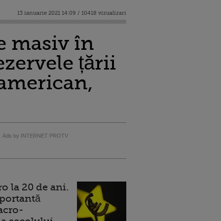
13 ianuarie 2021 14:09 / 10418 vizualizari
te masiv în
zervele țării
 american,
Ads by INTERNET PROTV
 la 20 de ani.
portantă
acro-