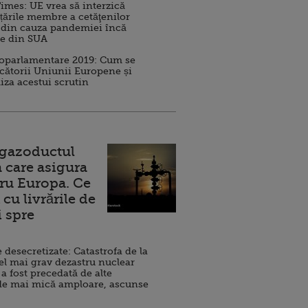
imes: UE vrea să interzică
 țările membre a cetăţenilor
 din cauza pandemiei încă
ve din SUA
roparlamentare 2019: Cum se
cătorii Uniunii Europene și
iza acestui scrutin
 gazoductul
 care asigura
ru Europa. Ce
cu livrările de
i spre
esecretizate: Catastrofa de la
el mai grav dezastru nuclear
 a fost precedată de alte
de mai mică amploare, ascunse