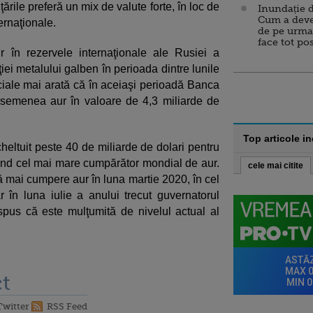
rile preferă un mix de valute forte, în loc de
Inundație d
Cum a deve
ernaţionale.
de pe urma
face tot po
 în rezervele internaţionale ale Rusiei a
ţiei metalului galben în perioada dintre lunile
iciale mai arată că în aceiaşi perioadă Banca
semenea aur în valoare de 4,3 miliarde de
Top articole i
a cheltuit peste 40 de miliarde de dolari pentru
ind cel mai mare cumpărător mondial de aur.
cele mai citite
ă mai cumpere aur în luna martie 2020, în cel
în luna iulie a anului trecut guvernatorul
spus că este mulţumită de nivelul actual al
t
Twitter
RSS Feed