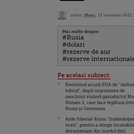
autor:
iBani
, 13 ianuarie 2021 
Mai multe despre:
#Rusia
#dolari
#rezerve de aur
#rezerve international
Pe acelasi subiect:
Kremlinul acuză SUA de ”război
hibrid”, după impunerea de
sancțiuni vizând gazoductul No
Stream 2, care face legătura într
Rusia şi Germania
Arde Siberia! Rusia ”însămânţe
norii”, pentru a stinge incendiil
devastatoare din nordul țării