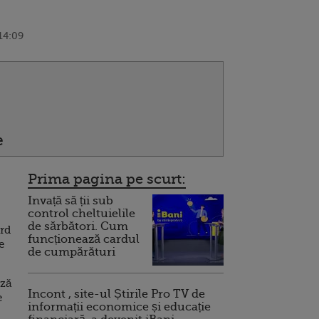
14:09
e
Prima pagina pe scurt:
Invață să ții sub
control cheltuielile
de sărbători. Cum
rd
funcționează cardul
e
de cumpărături
ază
Incont , site-ul Știrile Pro TV de
e
informații economice și educație