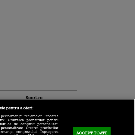
Sport.ro
ele pentru a oferi:
 performanței reclamelor. Stocarea
v. Utilizarea profilurilor pentru
ilurilor de conținut personalizat.
 personalizate. Crearea profilurilor
Răzvan Pleșca nu a menajat
rmanței conținutului. Înțelegerea
ACCEPT TOATE
ligile inferioare din