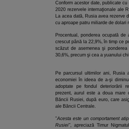
Conform acestor date, publicate cu o 
2020 rezervele internaţionale ale R
La acea dată, Rusia avea rezerve de
cu aproape patru miliarde de dolari 
Procentual, ponderea ocupată de au
crescut până la 22,9%, în timp ce p
scăzut de asemenea şi ponderea
30,6%, precum şi cea a yuanului chi
Pe parcursul ultimilor ani, Rusia 
economiei în ideea de a-şi diminua
adoptate pe fondul deteriorării r
prezent, aurul este a doua mare c
Băncii Rusiei, după euro, care asig
ale Băncii Centrale.
"
Acesta este un comportament atip
Rusiei"
, apreciază Timur Nigmatull