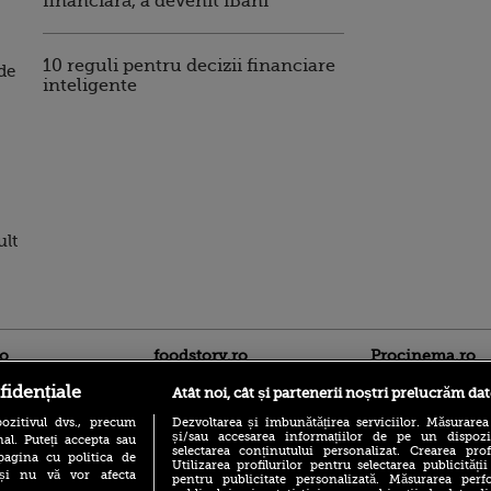
financiară, a devenit iBani
10 reguli pentru decizii financiare
de
inteligente
ult
ro
foodstory.ro
Procinema.ro
fidențiale
Atât noi, cât și partenerii noștri prelucrăm dat
ozitivul dvs., precum
Dezvoltarea și îmbunătățirea serviciilor. Măsurarea
și/sau accesarea informațiilor de pe un dispoziti
al. Puteți accepta sau
selectarea conținutului personalizat. Crearea prof
pagina cu politica de
Utilizarea profilurilor pentru selectarea publicității
i și nu vă vor afecta
pentru publicitate personalizată. Măsurarea perfo