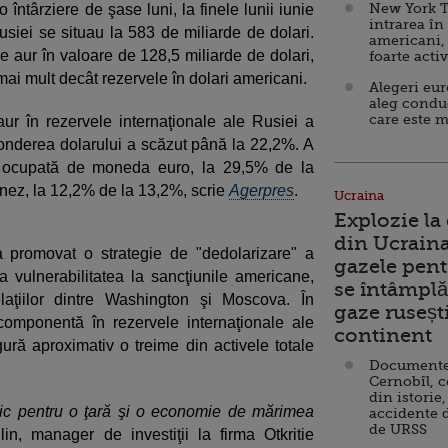
New York T
întârziere de şase luni, la finele lunii iunie
intrarea în
usiei se situau la 583 de miliarde de dolari.
americani,
 aur în valoare de 128,5 miliarde de dolari,
foarte acti
mai mult decât rezervele în dolari americani.
Alegeri eu
aleg condu
care este m
r în rezervele internaţionale ale Rusiei a
onderea dolarului a scăzut până la 22,2%. A
 ocupată de moneda euro, la 29,5% de la
nez, la 12,2% de la 13,2%, scrie
Agerpres
.
Ucraina
Explozie la
din Ucraina
a promovat o strategie de "dedolarizare" a
gazele pent
 vulnerabilitatea la sancţiunile americane,
se întâmplă 
elaţiilor dintre Washington şi Moscova. În
gaze ruseșt
omponentă în rezervele internaţionale ale
continent
ură aproximativ o treime din activele totale
Documente d
Cernobîl, c
din istorie,
ic pentru o ţară şi o economie de mărimea
accidente 
de URSS
in, manager de investiţii la firma Otkritie