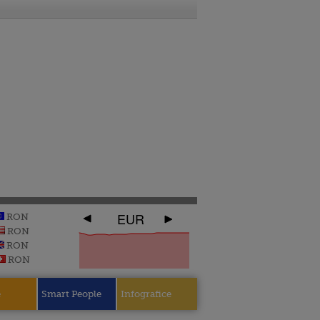
EUR
RON
RON
RON
RON
e
Smart People
Infografice