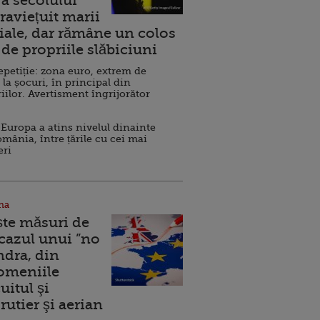
a secolului
raviețuit marii
ale, dar rămâne un colos
de propriile slăbiciuni
repetiție: zona euro, extrem de
 la șocuri, în principal din
iilor. Avertisment îngrijorător
Europa a atins nivelul dinainte
omânia, între țările cu cei mai
eri
na
ște măsuri de
 cazul unui ”no
ndra, din
Domeniile
uitul şi
rutier şi aerian