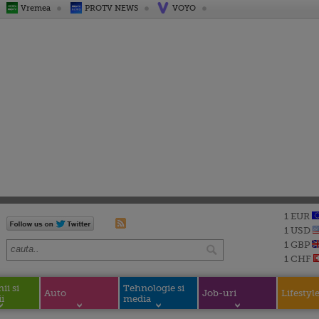
Vremea
PROTV NEWS
VOYO
1 EUR
1 USD
1 GBP
1 CHF
i si
Tehnologie si
Auto
Job-uri
Lifestyl
i
media