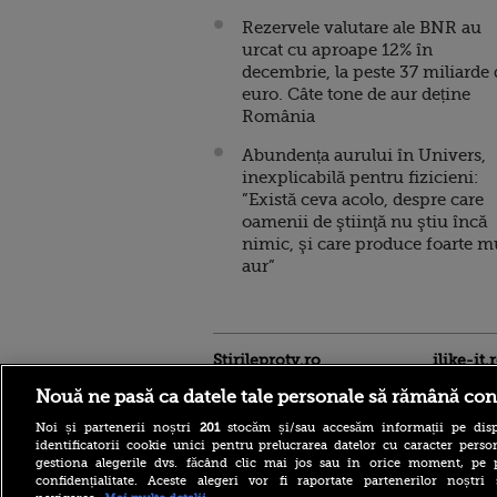
Rezervele valutare ale BNR au
urcat cu aproape 12% în
decembrie, la peste 37 miliarde 
euro. Câte tone de aur deține
România
Abundența aurului în Univers,
inexplicabilă pentru fizicieni:
”Există ceva acolo, despre care
oamenii de ştiinţă nu ştiu încă
nimic, şi care produce foarte m
aur”
Stirileprotv.ro
ilike-it.
Nouă ne pasă ca datele tale personale să rămână con
Noi și partenerii noștri
201
stocăm și/sau accesăm informații pe disp
identificatorii cookie unici pentru prelucrarea datelor cu caracter person
gestiona alegerile dvs. făcând clic mai jos sau în orice moment, pe 
confidențialitate. Aceste alegeri vor fi raportate partenerilor noștr