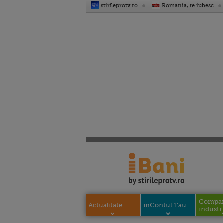
stirileprotv.ro
Romania, te iubesc
Compani
Actualitate
inContul Tau
industri