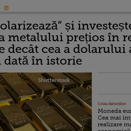
olarizează” și investeș
 metalului prețios în re
e decât cea a dolarului
dată în istorie
Criza datoriilor
Moneda euro
Cea mai im
realizare m