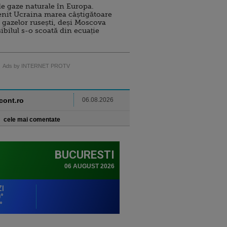
e gaze naturale în Europa.
nit Ucraina marea câștigătoare
 gazelor rusești, deși Moscova
sibilul s-o scoată din ecuație
Ads by INTERNET PROTV
ncont.ro
06.08.2026
cele mai comentate