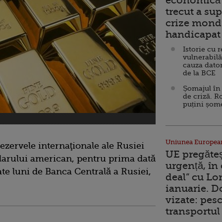
economică 
trecut a sup
crize mondi
handicapat 
Istorie cu 
vulnerabilă
cauza dator
de la BCE
Șomajul în 
de criză. R
puțini șom
Uniunea Europea
zervele internaţionale ale Rusiei
UE pregăte
larului american, pentru prima dată
urgență, în
cate luni de Banca Centrală a Rusiei,
deal” cu Lo
ianuarie. 
vizate: pesc
transportul 