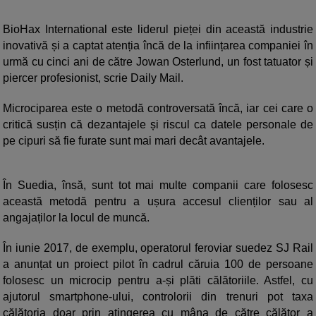
BioHax International este liderul pieței din această industrie
inovativă și a captat atenția încă de la inființarea companiei în
urmă cu cinci ani de către Jowan Osterlund, un fost tatuator și
piercer profesionist, scrie Daily Mail.
Microciparea este o metodă controversată încă, iar cei care o
critică susțin că dezantajele și riscul ca datele personale de
pe cipuri să fie furate sunt mai mari decât avantajele.
În Suedia, însă, sunt tot mai multe companii care folosesc
această metodă pentru a ușura accesul clienților sau al
angajaților la locul de muncă.
În iunie 2017, de exemplu, operatorul feroviar suedez SJ Rail
a anunțat un proiect pilot în cadrul căruia 100 de persoane
folosesc un microcip pentru a-și plăti călătoriile. Astfel, cu
ajutorul smartphone-ului, controlorii din trenuri pot taxa
călătoria doar prin atingerea cu mâna de către călător a