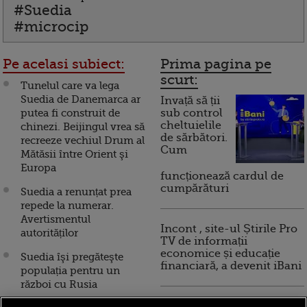
#Suedia
#microcip
Pe acelasi subiect:
Prima pagina pe
scurt:
Tunelul care va lega
Suedia de Danemarca ar
Invață să ții
putea fi construit de
sub control
cheltuielile
chinezi. Beijingul vrea să
de sărbători.
recreeze vechiul Drum al
Cum
Mătăsii între Orient şi
Europa
funcționează cardul de
cumpărături
Suedia a renunțat prea
repede la numerar.
Avertismentul
Incont , site-ul Știrile Pro
autorităților
TV de informații
economice și educație
Suedia îşi pregăteşte
financiară, a devenit iBani
populația pentru un
război cu Rusia
10 reguli pentru decizii