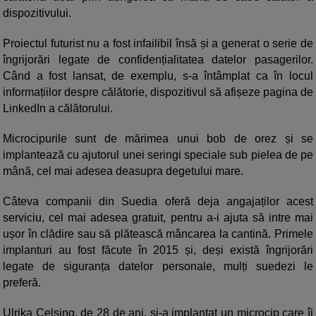
dispozitivului.
Proiectul futurist nu a fost infailibil însă și a generat o serie de
îngrijorări legate de confidențialitatea datelor pasagerilor.
Când a fost lansat, de exemplu, s-a întâmplat ca în locul
informațiilor despre călătorie, dispozitivul să afișeze pagina de
LinkedIn a călătorului.
Microcipurile sunt de mărimea unui bob de orez și se
implantează cu ajutorul unei seringi speciale sub pielea de pe
mână, cel mai adesea deasupra degetului mare.
Câteva companii din Suedia oferă deja angajaților acest
serviciu, cel mai adesea gratuit, pentru a-i ajuta să intre mai
ușor în clădire sau să plătească mâncarea la cantină. Primele
implanturi au fost făcute în 2015 și, deși există îngrijorări
legate de siguranța datelor personale, mulți suedezi le
preferă.
Ulrika Celsing, de 28 de ani, și-a implantat un microcip care îi