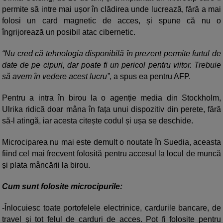
permite să intre mai ușor în clădirea unde lucrează, fără a mai
folosi un card magnetic de acces, și spune că nu o
îngrijorează un posibil atac cibernetic.
“Nu cred că tehnologia disponibilă în prezent permite furtul de
date de pe cipuri, dar poate fi un pericol pentru viitor. Trebuie
să avem în vedere acest lucru”
, a spus ea pentru AFP.
Pentru a intra în birou la o agenție media din Stockholm,
Ulrika ridică doar mâna în fața unui dispozitiv din perete, fără
să-l atingă, iar acesta citește codul și ușa se deschide.
Microciparea nu mai este demult o noutate în Suedia, aceasta
fiind cel mai frecvent folosită pentru accesul la locul de muncă
și plata mâncării la birou.
Cum sunt folosite microcipurile:
-Înlocuiesc toate portofelele electrinice, cardurile bancare, de
travel și tot felul de carduri de acces. Pot fi folosite pentru