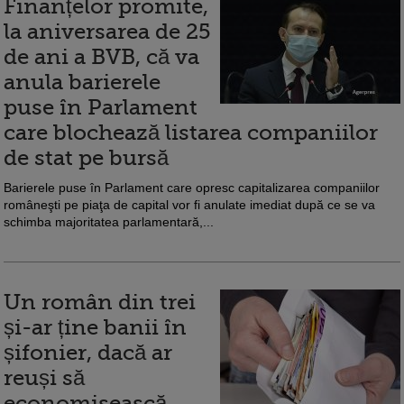
Finanțelor promite,
la aniversarea de 25
de ani a BVB, că va
anula barierele
puse în Parlament
care blochează listarea companiilor
de stat pe bursă
Barierele puse în Parlament care opresc capitalizarea companiilor
româneşti pe piaţa de capital vor fi anulate imediat după ce se va
schimba majoritatea parlamentară,...
Un român din trei
și-ar ține banii în
șifonier, dacă ar
reuși să
economisească.