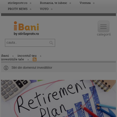
stirileprotv.ro
Romania, te iubesc
Vremea
PROTV NEWS
VOYO
ibani
incontul tau
investitiile tale
Stiri din domeniul investitiilor