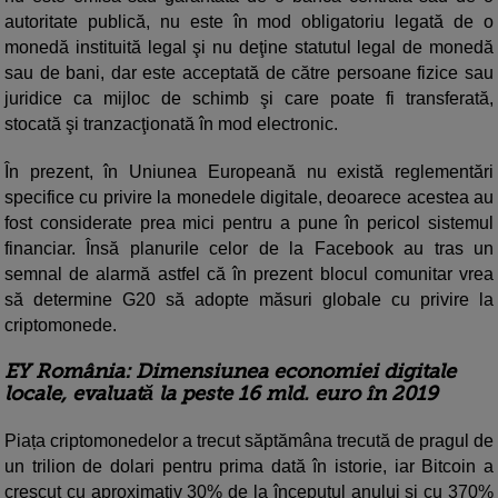
autoritate publică, nu este în mod obligatoriu legată de o
monedă instituită legal şi nu deţine statutul legal de monedă
sau de bani, dar este acceptată de către persoane fizice sau
juridice ca mijloc de schimb şi care poate fi transferată,
stocată şi tranzacţionată în mod electronic.
În prezent, în Uniunea Europeană nu există reglementări
specifice cu privire la monedele digitale, deoarece acestea au
fost considerate prea mici pentru a pune în pericol sistemul
financiar. Însă planurile celor de la Facebook au tras un
semnal de alarmă astfel că în prezent blocul comunitar vrea
să determine G20 să adopte măsuri globale cu privire la
criptomonede.
EY România: Dimensiunea economiei digitale
locale, evaluată la peste 16 mld. euro în 2019
Piața criptomonedelor a trecut săptămâna trecută de pragul de
un trilion de dolari pentru prima dată în istorie, iar Bitcoin a
crescut cu aproximativ 30% de la începutul anului și cu 370%