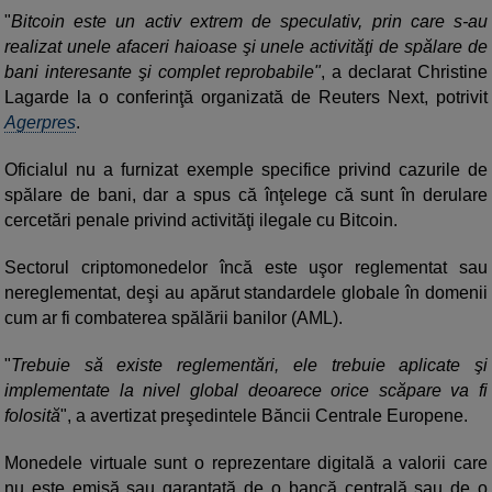
"
Bitcoin este un activ extrem de speculativ, prin care s-au
realizat unele afaceri haioase şi unele activităţi de spălare de
bani interesante şi complet reprobabile"
, a declarat Christine
Lagarde la o conferinţă organizată de Reuters Next, potrivit
Agerpres
.
Oficialul nu a furnizat exemple specifice privind cazurile de
spălare de bani, dar a spus că înţelege că sunt în derulare
cercetări penale privind activităţi ilegale cu Bitcoin.
Sectorul criptomonedelor încă este uşor reglementat sau
nereglementat, deşi au apărut standardele globale în domenii
cum ar fi combaterea spălării banilor (AML).
"
Trebuie să existe reglementări, ele trebuie aplicate şi
implementate la nivel global deoarece orice scăpare va fi
folosită
", a avertizat preşedintele Băncii Centrale Europene.
Monedele virtuale sunt o reprezentare digitală a valorii care
nu este emisă sau garantată de o bancă centrală sau de o