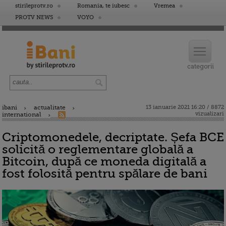
stirileprotv.ro
Romania, te iubesc
Vremea
PROTV NEWS
VOYO
ibani
actualitate
13 ianuarie 2021 16:20 / 8872
vizualizari
international
Criptomonedele, decriptate. Șefa BCE
solicită o reglementare globală a
Bitcoin, după ce moneda digitală a
fost folosită pentru spălare de bani