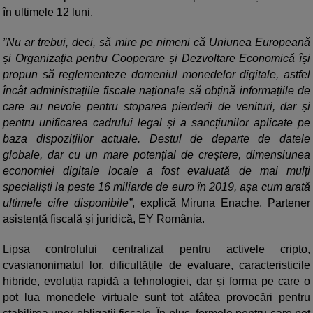
în ultimele 12 luni.
”Nu ar trebui, deci, să mire pe nimeni că Uniunea Europeană
și Organizația pentru Cooperare și Dezvoltare Economică își
propun să reglementeze domeniul monedelor digitale, astfel
încât administrațiile fiscale naționale să obțină informațiile de
care au nevoie pentru stoparea pierderii de venituri, dar și
pentru unificarea cadrului legal și a sancțiunilor aplicate pe
baza dispozițiilor actuale. Destul de departe de datele
globale, dar cu un mare potențial de creștere, dimensiunea
economiei digitale locale a fost evaluată de mai mulți
specialiști la peste 16 miliarde de euro în 2019, așa cum arată
ultimele cifre disponibile”
, explică Miruna Enache, Partener
asistență fiscală și juridică, EY România.
Lipsa controlului centralizat pentru activele cripto,
cvasianonimatul lor, dificultățile de evaluare, caracteristicile
hibride, evoluția rapidă a tehnologiei, dar și forma pe care o
pot lua monedele virtuale sunt tot atâtea provocări pentru