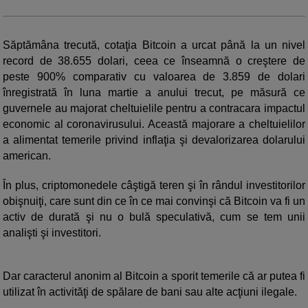
Săptămâna trecută, cotaţia Bitcoin a urcat până la un nivel
record de 38.655 dolari, ceea ce înseamnă o creştere de
peste 900% comparativ cu valoarea de 3.859 de dolari
înregistrată în luna martie a anului trecut, pe măsură ce
guvernele au majorat cheltuielile pentru a contracara impactul
economic al coronavirusului. Această majorare a cheltuielilor
a alimentat temerile privind inflaţia şi devalorizarea dolarului
american.
În plus, criptomonedele câştigă teren şi în rândul investitorilor
obişnuiţi, care sunt din ce în ce mai convinşi că Bitcoin va fi un
activ de durată şi nu o bulă speculativă, cum se tem unii
analişti şi investitori.
Dar caracterul anonim al Bitcoin a sporit temerile că ar putea fi
utilizat în activităţi de spălare de bani sau alte acţiuni ilegale.