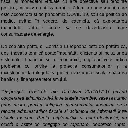
fiscal al monedelor virtuale cu alte obiective sau tendințe
politice, inclusiv cu utilizarea în scădere a numerarului, care
este accelerată și de pandemia COVID-19, sau cu politica de
mediu, având în vedere, de exemplu, că exploatarea
monedelor virtuale poate să se dovedească mare
consumatoare de energie.
De cealaltă parte, și Comisia Europeană este de părere că,
deși inovația tehnică poate îmbunătăți eficiența și incluziunea
sistemului financiar și a economiei, cripto-activele ridică
probleme cu privire la protecția consumatorilor și a
investitorilor, la integritatea pieței, evaziunea fiscală, spălarea
banilor și finanțarea terorismului.
”Dispozițiile existente ale Directivei 2011/16/EU privind
cooperarea administrativă între statele membre, șase la număr
până acum, prevăd obligația intermediarilor financiari de a
raporta administrațiilor fiscale și schimbul de informații între
statele membre. Pentru cripto-active și bani electronici, nu
există o astfel de obligație de raportare, deoarece cripto-