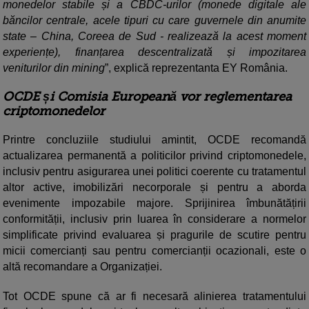
monedelor stabile și a CBDC-urilor (monede digitale ale
băncilor centrale, acele tipuri cu care guvernele din anumite
state – China, Coreea de Sud - realizează la acest moment
experiențe), finanțarea descentralizată și impozitarea
veniturilor din mining
”, explică reprezentanta EY România.
OCDE și Comisia Europeană vor reglementarea
criptomonedelor
Printre concluziile studiului amintit, OCDE recomandă
actualizarea permanentă a politicilor privind criptomonedele,
inclusiv pentru asigurarea unei politici coerente cu tratamentul
altor active, imobilizări necorporale și pentru a aborda
evenimente impozabile majore. Sprijinirea îmbunătățirii
conformității, inclusiv prin luarea în considerare a normelor
simplificate privind evaluarea și pragurile de scutire pentru
micii comercianți sau pentru comercianții ocazionali, este o
altă recomandare a Organizației.
Tot OCDE spune că ar fi necesară alinierea tratamentului