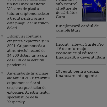
un nou maxim istoric.
sub control
cheltuielile
Valoarea de piaţă a
de sărbători.
tuturor criptomonedelor
Cum
a trecut pentru prima
dată pragul de un trilion
funcționează cardul de
dolari
cumpărături
Bitcoin își continuă
creșterea explozivă și în
Incont , site-ul Știrile Pro
2021. Criptomoneda a
TV de informații
atins nivelul record de
economice și educație
34.800 dolari, un avans
financiară, a devenit iBani
de 800% de la debutul
pandemiei
10 reguli pentru decizii
Ameninţările financiare
financiare inteligente
ale anului 2021: tranzitul
criptomonedelor și
creșterea practicilor de
extorcare. Avertismentul
specialiștilor de la
Kaspersky