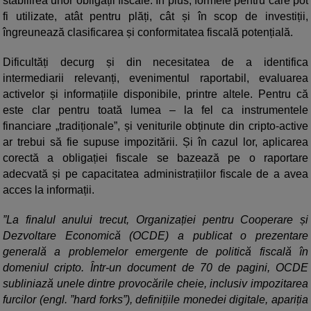
stabilirea unor obligații fiscale. În plus, formele pentru care pot
fi utilizate, atât pentru plăți, cât și în scop de investiții,
îngreunează clasificarea și conformitatea fiscală potențială.
Dificultăți decurg și din necesitatea de a identifica
intermediarii relevanți, evenimentul raportabil, evaluarea
activelor și informațiile disponibile, printre altele. Pentru că
este clar pentru toată lumea – la fel ca instrumentele
financiare „tradiționale”, și veniturile obținute din cripto-active
ar trebui să fie supuse impozitării. Și în cazul lor, aplicarea
corectă a obligației fiscale se bazează pe o raportare
adecvată și pe capacitatea administrațiilor fiscale de a avea
acces la informații.
”La finalul anului trecut, Organizației pentru Cooperare și
Dezvoltare Economică (OCDE) a publicat o prezentare
generală a problemelor emergente de politică fiscală în
domeniul cripto. Într-un document de 70 de pagini, OCDE
subliniază unele dintre provocările cheie, inclusiv impozitarea
furcilor (engl. ”hard forks”), definițiile monedei digitale, apariția