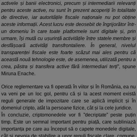
activele și banii electronici, precum și intermediarii relevanți
pentru aceste active, nu sunt în prezent acoperiți în totalitate
de directive, iar autoritățile fiscale naționale nu pot obține
aceste informații. Acest lucru este deosebit de îngrijorător într-
un domeniu în care toate platformele sunt digitale și, prin
urmare, își mută cu ușurință activitățile între statele membre și
desfășoară activități transfrontaliere. În general, nivelul
transparenței fiscale este foarte scăzut mai ales pentru că
această nouă tehnologie este, de asemenea, utilizată pentru a
crea, păstra și transfera active fără intermediari terți
”, spune
Miruna Enache.
Orice reglementare va fi operată în viitor și în România, ea nu
va veni pe un loc gol, pentru că și la acest moment există
reguli generale de impozitare care se aplică implicit și în
domeniul cripto, atât la persoane fizice, cât și la cele juridice.
În concluzie, criptomonedele vor fi ”decriptate” peste puțin
timp. Este un semnal important pentru piață, care subliniază
importanța pe care au început să o capete monedele digitale,
cât și nevoia de stabilire a unor reguli fiscale clare, comune,