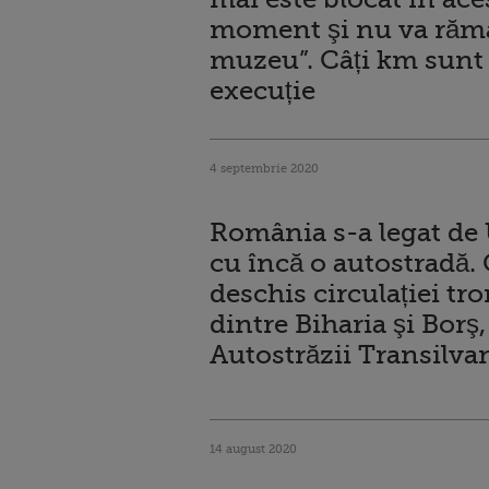
moment şi nu va răm
muzeu”. Câți km sunt
execuție
4 septembrie 2020
România s-a legat de
cu încă o autostradă.
deschis circulației tr
dintre Biharia şi Borş,
Autostrăzii Transilva
14 august 2020