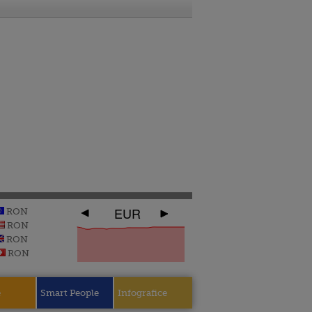
EUR
RON
RON
RON
RON
e
Smart People
Infografice