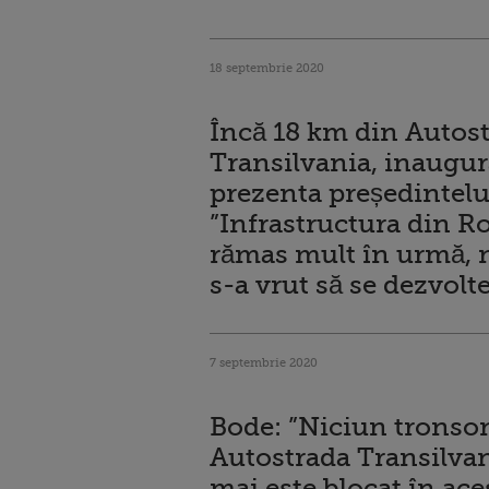
18 septembrie 2020
Încă 18 km din Autos
Transilvania, inaugura
prezenta președintelu
”Infrastructura din R
rămas mult în urmă, 
s-a vrut să se dezvolte
7 septembrie 2020
Bode: ”Niciun tronso
Autostrada Transilva
mai este blocat în ace