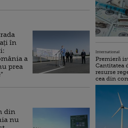
trada
ți în
i:
International
omânia a
Premieră is
Cantitatea 
nu prea
resurse reg
”
cea din comb
n din
nia nu
st