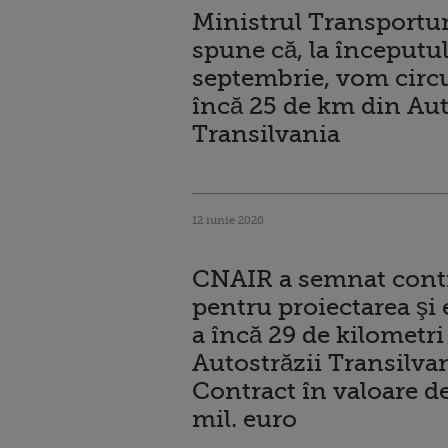
Ministrul Transportur
spune că, la începutul
septembrie, vom circ
încă 25 de km din Au
Transilvania
12 iunie 2020
CNAIR a semnat cont
pentru proiectarea şi 
a încă 29 de kilometri
Autostrăzii Transilvan
Contract în valoare d
mil. euro