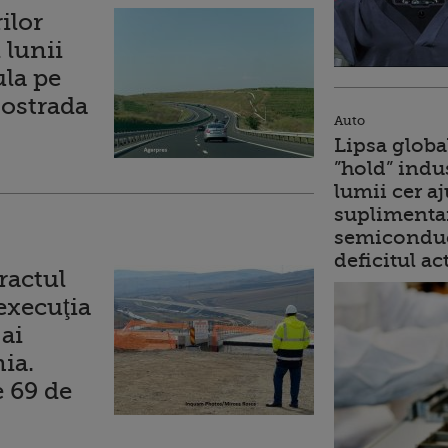
ilor
 lunii
ula pe
tostrada
Auto
Lipsa globa
”hold” indu
lumii cer a
suplimentar
semiconduc
deficitul ac
ractul
execuţia
 ai
ia.
e 69 de