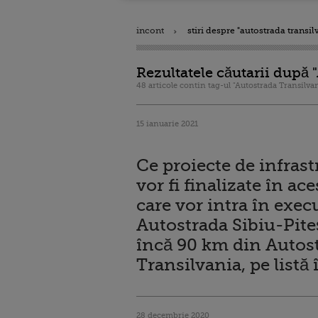
incont
stiri despre "autostrada transil
Rezultatele căutarii după 
48 articole contin tag-ul "Autostrada Transilva
15 ianuarie 2021
Ce proiecte de infras
vor fi finalizate în ace
care vor intra în execu
Autostrada Sibiu-Piteş
încă 90 km din Autos
Transilvania, pe listă
28 decembrie 2020