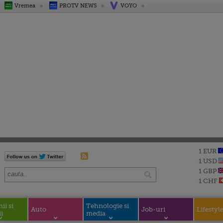
Vremea
PROTV NEWS
VOYO
1 EUR
1 USD
1 GBP
1 CHF
i si
Tehnologie si
Auto
Job-uri
Lifestyl
i
media