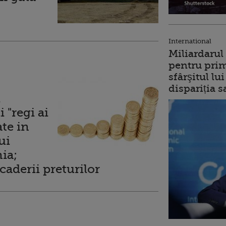
International
Miliardarul
pentru prim
sfârşitul l
dispariția s
l
 "regi ai
ate in
ui
ia;
caderii preturilor