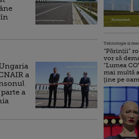
âne
 în
Tehnologie si me
”Părinții” 
vor să dema
"Lumea COV
 Ungaria
mai multă a
 CNAIR a
ţine pe oam
onsonul
 parte a
nia