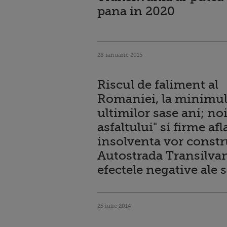
pana in 2020
28 ianuarie 2015
Riscul de faliment al
Romaniei, la minimu
ultimilor sase ani; noii
asfaltului" si firme afl
insolventa vor constr
Autostrada Transilvan
efectele negative ale s
25 iulie 2014