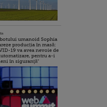
dia
robotului umanoid Sophia
reze producția în masă:
ID-19 va avea nevoie de
utomatizare, pentru a-i
eni în siguranţă"