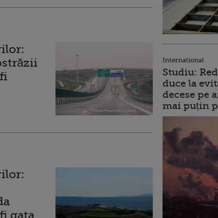
ilor:
ostrăzii
International
Studiu: Red
fi
duce la evit
decese pe a
mai puțin p
ilor:
da
fi gata