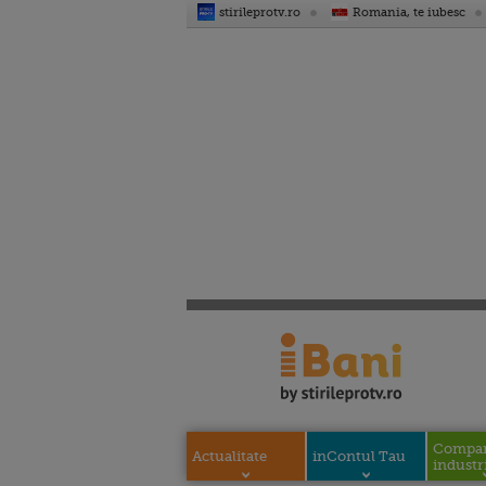
stirileprotv.ro
Romania, te iubesc
Compani
Actualitate
inContul Tau
industri