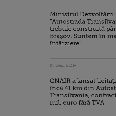
Ministrul Dezvoltării:
”Autostrada Transilva
trebuie construită pân
Braşov. Suntem în m
întârziere”
13 noiembrie 2020
CNAIR a lansat licitaţ
încă 41 km din Autos
Transilvania, contrac
mil. euro fără TVA