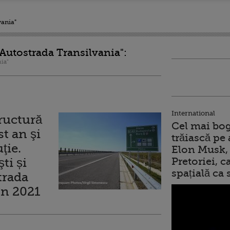
vania"
"Autostrada Transilvania":
nia"
International
tructură
Cel mai bog
st an şi
trăiască pe 
ţie.
Elon Musk, 
ti și
Pretoriei, 
spațială ca
trada
 în 2021