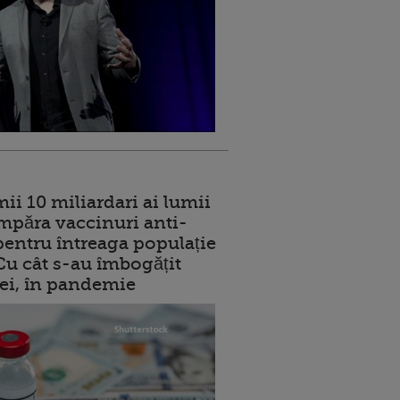
ii 10 miliardari ai lumii
mpăra vaccinuri anti-
entru întreaga populație
 Cu cât s-au îmbogățit
rei, în pandemie