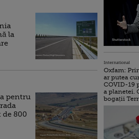
nia
ă la
are
International
Oxfam: Prim
ar putea cu
COVID-19 p
a planetei.
ia pentru
bogații Ter
trada
t de 800