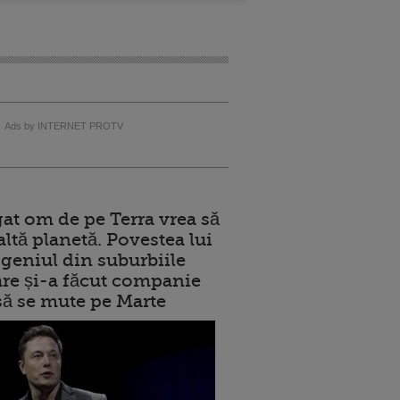
Ads by INTERNET PROTV
at om de pe Terra vrea să
altă planetă. Povestea lui
geniul din suburbiile
care și-a făcut companie
 să se mute pe Marte