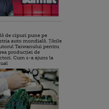
lă de cipuri pune pe
stria auto mondială. Țările
jutorul Taiwanului pentru
ea producției de
tori. Cum s-a ajuns la
tual