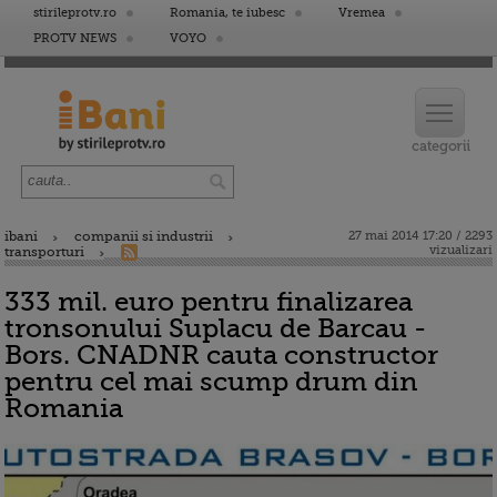
stirileprotv.ro
Romania, te iubesc
Vremea
PROTV NEWS
VOYO
ibani
companii si industrii
27 mai 2014 17:20 / 2293
vizualizari
transporturi
333 mil. euro pentru finalizarea
tronsonului Suplacu de Barcau -
Bors. CNADNR cauta constructor
pentru cel mai scump drum din
Romania