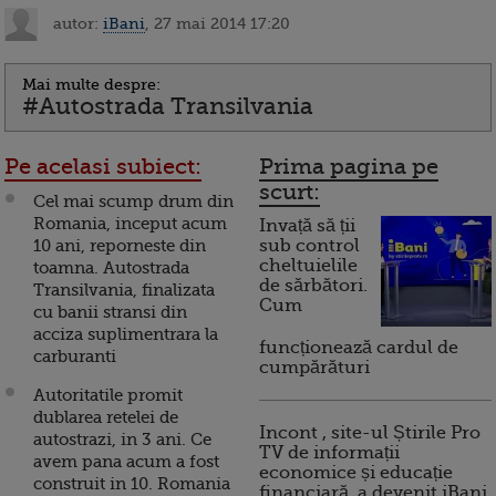
autor:
iBani
, 27 mai 2014 17:20
Mai multe despre:
#Autostrada Transilvania
Pe acelasi subiect:
Prima pagina pe
scurt:
Cel mai scump drum din
Romania, inceput acum
Invață să ții
10 ani, reporneste din
sub control
cheltuielile
toamna. Autostrada
de sărbători.
Transilvania, finalizata
Cum
cu banii stransi din
acciza suplimentrara la
funcționează cardul de
carburanti
cumpărături
Autoritatile promit
dublarea retelei de
Incont , site-ul Știrile Pro
autostrazi, in 3 ani. Ce
TV de informații
avem pana acum a fost
economice și educație
construit in 10. Romania
financiară, a devenit iBani