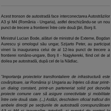
Acest tronson de autostradă face interconectarea Autostrăzilor
A3 şi M4 (România - Ungaria), astfel deschizându-se un nou
punct de trecere a frontierei între cele două ţări, Borş II.
Ministrul Lucian Bode, alături de ministrul de Externe, Bogdan
Aurescu şi omologul său ungar, Szijarto Peter, au participat
vineri la inaugurarea celui de al 12-lea punct de trecere a
frontierei româno-ungare, Borş II - Nagykereki, fiind cel de al
doilea pe autostradă, după cel de la Nădlac.
"Importanţa proiectelor transfrontaliere de infrastructură este
covârşitoare, iar România şi Ungaria au înţeles că doar printr-
un dialog constant, printr-un parteneriat solid pot dezvolta
proiecte comune care să asigure conectivitate şi mobilitate
între cele două state. (...) Astăzi, deschidem oficial traficul din
ambele direcţii pe secţiunile de autostradă corespunzătoare
A3 şi M4 şi inaugurăm, totodată, şi punctul de control la