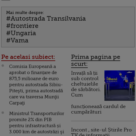
Mai multe despre:
#Autostrada Transilvania
#frontiere
#Ungaria
#Vama
Pe acelasi subiect:
Prima pagina pe
scurt:
Comisia Europeană a
aprobat o finanțare de
Invață să ții
875,5 milioane de euro
sub control
cheltuielile
pentru autostrada Sibiu-
de sărbători.
Piteşti, prima autostradă
Cum
care va traversa Munţii
Carpaţi
funcționează cardul de
cumpărături
Ministrul Transporturilor
promite 2% din PIB
pentru infrastructură și
Incont , site-ul Știrile Pro
3.000 km de autostrăzi şi
TV de informații