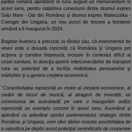
partea română aprobând în luna august un memorandum în
acest sens, pentru stabilirea conexiunii dintre drumul expres
Satu Mare - Oar din România şi drumul expres Mateszalka -
Csenger din Ungaria, un nou punct de trecere a frontierei
urmând a fi inaugurat în 2024.
Bogdan Aurescu a precizat, la rândul său, că evenimentul de
vineri este o dovadă concretă că România şi Ungaria pot
acţiona şi construi împreună, inclusiv în contextul dificil al
crizei sanitare, în direcţia sporirii interconectărilor de transport
care au potenţial de a facilita mobilitatea persoanelor şi
mărfurilor şi a genera creştere economică.
"
Conectivitatea reprezintă un motor al creşterii economice, al
creării de locuri de muncă, al atragerii de investiţii, iar
conexiunea de autostradă pe care o inaugurăm astăzi
reprezintă un exemplu concret în acest sens. Asumând şi
aplicând cu adevărat spiritul parteneriatului strategic dintre
România şi Ungaria, vom oferi ţărilor noastre posibilitatea de
a valorifica pe deplin acest potenţial semnificativ de cooperare