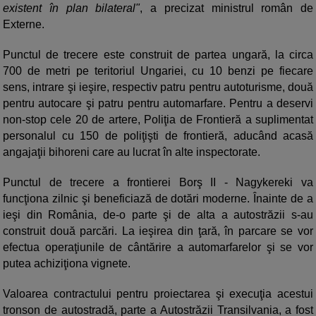
existent în plan bilateral"
, a precizat ministrul român de
Externe.
Punctul de trecere este construit de partea ungară, la circa
700 de metri pe teritoriul Ungariei, cu 10 benzi pe fiecare
sens, intrare şi ieşire, respectiv patru pentru autoturisme, două
pentru autocare şi patru pentru automarfare. Pentru a deservi
non-stop cele 20 de artere, Poliţia de Frontieră a suplimentat
personalul cu 150 de poliţişti de frontieră, aducând acasă
angajaţii bihoreni care au lucrat în alte inspectorate.
Punctul de trecere a frontierei Borş II - Nagykereki va
funcţiona zilnic şi beneficiază de dotări moderne. Înainte de a
ieşi din România, de-o parte şi de alta a autostrăzii s-au
construit două parcări. La ieşirea din ţară, în parcare se vor
efectua operaţiunile de cântărire a automarfarelor şi se vor
putea achiziţiona vignete.
Valoarea contractului pentru proiectarea şi execuţia acestui
tronson de autostradă, parte a Autostrăzii Transilvania, a fost