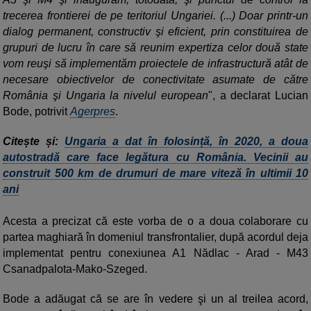
trecerea frontierei de pe teritoriul Ungariei. (...) Doar printr-un
dialog permanent, constructiv şi eficient, prin constituirea de
grupuri de lucru în care să reunim expertiza celor două state
vom reuşi să implementăm proiectele de infrastructură atât de
necesare obiectivelor de conectivitate asumate de către
România şi Ungaria la nivelul european
", a declarat Lucian
Bode, potrivit
Agerpres
.
Citește și:
Ungaria a dat în folosință, în 2020, a doua
autostradă care face legătura cu România. Vecinii au
construit 500 km de drumuri de mare viteză în ultimii 10
ani
Acesta a precizat că este vorba de o a doua colaborare cu
partea maghiară în domeniul transfrontalier, după acordul deja
implementat pentru conexiunea A1 Nădlac - Arad - M43
Csanadpalota-Mako-Szeged.
Bode a adăugat că se are în vedere şi un al treilea acord,