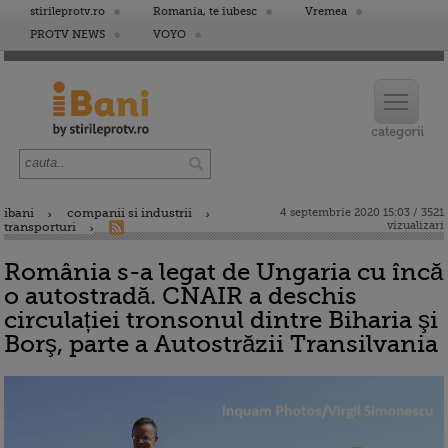
stirileprotv.ro
Romania, te iubesc
Vremea
PROTV NEWS
VOYO
ibani
companii si industrii
4 septembrie 2020 15:03 / 3521
vizualizari
transporturi
România s-a legat de Ungaria cu încă
o autostradă. CNAIR a deschis
circulației tronsonul dintre Biharia şi
Borş, parte a Autostrăzii Transilvania