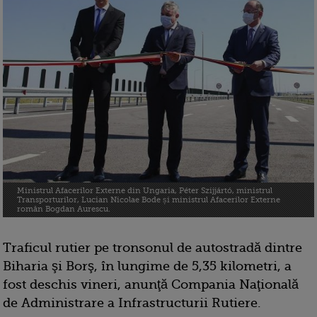
Ministrul Afacerilor Externe din Ungaria, Péter Szijjártó, ministrul
Transporturilor, Lucian Nicolae Bode și ministrul Afacerilor Externe
român Bogdan Aurescu.
Traficul rutier pe tronsonul de autostradă dintre
Biharia şi Borş, în lungime de 5,35 kilometri, a
fost deschis vineri, anunţă Compania Naţională
de Administrare a Infrastructurii Rutiere.