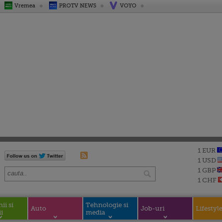
Vremea
PROTV NEWS
VOYO
1 EUR
1 USD
1 GBP
1 CHF
i si
Tehnologie si
Auto
Job-uri
Lifestyl
i
media