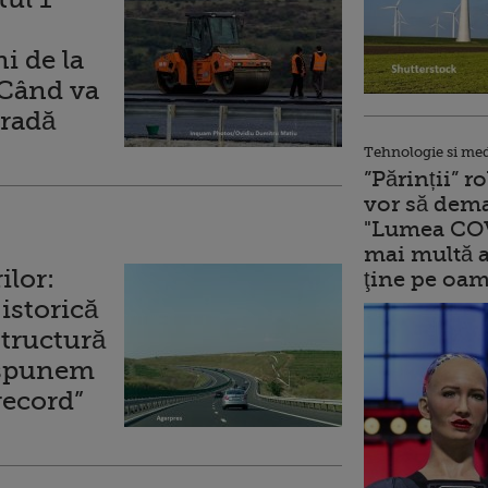
i de la
 Când va
tradă
Tehnologie si me
”Părinții” 
vor să dema
"Lumea COV
mai multă a
ilor:
ţine pe oam
istorică
structură
Dispunem
record”