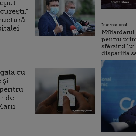
ceput
cureşti.”
tructură
International
italei
Miliardarul
pentru prim
sfârşitul l
dispariția s
egală cu
 și
 pentru
r de
Marii