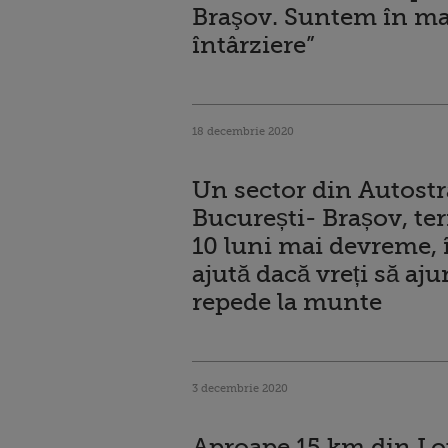
Braşov. Suntem în m
întârziere”
18 decembrie 2020
Un sector din Autost
București- Brașov, te
10 luni mai devreme, 
ajută dacă vreți să aj
repede la munte
3 decembrie 2020
Aproape 15 km din Lot