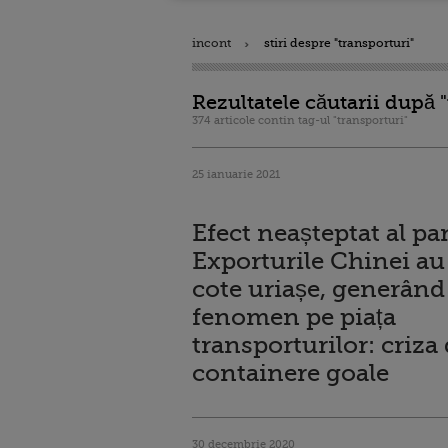
incont
stiri despre "transporturi"
Rezultatele căutarii după "
374 articole contin tag-ul "transporturi"
25 ianuarie 2021
Efect neașteptat al p
Exporturile Chinei au 
cote uriașe, generân
fenomen pe piața
transporturilor: criza
containere goale
30 decembrie 2020