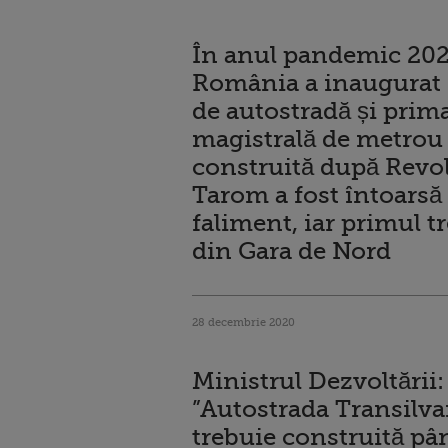
În anul pandemic 202
România a inaugurat
de autostradă și prim
magistrală de metrou
construită după Revol
Tarom a fost întoarsă 
faliment, iar primul t
din Gara de Nord
28 decembrie 2020
Ministrul Dezvoltării:
”Autostrada Transilva
trebuie construită pân