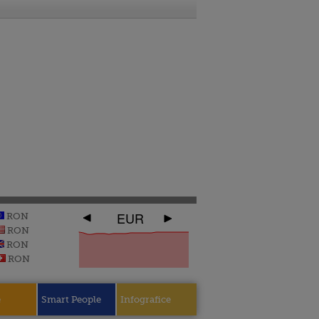
EUR
RON
RON
RON
RON
e
Smart People
Infografice