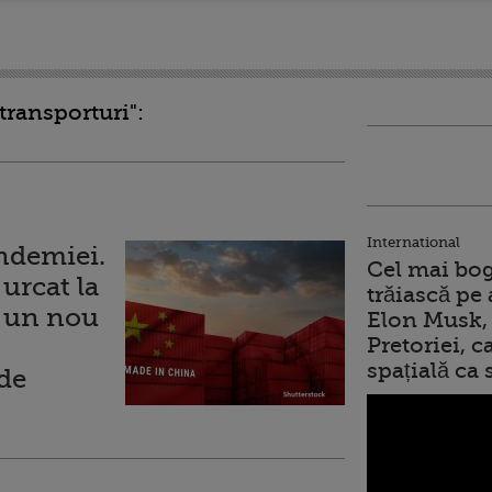
transporturi":
International
andemiei.
Cel mai bog
urcat la
trăiască pe 
d un nou
Elon Musk, 
Pretoriei, 
spațială ca
 de