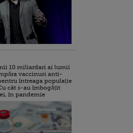
ii 10 miliardari ai lumii
mpăra vaccinuri anti-
entru întreaga populație
 Cu cât s-au îmbogățit
rei, în pandemie