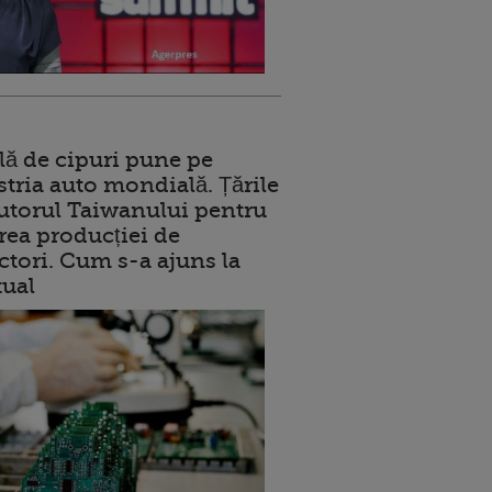
lă de cipuri pune pe
stria auto mondială. Țările
jutorul Taiwanului pentru
ea producției de
tori. Cum s-a ajuns la
tual