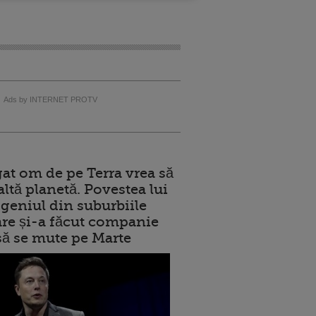
Ads by INTERNET PROTV
at om de pe Terra vrea să
altă planetă. Povestea lui
geniul din suburbiile
care și-a făcut companie
 să se mute pe Marte