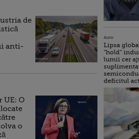
stria de
istică
Auto
Lipsa globa
i anti-
”hold” indu
lumii cer a
suplimentar
semiconduc
deficitul ac
r UE: O
alocate
ătre
zolva o
ză