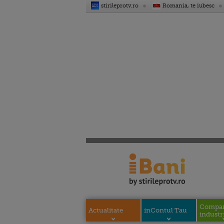
stirileprotv.ro
Romania, te iubesc
Compani
Actualitate
inContul Tau
industri