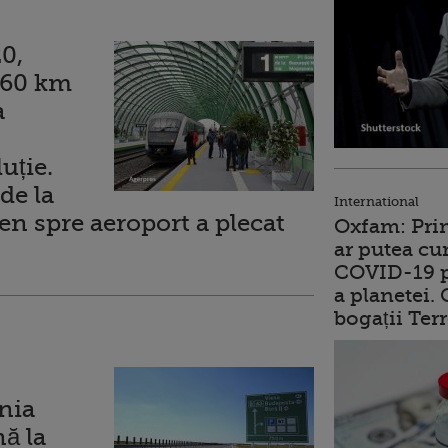
0,
 60 km
a
uție.
de la
International
ren spre aeroport a plecat
Oxfam: Prim
ar putea cu
COVID-19 p
a planetei.
bogații Ter
nia
ă la