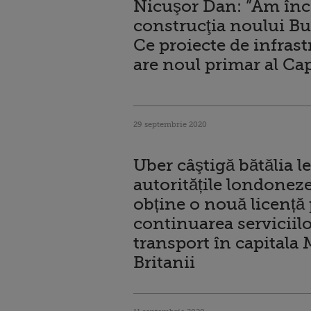
Nicuşor Dan: ”Am în
construcţia noului Bu
Ce proiecte de infras
are noul primar al Cap
29 septembrie 2020
Uber câştigă bătălia l
autoritățile londoneze
obține o nouă licență
continuarea serviciilo
transport în capitala 
Britanii