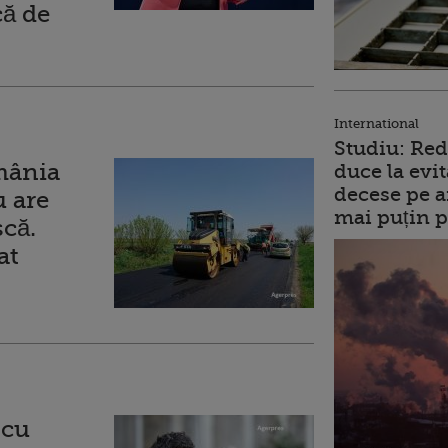
ă de
International
Studiu: Red
mânia
duce la evit
decese pe a
u are
mai puțin p
scă.
at
 cu