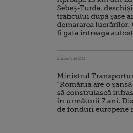
Sebeş-Turda, deschiși
traficului după şase an
demararea lucrărilor.
fi gata întreaga autos
2 decembrie 2020
Ministrul Transportur
”România are o şansă 
să construiască infra
în următorii 7 ani. 
de fonduri europene 