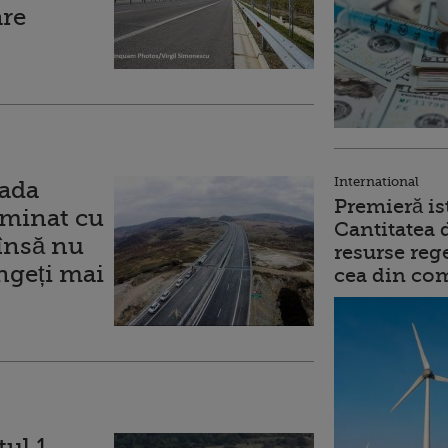
are
International
rada
Premieră is
rminat cu
Cantitatea 
însă nu
resurse reg
ungeți mai
cea din comb
ul 1