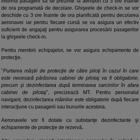
informa pasagerii să se prezinte la aeroport cu 3 ore înainte
de ora programată de decolare. Ghişeele de check-in se vor
deschide cu 3 ore înainte de ora planificată pentru decolarea
aeronavei iar pentru fiecare cursă se va asigura un efectiv
suficient de angajaţi pentru asigurarea procesării pasagerilor
la ghişeele check-in.
Pentru membrii echipajelor, se vor asigura echipamente de
protecţie.
"
Purtarea măştii de protecţie de către piloţi în cazul în care
este necesară părăsirea cabinei de pilotaj va fi obligatorie,
precum şi dezinfectarea după terminarea sarcinilor în afara
cabinei de pilotaj
", precizează MT. Pentru personalul
navigant, dezinfectarea mâinilor este obligatorie după fiecare
interacţiune cu pasagerii sau bunurile acestora.
Aeronavele vor fi dotate cu substanţe dezinfectante şi
echipamente de protecţie de rezervă.