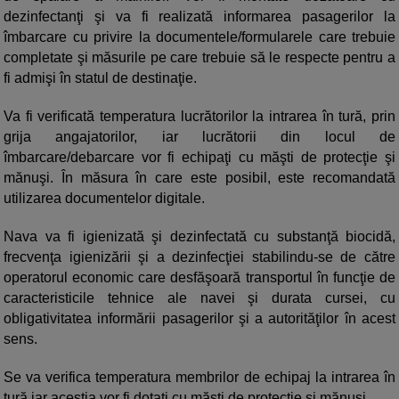
dezinfectanţi şi va fi realizată informarea pasagerilor la
îmbarcare cu privire la documentele/formularele care trebuie
completate şi măsurile pe care trebuie să le respecte pentru a
fi admişi în statul de destinaţie.
Va fi verificată temperatura lucrătorilor la intrarea în tură, prin
grija angajatorilor, iar lucrătorii din locul de
îmbarcare/debarcare vor fi echipaţi cu măşti de protecţie şi
mănuşi. În măsura în care este posibil, este recomandată
utilizarea documentelor digitale.
Nava va fi igienizată şi dezinfectată cu substanţă biocidă,
frecvenţa igienizării şi a dezinfecţiei stabilindu-se de către
operatorul economic care desfăşoară transportul în funcţie de
caracteristicile tehnice ale navei şi durata cursei, cu
obligativitatea informării pasagerilor şi a autorităţilor în acest
sens.
Se va verifica temperatura membrilor de echipaj la intrarea în
tură iar aceştia vor fi dotaţi cu măşti de protecţie şi mănuşi.