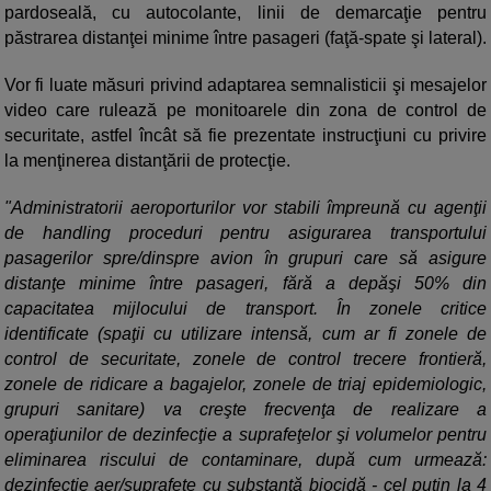
pardoseală, cu autocolante, linii de demarcaţie pentru
păstrarea distanţei minime între pasageri (faţă-spate şi lateral).
Vor fi luate măsuri privind adaptarea semnalisticii şi mesajelor
video care rulează pe monitoarele din zona de control de
securitate, astfel încât să fie prezentate instrucţiuni cu privire
la menţinerea distanţării de protecţie.
"Administratorii aeroporturilor vor stabili împreună cu agenţii
de handling proceduri pentru asigurarea transportului
pasagerilor spre/dinspre avion în grupuri care să asigure
distanţe minime între pasageri, fără a depăşi 50% din
capacitatea mijlocului de transport. În zonele critice
identificate (spaţii cu utilizare intensă, cum ar fi zonele de
control de securitate, zonele de control trecere frontieră,
zonele de ridicare a bagajelor, zonele de triaj epidemiologic,
grupuri sanitare) va creşte frecvenţa de realizare a
operaţiunilor de dezinfecţie a suprafeţelor şi volumelor pentru
eliminarea riscului de contaminare, după cum urmează:
dezinfecţie aer/suprafeţe cu substanţă biocidă - cel puţin la 4