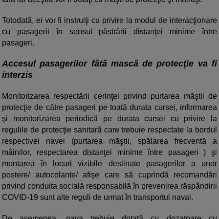
Totodată, ei vor fi instruiţi cu privire la modul de interacţionare
cu pasagerii în sensul păstrării distanţei minime între
pasageri.
Accesul pasagerilor fătă mască de protecţie va fi
interzis
Monitorizarea respectării cerinţei privind purtarea măştii de
protecţie de către pasageri pe toată durata cursei, informarea
şi monitorizarea periodică pe durata cursei cu privire la
regulile de protecţie sanitară care trebuie respectate la bordul
respectivei navei (purtarea măştii, spălarea frecventă a
mâinilor, respectarea distanţei minime între pasageri ) şi
montarea în locuri vizibile destinate pasagerilor a unor
postere/ autocolante/ afişe care să cuprindă recomandări
privind conduita socială responsabilă în prevenirea răspândirii
COVID-19 sunt alte reguli de urmat în transportul naval.
De asemenea, nava trebuie dotată cu dozatoare cu