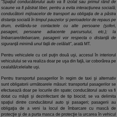
"Spaţiul conducătorului auto va fi izolat sau primul rând de
scaune va fi păstrat liber, pentru a evita interacţiunea socială;
conducătorii mijloacelor de transport au obligaţia de a păstra
distanţa socială în timpul pauzelor şi perioadelor de repaus pe
drum, evitându-se contactele cu alte persoane (şoferi,
pasageri, persoane adiacente parcursului, etc.); la
îmbarcare/debarcare, pasagerii vor respecta o distanţă de
siguranţă minimă unul faţă de celălalt"
, arată MT.
Pentru vehiculele cu cel puţin două uşi, accesul în interiorul
vehiculului se va realiza doar pe uşa din faţă, iar coborârea pe
cealaltă/celelalte uşi.
Pentru transportul pasagerilor în regim de taxi şi alternativ
sunt obligatorii următoarele măsuri: transportul pasagerilor se
efectuează doar pe locurile din spate; conducătorul auto va fi
dotat cu măşti şi dezinfectant de tip biocid; se va delimita
spaţiul dintre conducătorul auto şi pasageri; pasagerii au
obligaţia de a veni la locul de îmbarcare cu mască de
protecţie şi de a purta masca de protecţie la urcarea în vehicul