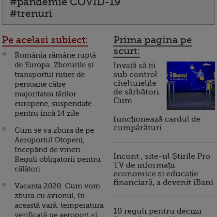
#pandemie COVID-19
#trenuri
Pe acelasi subiect:
Prima pagina pe
scurt:
România rămâne ruptă
de Europa. Zborurile și
Invață să ții
transportul rutier de
sub control
cheltuielile
persoane către
de sărbători.
majoritatea țărilor
Cum
europene, suspendate
pentru încă 14 zile
funcționează cardul de
cumpărături
Cum se va zbura de pe
Aeroportul Otopeni,
începând de vineri.
Incont , site-ul Știrile Pro
Reguli obligatorii pentru
TV de informații
călători
economice și educație
financiară, a devenit iBani
Vacanța 2020. Cum vom
zbura cu avionul, în
această vară: temperatura
10 reguli pentru decizii
verificată pe aeroport și