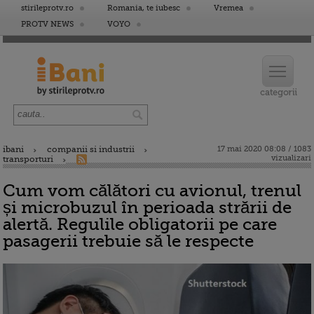
stirileprotv.ro
Romania, te iubesc
Vremea
PROTV NEWS
VOYO
ibani
companii si industrii
17 mai 2020 08:08 / 1083
vizualizari
transporturi
Cum vom călători cu avionul, trenul
și microbuzul în perioada strării de
alertă. Regulile obligatorii pe care
pasagerii trebuie să le respecte