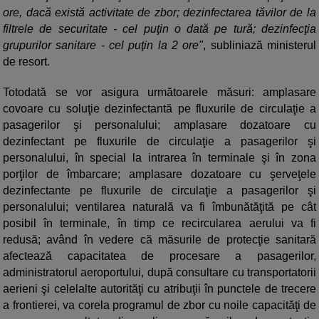
ore, dacă există activitate de zbor; dezinfectarea tăvilor de la
filtrele de securitate - cel puţin o dată pe tură; dezinfecţia
grupurilor sanitare - cel puţin la 2 ore"
, subliniază ministerul
de resort.
Totodată se vor asigura următoarele măsuri: amplasare
covoare cu soluţie dezinfectantă pe fluxurile de circulaţie a
pasagerilor şi personalului; amplasare dozatoare cu
dezinfectant pe fluxurile de circulaţie a pasagerilor şi
personalului, în special la intrarea în terminale şi în zona
porţilor de îmbarcare; amplasare dozatoare cu şerveţele
dezinfectante pe fluxurile de circulaţie a pasagerilor şi
personalului; ventilarea naturală va fi îmbunătăţită pe cât
posibil în terminale, în timp ce recircularea aerului va fi
redusă; având în vedere că măsurile de protecţie sanitară
afectează capacitatea de procesare a pasagerilor,
administratorul aeroportului, după consultare cu transportatorii
aerieni şi celelalte autorităţi cu atribuţii în punctele de trecere
a frontierei, va corela programul de zbor cu noile capacităţi de