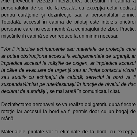
Alte prevederi vizează interzicerea accesului în cabină a
personalului de sol de la escală, cu excepţia celui dedicat
pentru curăţenie şi dezinfecţie sau a personalului tehnic.
Totodată, accesul în cabina de pilotaj este interzis oricărei
persoane care nu este membră a echipajului de zbor. Practic,
mişcările în cabină se vor reduce la un minim necesar.
"
Vor fi interzise echipamente sau materiale de protecţie care
ar putea obstrucţiona accesul la echipamentele de urgenţă, ar
împiedica accesul la măştile de oxigen, ar împiedica accesul
la căile de evacuare de urgenţă sau ar limita contactul vizual
sau auditiv cu echipajul de cabină; serviciul la bord va fi
suspendat/limitat pe rute/destinaţii în funcţie de nivelul de risc
declarat de autorităţi",
se mai arată în comunicatul citat.
Dezinfectarea aeronavei se va realiza obligatoriu după fiecare
rotaţie iar accesul la bord va fi permis doar cu un bagaj de
mână.
Materialele printate vor fi eliminate de la bord, cu excepţia