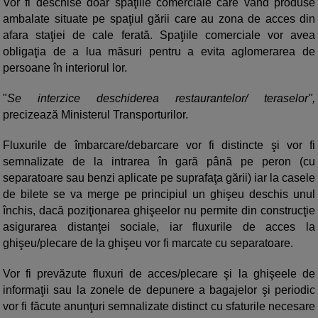
Vor fi deschise doar spaţiile comerciale care vând produse
ambalate situate pe spaţiul gării care au zona de acces din
afara staţiei de cale ferată. Spaţiile comerciale vor avea
obligaţia de a lua măsuri pentru a evita aglomerarea de
persoane în interiorul lor.
"
Se interzice deschiderea restaurantelor/ teraselor",
precizează Ministerul Transporturilor.
Fluxurile de îmbarcare/debarcare vor fi distincte şi vor fi
semnalizate de la intrarea în gară până pe peron (cu
separatoare sau benzi aplicate pe suprafaţa gării) iar la casele
de bilete se va merge pe principiul un ghişeu deschis unul
închis, dacă poziţionarea ghişeelor nu permite din construcţie
asigurarea distanţei sociale, iar fluxurile de acces la
ghişeu/plecare de la ghişeu vor fi marcate cu separatoare.
Vor fi prevăzute fluxuri de acces/plecare şi la ghişeele de
informaţii sau la zonele de depunere a bagajelor şi periodic
vor fi făcute anunţuri semnalizate distinct cu sfaturile necesare