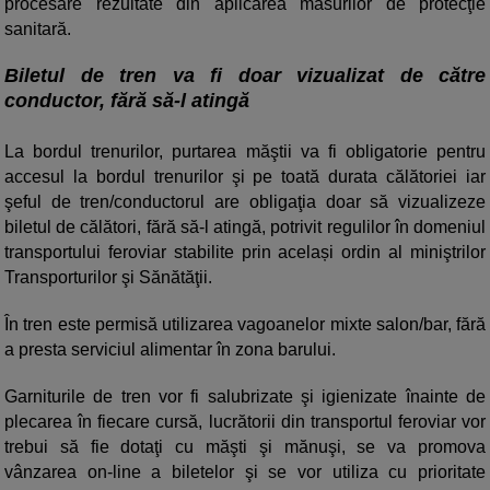
procesare rezultate din aplicarea măsurilor de protecţie
sanitară.
Biletul de tren va fi doar vizualizat de către
conductor, fără să-l atingă
La bordul trenurilor, purtarea măştii va fi obligatorie pentru
accesul la bordul trenurilor şi pe toată durata călătoriei iar
şeful de tren/conductorul are obligaţia doar să vizualizeze
biletul de călători, fără să-l atingă, potrivit regulilor în domeniul
transportului feroviar stabilite prin același ordin al miniştrilor
Transporturilor şi Sănătăţii.
În tren este permisă utilizarea vagoanelor mixte salon/bar, fără
a presta serviciul alimentar în zona barului.
Garniturile de tren vor fi salubrizate şi igienizate înainte de
plecarea în fiecare cursă, lucrătorii din transportul feroviar vor
trebui să fie dotaţi cu măşti şi mănuşi, se va promova
vânzarea on-line a biletelor şi se vor utiliza cu prioritate