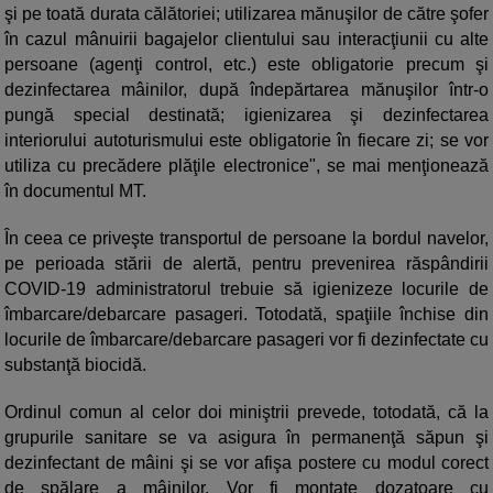
şi pe toată durata călătoriei; utilizarea mănuşilor de către şofer
în cazul mânuirii bagajelor clientului sau interacţiunii cu alte
persoane (agenţi control, etc.) este obligatorie precum şi
dezinfectarea mâinilor, după îndepărtarea mănuşilor într-o
pungă special destinată; igienizarea şi dezinfectarea
interiorului autoturismului este obligatorie în fiecare zi; se vor
utiliza cu precădere plăţile electronice", se mai menţionează
în documentul MT.
În ceea ce priveşte transportul de persoane la bordul navelor,
pe perioada stării de alertă, pentru prevenirea răspândirii
COVID-19 administratorul trebuie să igienizeze locurile de
îmbarcare/debarcare pasageri. Totodată, spaţiile închise din
locurile de îmbarcare/debarcare pasageri vor fi dezinfectate cu
substanţă biocidă.
Ordinul comun al celor doi miniştrii prevede, totodată, că la
grupurile sanitare se va asigura în permanenţă săpun şi
dezinfectant de mâini şi se vor afişa postere cu modul corect
de spălare a mâinilor. Vor fi montate dozatoare cu