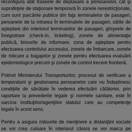
reconfigura atât traseele de deplasare a persoanelor, cât şi
suprafeţele de staţionare temporară în zonele nerestricţionate,
cum sunt parcările publice din faţa terminalelor de pasageri,
peroanele de la intrarea în terminalele de pasageri, sălile de
aşteptare din interiorul terminalelor de pasageri, ghişeele de
înregistrare (check-in, ticketing), zonele de alimentaţie
publică, birourile de informare, zona de aşteptare pentru
efectuarea controlului accesului, zonele de îmbarcare, zonele
de ridicare a bagajelor şi zonele pentru efectuarea evaluării
epidemiologice precum şi zonele de control trecere frontieră.
Potrivit Ministerului Transporturilor, procesul de verificare a
temperaturii şi gestionarea persoanelor care nu îndeplinesc
condiţiile de sănătate în vederea efectuării călătoriei, prin
raportare la prevederile legale şi normele sanitare, este în
sarcina instituţiilor/agenţiilor statului care au competenţe
legale în acest sens.
Pentru a asigura măsurile de menţinere a distanţării sociale
se vor crea culoare în interiorul cărora se vor marca pe