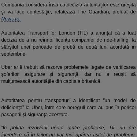
Compania consideră însă că decizia autorităţilor este greşită
şi va face contestaţie, relatează The Guardian, preluat de
News.ro.
Autoritatea Transport for London (TfL) a anunţat că a luat
decizia de a nu reînnoi licenţa companiei de ride-hailing, la
sfârşitul unei perioade de probă de două luni acordată în
septembrie.
Uber ar fi trebuit să rezorve problemele legate de verificarea
şoferilor, asigurare şi siguranţă, dar nu a reuşit să
mulţumească autorităţile din capitala britanică.
Autoritatea pentru transporturi a identificat ”un model de
deficienţe” la Uber, între care nereguli care au pus în pericol
pasagerii şi siguranţa acestora.
”
În pofida rezolvării unora dintre probleme, TfL nu are
încredere că în viitor nu vor mai apărea astfel de probleme,