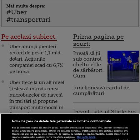
Mai multe despre:
#Uber
#transporturi
Pe acelasi subiect:
Prima pagina pe
scurt:
Uber anunță pierderi
record de peste 1,1 mld.
Invață să ții
dolari. Acțiunile
sub control
cheltuielile
companiei scad cu 6,7%
de sărbători.
pe bursă
Cum
Uber trece la un alt nivel.
funcționează cardul de
Testează introducerea
cumpărături
microbuzelor de navetă
în trei țări și propune
transport multimodal în
Incont , site-ul Știrile Pro
București
TV de informații
Nouă ne pasă ca datele tale personale să rămână confidențiale
economice și educație
Uber investește un sfert
financiară, a devenit iBani
Noi și partenerii noștri
201
stocăm și/sau accesăm informații pe dispozitivul dvs., precum identificatorii
de milion de dolari la
cookie unici pentru prelucrarea datelor cu caracter personal. Puteți accepta sau gestiona alegerile dvs.
făcând clic mai jos sau în orice moment, pe pagina cu politica de confidențialitate. Aceste alegeri vor fi
București, în cel mai
raportate partenerilor noștri și nu vă vor afecta navigarea.
Mai multe detalii