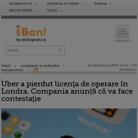
stirileprotv.ro
Romania, te iubesc
Vremea
PROTV NEWS
VOYO
ibani
companii si industrii
25 noiembrie 2019 14:24 / 172
vizualizari
transporturi
Uber a pierdut licenţa de operare în
Londra. Compania anunță că va face
contestaţie