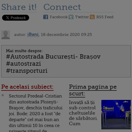
Share it!
Connect
Facebook
Twitter
RSS Feed
autor:
iBani
, 18 decembrie 2020 09:25
Mai multe despre:
#Autostrada București- Brașov
#autostrazi
#transporturi
Pe acelasi subiect:
Prima pagina pe
scurt:
Sectorul Predeal-Cristian
din autostrada Ploieşti-
Invață să ții
Braşov, deschis traficului
sub control
cheltuielile
joi. Bode: 2020 a fost "de
de sărbători.
departe" cel mai bun an
Cum
din ultimii 10 în ceea ce
priveşte ritmul de