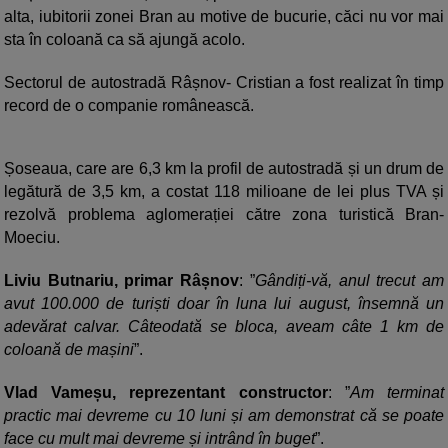
alta, iubitorii zonei Bran au motive de bucurie, căci nu vor mai
sta în coloană ca să ajungă acolo.
Sectorul de autostradă Râșnov- Cristian a fost realizat în timp
record de o companie românească.
Șoseaua, care are 6,3 km la profil de autostradă și un drum de
legătură de 3,5 km, a costat 118 milioane de lei plus TVA și
rezolvă problema aglomerației către zona turistică Bran-
Moeciu.
Liviu Butnariu, primar Râșnov
: ”
Gândiți-vă, anul trecut am
avut 100.000 de turiști doar în luna lui august, însemnă un
adevărat calvar. Câteodată se bloca, aveam câte 1 km de
coloană de mașini
”.
Vlad Vameșu, reprezentant constructor
: ”
Am terminat
practic mai devreme cu 10 luni și am demonstrat că se poate
face cu mult mai devreme și intrând în buget
”.