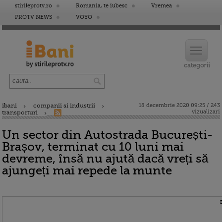
stirileprotv.ro
Romania, te iubesc
Vremea
PROTV NEWS
VOYO
ibani
companii si industrii
18 decembrie 2020 09:25 / 243
vizualizari
transporturi
Un sector din Autostrada București-
Brașov, terminat cu 10 luni mai
devreme, însă nu ajută dacă vreți să
ajungeți mai repede la munte