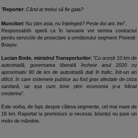
”
Reporter
:
Când ar trebui să fie gata?
Muncitori
: N
u știm asta, nu înțelegeți? Peste doi ani, trei
”.
Responsabilii speră ca în ianuarie vor semna contractul
pentru serviciile de proiectare a următorului segment: Ploiești-
Brașov.
Lucian Bode, ministrul Transporturilor
: ”
Cu acești 10 km de
autostradă, guvernarea liberală încheie anul 2020 cu
aproximativ 90 de km de autostradă dați în trafic, într-un an
dificil, în care sistemele publice au fost grav afectate de criza
sanitară, iar așa cum bine știm economia și-a frânat
creșterea
”.
Este vorba, de fapt, despre câteva segmente, cel mai mare de
18 km. Raportat la promisiuni și necesar, bilanțul nu pare un
motiv de mândrie.