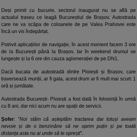
Deși primit cu bucurie, sectorul inaugurat nu se află pe
actualul traseu ce leagă Bucureștiul de Brașov. Autostrada
care ne va scăpa de coloanele de pe Valea Prahovei este
încă un vis îndepărtat.
Potrivit aplicațiilor de navigație, în acest moment facem 3 ore
de la București până la Brașov. Iar în weekend drumul se
lungește și la 6 ore din cauza aglomerației de pe DN1.
Dacă bucata de autostradă dintre Ploiești și Brașov, care
traversează munții, ar fi gata, acest drum ar fi mult mai scurt: 1
oră și jumătate.
Autostrada București- Ploiești a fost dată în folosință în urmă
cu 8 ani, dar nici acum nu are spații de servicii.
Șofer
: ”
Noi stăm că așteptăm tractarea dar totuși aveam
nevoie și de o benzinărie să ne oprim puțin și pe toată
distanța asta nu ai unde să te oprești
”.