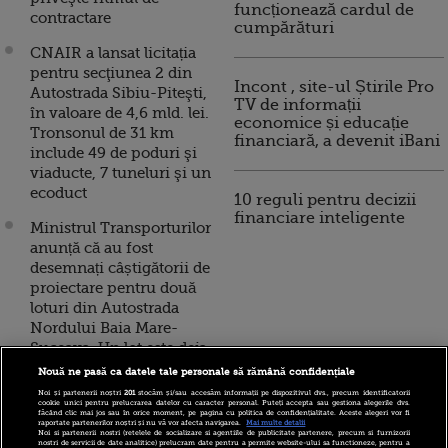
funcționează cardul de
contractare
cumpărături
CNAIR a lansat licitația
pentru secţiunea 2 din
Incont , site-ul Știrile Pro
Autostrada Sibiu-Piteşti,
TV de informații
în valoare de 4,6 mld. lei.
economice și educație
Tronsonul de 31 km
financiară, a devenit iBani
include 49 de poduri şi
viaducte, 7 tuneluri şi un
ecoduct
10 reguli pentru decizii
financiare inteligente
Ministrul Transporturilor
anunță că au fost
desemnați câștigătorii de
proiectare pentru două
loturi din Autostrada
Nordului Baia Mare-
Suceava. Un lot este deja
contestat
Nouă ne pasă ca datele tale personale să rămână confidențiale
Noi și partenerii noștri
201
stocăm și/sau accesăm informații pe dispozitivul dvs., precum identificatorii
Aproape 15 km din Lotul
cookie unici pentru prelucrarea datelor cu caracter personal. Puteți accepta sau gestiona alegerile dvs.
făcând clic mai jos sau în orice moment, pe pagina cu politica de confidențialitate. Aceste alegeri vor fi
1 Sebeş-Turda, deschiși
raportate partenerilor noștri și nu vă vor afecta navigarea.
Mai multe detalii
Noi si partenerii nostri (retelele de socializare si agentiile de publicitate partenere, precum si furnizorii
traficului după şase ani
nostri de servicii de date analitice) prelucram date pentru a permite website-ului sa functioneze, pentru a