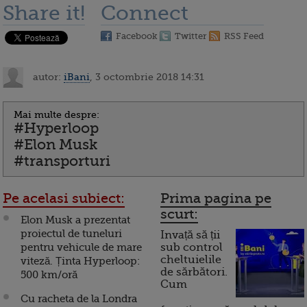
Share it!
Connect
Facebook
Twitter
RSS Feed
autor:
iBani
, 3 octombrie 2018 14:31
Mai multe despre:
#Hyperloop
#Elon Musk
#transporturi
Pe acelasi subiect:
Prima pagina pe
scurt:
Elon Musk a prezentat
proiectul de tuneluri
Invață să ții
pentru vehicule de mare
sub control
cheltuielile
viteză. Ținta Hyperloop:
de sărbători.
500 km/oră
Cum
Cu racheta de la Londra