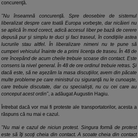
concurenţă.
"Nu înseamnă concurenţă. Spre deosebire de sistemul
liberalizat despre care toată Europa vorbeşte, dar nicăieri nu
se aplică în mod corect, adică accesul liber pe bază de cerere
depusă pur şi simplu te duci şi faci traseul, în condiţiile astea
lucrurile stau altfel. În liberalizare nimeni nu te pune să
cumperi vehiculul înainte de a primi licenţa de traseu. În 48 de
ore începând de acum cheile trebuie scoase din contact. Este
consens la nivel general. În 48 de ore ordinul trebuie retras. Şi
dacă este, să ne aşezăm la masa discuţiilor, avem din păcate
multe probleme pe care ministrul cu siguranţă nu le cunoaşte,
care trebuie discutate, dar cu specialişti, nu cu cei care au
conceput acest ordin"
, a adăugat Augustin Hagiu.
Întrebat dacă vor mai fi proteste ale transportatorilor, acesta a
răspuns că nu mai e cazul.
"Nu mai e cazul de niciun protest. Singura formă de protest
este să îţi scoţi cheia din contact. A scoate cheia din contact