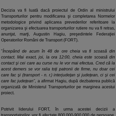
Decizia va fi luată dacă proiectul de Ordin al ministrului
Transporturilor pentru modificarea şi completarea Normelor
metodologice privind aplicarea prevederilor referitoare la
organizarea şi efectuarea transporturilor rutiere nu va fi retras,
anunţat, marţi, Augustin Hagiu, preşedintele Federaţiei
Operatorilor Români de Transport (FORT).
"
Începând de acum în 48 de ore cheia va fi scoasă din
contact. Mai exact, joi, la ora 12:00, cheia este scoasă din
contact şi cei care au curse nu le vor mai efectua. Cred că la
acest demers se vor ralia toţi patronii de firme, nu doar cei
care fac şi (transport - n. r.) interjudeţan şi judeţean, ci şi cei
care fac judeţean",
a afirmat Hagiu, după dezbaterea publică
organizată de Ministerul Transporturilor pe marginea acestui
proiect.
Potrivit liderului FORT, în urma acestei decizii a
transportatorilor, vor fi afectate 800.000-900.000 de persoane,