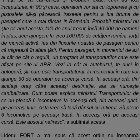
începuturile, în '90 şi ceva, operatorii vor sta cu topoarele şi cu
pistoalele să-şi păzească traseele pentru a lua bruma de
pasageri care a mai rămas în România. Probabil ministrul nu
ştie că anul acesta, faţă de anul trecut, încă 40.000 de oameni
în plus, deci ajungem la vreo 160.000 de cetăţeni români, forţă
de muncă activă, ies din fluxurile noastre de pasageri pentru
că migrează în afara ţării. Pentru pasageri, în momentul de azi
ai cât de cât o regulă, un program al transporturilor care este
afişat pe site-ul ARR. Vezi la cât ai autobuzul, te duci în
autogară, ştii care este transportatorul. În momentul în care vor
ajunge 30 de operatori pe aceeaşi cursă, la aceeaşi oră, din
acelaşi oraş către aceeaşi destinaţie, aia se numeşte
canibalizare. Cum poate explica ministrul Transporturilor de
ce nu pleacă 6 locomotive la aceeaşi oră, din aceeaşi gară,
pe aceeaşi linie. Asta vrea să facă dânsul cu rutierul. Să plece
6 locomotive pe aceeaşi trasă, la aceeaşi oră pe aceeaşi
cursă. Este absolut nefiresc
", a subliniat acesta.
Liderul FORT a mai spus că acest ordin nu înseamnă