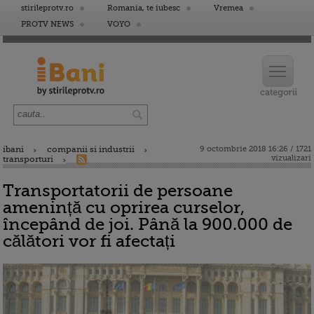
stirileprotv.ro
Romania, te iubesc
Vremea
PROTV NEWS
VOYO
ibani
companii si industrii
9 octombrie 2018 16:26 / 1721
vizualizari
transporturi
Transportatorii de persoane
amenință cu oprirea curselor,
începând de joi. Până la 900.000 de
călători vor fi afectați