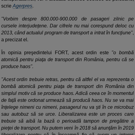
scrie
Agerpres
.
"Vorbim despre 800.000-900.000 de pasageri zilnic pe
cursele interjudeţene. Dar cifrele nu mai corespund deloc cu
2013, când actualul program de transport a intrat în funcţiune"
,
a precizat el.
În opinia preşedintelui FORT, acest ordin este
"o bombă
atomică pentru piaţa de transport din România, pentru că se
produce haos".
"Acest ordin trebuie retras, pentru că altfel el va reprezenta o
bombă atomică pentru piaţa de transport din România din
simplul motiv că se produce haos. Adică ceea ce în momentul
de faţă este ordonat urmează să producă haos. Nu se va mai
înţelege nimeni cu nimeni, pasagerul nu va şti în ce microbuz
sau autobuz să se urce. Liberalizarea este un proces care
trebuie să aibă la bază o perioadă tampon de pregătire a
pieţei de transport. Nu putem veni în 2018 să anunţăm în 2019
liberalizare pentru că în înseamnă fie că avem un interes