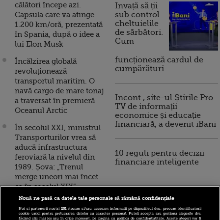
călători începe azi.
Invață să ții
Capsula care va atinge
sub control
cheltuielile
1.200 km/oră, prezentată
de sărbători.
în Spania, după o idee a
Cum
lui Elon Musk
funcționează cardul de
Încălzirea globală
cumpărături
revoluționează
transportul maritim. O
navă cargo de mare tonaj
Incont , site-ul Știrile Pro
a traversat în premieră
TV de informații
Oceanul Arctic
economice și educație
financiară, a devenit iBani
În secolul XXI, ministrul
Transporturilor vrea să
aducă infrastructura
10 reguli pentru decizii
feroviară la nivelul din
financiare inteligente
1989. Șova: „Trenul
merge uneori mai încet
ca în secolul XIX”
Nouă ne pasă ca datele tale personale să rămână confidențiale
Când va fi gata
Noi și partenerii noștri
201
stocăm și/sau accesăm informații pe dispozitivul dvs., precum identificatorii
autostrada Pitești-Sibiu.
cookie unici pentru prelucrarea datelor cu caracter personal. Puteți accepta sau gestiona alegerile dvs.
făcând clic mai jos sau în orice moment, pe pagina cu politica de confidențialitate. Aceste alegeri vor fi