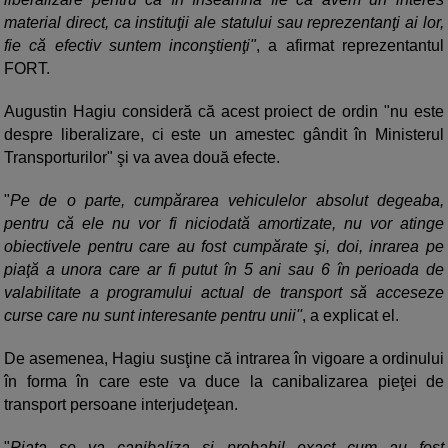
material direct, ca instituţii ale statului sau reprezentanţi ai lor,
fie că efectiv suntem inconştienţi"
, a afirmat reprezentantul
FORT.
Augustin Hagiu consideră că acest proiect de ordin "nu este
despre liberalizare, ci este un amestec gândit în Ministerul
Transporturilor" şi va avea două efecte.
"
Pe de o parte, cumpărarea vehiculelor absolut degeaba,
pentru că ele nu vor fi niciodată amortizate, nu vor atinge
obiectivele pentru care au fost cumpărate şi, doi, inrarea pe
piaţă a unora care ar fi putut în 5 ani sau 6 în perioada de
valabilitate a programului actual de transport să acceseze
curse care nu sunt interesante pentru unii''
, a explicat el.
De asemenea, Hagiu susţine că intrarea în vigoare a ordinului
în forma în care este va duce la canibalizarea pieţei de
transport persoane interjudeţean.
"
Piaţa se va canibaliza şi probabil exact cum au fost