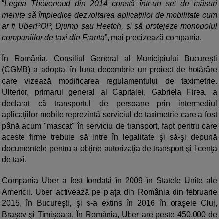
“
Legea Thévenoud din 2014 constă într-un set de măsuri
menite să împiedice dezvoltarea aplicațiilor de mobilitate cum
ar fi UberPOP, Djump sau Heetch, și să protejeze monopolul
companiilor de taxi din Franța
”, mai precizează compania.
În România, Consiliul General al Municipiului Bucureşti
(CGMB) a adoptat în luna decembrie un proiect de hotărâre
care vizează modificarea regulamentului de taximetrie.
Ulterior, primarul general al Capitalei, Gabriela Firea, a
declarat că transportul de persoane prin intermediul
aplicaţiilor mobile reprezintă serviciul de taximetrie care a fost
până acum "mascat" în serviciu de transport, fapt pentru care
aceste firme trebuie să intre în legalitate şi să-şi depună
documentele pentru a obţine autorizaţia de transport şi licenţa
de taxi.
Compania Uber a fost fondată în 2009 în Statele Unite ale
Americii. Uber activează pe piaţa din România din februarie
2015, în Bucureşti, şi s-a extins în 2016 în oraşele Cluj,
Braşov şi Timişoara. În România, Uber are peste 450.000 de