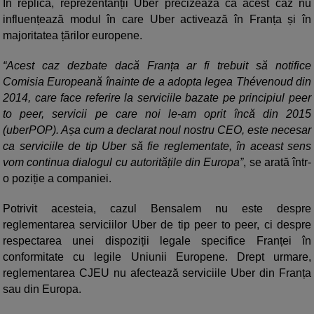
În replică, reprezentanții Uber precizează că acest caz nu
influențează modul în care Uber activează în Franța și în
majoritatea țărilor europene.
“Acest caz dezbate dacă Franța ar fi trebuit să notifice
Comisia Europeană înainte de a adopta legea Thévenoud din
2014, care face referire la serviciile bazate pe principiul peer
to peer, servicii pe care noi le-am oprit încă din 2015
(uberPOP). Așa cum a declarat noul nostru CEO, este necesar
ca serviciile de tip Uber să fie reglementate, în aceast sens
vom continua dialogul cu autoritățile din Europa”
, se arată într-
o poziție a companiei.
Potrivit acesteia, cazul Bensalem nu este despre
reglementarea serviciilor Uber de tip peer to peer, ci despre
respectarea unei dispoziții legale specifice Franței în
conformitate cu legile Uniunii Europene. Drept urmare,
reglementarea CJEU nu afectează serviciile Uber din Franța
sau din Europa.