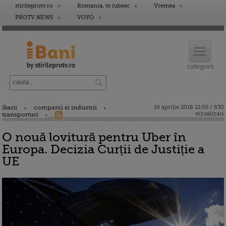
stirileprotv.ro
Romania, te iubesc
Vremea
PROTV NEWS
VOYO
ibani
companii si industrii
10 aprilie 2018 12:05 / 830
vizualizari
transporturi
O nouă lovitură pentru Uber în
Europa. Decizia Curții de Justiție a
UE