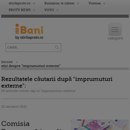
stirileprotv.ro
Romania, te iubesc
Vremea
PROTV NEWS
VOYO
incont
stiri despre "imprumuturi externe"
Rezultatele căutarii după "imprumuturi
externe":
50 articole contin tag-ul "imprumuturi externe"
22 ianuarie 2021
Comisia