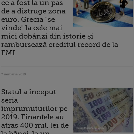
ce a fost la un pas
de a distruge zona
euro. Grecia "se
vinde" la cele mai
mici dobânzi din istorie și
rambursează creditul record de la
FMI
7 ianuarie 2019
Statul a început
seria
împrumuturilor pe
2019. Finanțele au
atras 400 mil. lei de
la bănci, la un