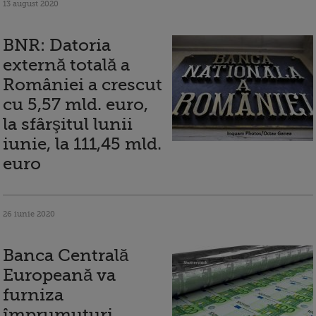
13 august 2020
BNR: Datoria
externă totală a
României a crescut
cu 5,57 mld. euro,
la sfârşitul lunii
iunie, la 111,45 mld.
euro
26 iunie 2020
Banca Centrală
Europeană va
furniza
împrumuturi