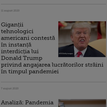
11 august 2020
Giganții
tehnologici
americani contestă
în instanță
interdicția lui
Donald Trump
privind angajarea lucrătorilor străini
în timpul pandemiei
7 august 2020
Analiză: Pandemia