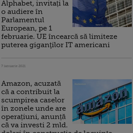
Alphabet, invitați la
o audiere în
Parlamentul
European, pe 1
februarie. UE încearcă să limiteze
puterea giganţilor IT americani
7 ianuarie 2021
Amazon, acuzată
că a contribuit la
scumpirea caselor
în zonele unde are
operațiuni, anunță
că va investi 2 mld.