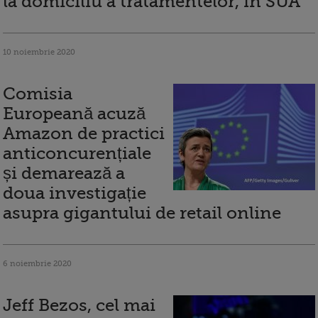
la domiciliu a tratamentelor, în SUA
10 noiembrie 2020
Comisia
Europeană acuză
Amazon de practici
anticoncurențiale
și demarează a
doua investigație
asupra gigantului de retail online
6 noiembrie 2020
Jeff Bezos, cel mai