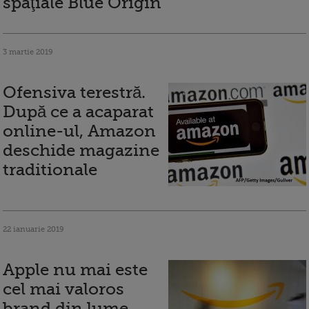
spaţiale Blue Origin
3 martie 2019
Ofensiva terestră.
După ce a acaparat
online-ul, Amazon
deschide magazine
traditionale
22 ianuarie 2019
Apple nu mai este
cel mai valoros
brand din lume.