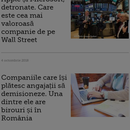
detronate. Care
este cea mai
valoroasă
companie de pe
Wall Street
4 octombrie 2018
Companiile care își
plătesc angajații să
demisioneze. Una
dintre ele are
birouri și în
România