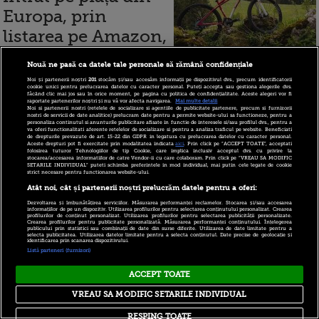
Europa, prin
listarea pe Amazon,
și țintește Statele
Nouă ne pasă ca datele tale personale să rămână confidențiale
Unite
Noi și partenerii noștri
201
stocăm și/sau accesăm informații pe dispozitivul dvs., precum identificatorii
cookie unici pentru prelucrarea datelor cu caracter personal. Puteți accepta sau gestiona alegerile dvs.
făcând clic mai jos sau în orice moment, pe pagina cu politica de confidențialitate. Aceste alegeri vor fi
raportate partenerilor noștri și nu vă vor afecta navigarea.
Mai multe detalii
Noi si partenerii nostri (retelele de socializare si agentiile de publicitate partenere, precum si furnizorii
nostri de servicii de date analitice) prelucram date pentru a permite website-ului sa functioneze, pentru a
personaliza continutul si anunturile publicitare afisate in functie de interesele si/sau profilul dvs., pentru a
14 august 2018
va oferi functionalitati aferente retelelor de socializare si pentru a analiza traficul pe website. Beneficiati
de drepturile prevazute de art. 15-22 din GDPR in legatura cu prelucrarea datelor cu caracter personal.
Aceste drepturi pot fi exercitate prin modalitatea indicata
aici
. Prin click pe “ACCEPT TOATE”, acceptati
folosirea tuturor Tehnologiilor de tip Cookie, care implica inclusiv acceptul dvs. cu privire la
stocarea/accesarea informatiilor de catre Vendor-ii cu care colaboram. Prin click pe “VREAU SA MODIFIC
A doua companie
SETARILE INDIVIDUAL” puteti schimba preferintele in mod individual, mai putin cele legate de cookie
strict necesare pentru functionarea website-ului.
americană de un
Atât noi, cât și partenerii noștri prelucrăm datele pentru a oferi:
trilion de dolari. Ce
Dezvoltarea și îmbunătățirea serviciilor. Măsurarea performanței reclamelor. Stocarea și/sau accesarea
informațiilor de pe un dispozitiv. Utilizarea profilurilor pentru selectarea conținutului personalizat. Crearea
profilurilor de conținut personalizat. Utilizarea profilurilor pentru selectarea publicității personalizate.
șanse are să
Crearea profilurilor pentru publicitate personalizată. Măsurarea performanței conținutului. Înțelegerea
publicului prin statistici sau combinații de date din surse diferite. Utilizarea de date limitate pentru a
selecta publicitatea. Utilizarea datelor limitate pentru a selecta conținutul. Date precise de geolocație și
identificarea prin scanarea dispozitivului.
depășească Apple
Listă parteneri (furnizori)
ACCEPT TOATE
VREAU SA MODIFIC SETARILE INDIVIDUAL
6 august 2018
RESPING TOATE