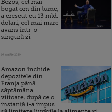
Bezos, cel mai
bogat om din lume,
a crescut cu 13 mld.
dolari, cel mai mare
avans într-o
singură zi
16 aprilie 2020
Amazon închide
depozitele din
Franţa până
săptămâna
viitoare, după ce o
instanță i-a impus
să limiteze livrările la alimente şi