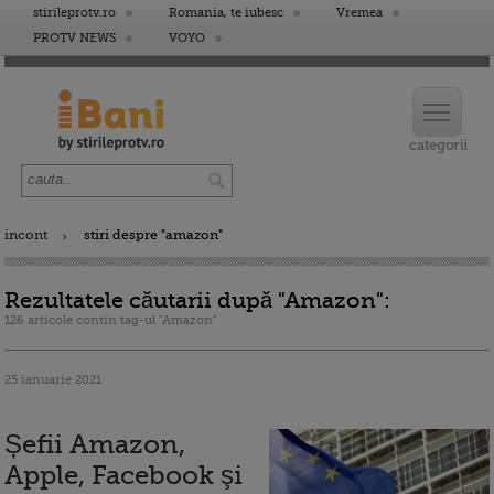
stirileprotv.ro
Romania, te iubesc
Vremea
PROTV NEWS
VOYO
incont
stiri despre "amazon"
Rezultatele căutarii după "Amazon":
126 articole contin tag-ul "Amazon"
25 ianuarie 2021
Șefii Amazon,
Apple, Facebook şi