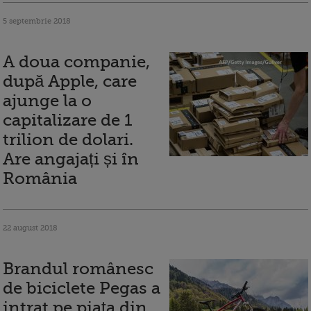
5 septembrie 2018
A doua companie,
după Apple, care
ajunge la o
capitalizare de 1
trilion de dolari.
Are angajați și în
România
22 august 2018
Brandul românesc
de biciclete Pegas a
intrat pe piața din