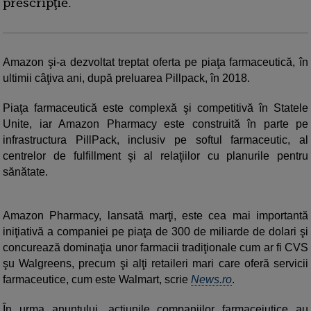
prescripţie.
Amazon şi-a dezvoltat treptat oferta pe piaţa farmaceutică, în
ultimii câţiva ani, după preluarea Pillpack, în 2018.
Piaţa farmaceutică este complexă şi competitivă în Statele
Unite, iar Amazon Pharmacy este construită în parte pe
infrastructura PillPack, inclusiv pe softul farmaceutic, al
centrelor de fulfillment şi al relaţiilor cu planurile pentru
sănătate.
Amazon Pharmacy, lansată marţi, este cea mai importantă
iniţiativă a companiei pe piaţa de 300 de miliarde de dolari şi
concurează dominaţia unor farmacii tradiţionale cum ar fi CVS
şu Walgreens, precum şi alţi retaileri mari care oferă servicii
farmaceutice, cum este Walmart, scrie
News.ro
.
În urma anunţului, acţiunile companiilor farmacejutice au