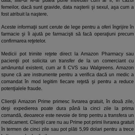
dată, site-ul le-ar putea pune întrebări cum ar fi, în cazul
femeilor, dacă sunt gravide, data naşterii şi sexul, aşa cum a
fost atribuit la naştere.
Aceste informaţii sunt cerute de lege pentru a oferi îngrijire în
farmacie şi îi ajută pe farmacişti să facă operaţiuni precum
confirmarea reţetelor.
Medicii pot trimite reţete direct la Amazon Pharmacy sau
pacienţii pot solicita un transfer de la un comerciant cu
amănuntul existent, cum ar fi CVS sau Walgreens. Amazon
spune că are instrumente pentru a verifica dacă un medic a
comandat în mod legitim fiecare reţetă şi pentru a reduce
potenţialele fraude.
Clienţii Amazon Prime primesc livrarea gratuit, în două zile,
deşi expedierea poate dura până la cinci zile la prima
comandă, deoarece este nevoie de timp pentru a transfera un
medicament. Clienţii care nu au Prime pot primi livrarea gratuit
în termen de cinci zile sau pot plăti 5,99 dolari pentru a trece