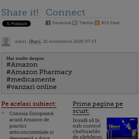
Share it!
Connect
Facebook
Twitter
RSS Feed
autor:
iBani
, 21 noiembrie 2020 07:13
Mai multe despre:
#Amazon
#Amazon Pharmacy
#medicamente
#vanzari online
Pe acelasi subiect:
Prima pagina pe
scurt:
Comisia Europeană
acuză Amazon de
Invață să ții
practici
sub control
cheltuielile
anticoncurențiale și
de sărbători.
demarează a doua