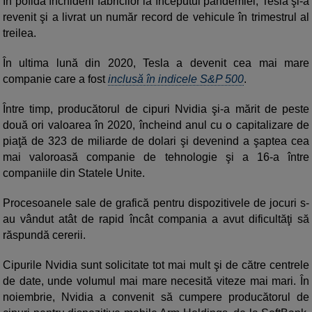
În pofida închiderii fabricilor la începutul pandemiei, Tesla şi-a
revenit şi a livrat un număr record de vehicule în trimestrul al
treilea.
În ultima lună din 2020, Tesla a devenit cea mai mare
companie care a fost
inclusă în indicele S&P 500
.
Între timp, producătorul de cipuri Nvidia şi-a mărit de peste
două ori valoarea în 2020, încheind anul cu o capitalizare de
piaţă de 323 de miliarde de dolari şi devenind a şaptea cea
mai valoroasă companie de tehnologie şi a 16-a între
companiile din Statele Unite.
Procesoanele sale de grafică pentru dispozitivele de jocuri s-
au vândut atât de rapid încât compania a avut dificultăţi să
răspundă cererii.
Cipurile Nvidia sunt solicitate tot mai mult şi de către centrele
de date, unde volumul mai mare necesită viteze mai mari. În
noiembrie, Nvidia a convenit să cumpere producătorul de