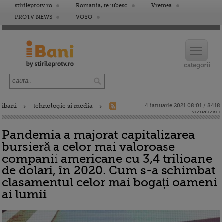
stirileprotv.ro
Romania, te iubesc
Vremea
PROTV NEWS
VOYO
ibani
tehnologie si media
4 ianuarie 2021 08:01 / 8418
vizualizari
Pandemia a majorat capitalizarea
bursieră a celor mai valoroase
companii americane cu 3,4 trilioane
de dolari, în 2020. Cum s-a schimbat
clasamentul celor mai bogați oameni
ai lumii