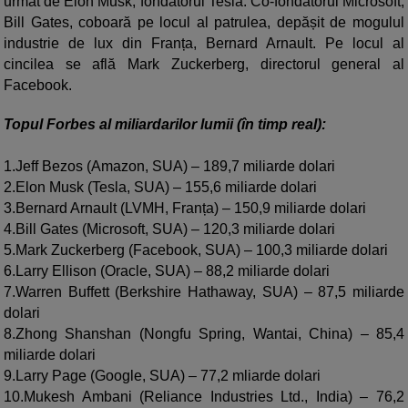
urmat de Elon Musk, fondatorul Tesla. Co-fondatorul Microsoft,
Bill Gates, coboară pe locul al patrulea, depășit de mogulul
industrie de lux din Franța,
Bernard Arnault
. Pe locul al
cincilea se află Mark Zuckerberg, directorul general al
Facebook.
Topul Forbes al miliardarilor lumii (în timp real):
1.Jeff Bezos (Amazon, SUA) – 189,7 miliarde dolari
2.Elon Musk (Tesla, SUA) – 155,6 miliarde dolari
3.Bernard Arnault (LVMH, Franța) – 150,9 miliarde dolari
4.Bill Gates (Microsoft, SUA) – 120,3 miliarde dolari
5.Mark Zuckerberg (Facebook, SUA) – 100,3 miliarde dolari
6.Larry Ellison (Oracle, SUA) – 88,2 miliarde dolari
7.Warren Buffett (Berkshire Hathaway, SUA) – 87,5 miliarde
dolari
8.Zhong Shanshan (Nongfu Spring, Wantai, China) – 85,4
miliarde dolari
9.Larry Page (Google, SUA) – 77,2 mliarde dolari
10.Mukesh Ambani (Reliance Industries Ltd., India) – 76,2