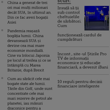
scurt:
China a generat de trei
ori mai mulți milionari
Invață să ții
decât SUA, în ultimul an.
sub control
cheltuielile
Din ce fac averi bogații
de sărbători.
Asiei
Cum
Pandemia reașază
funcționează cardul de
bogăția lumii. China
cumpărături
devansează SUA și
devine cea mai mare
economie mondială.
Incont , site-ul Știrile Pro
Cine va înlocui Japonia
TV de informații
pe locul al treilea și ce se
economice și educație
întâmplă cu Marea
financiară, a devenit iBani
Britanie, după Brexit
Cum au sărăcit cele mai
10 reguli pentru decizii
bogate state ale lumii.
financiare inteligente
Țările din Golf, unde sunt
concentrate cele mai
mari rezerve de petrol ale
planetei, iau măsuri
draconice pentru a