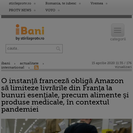
stirileprotv.ro
Romania, te iubesc
Vremea
PROTV NEWS
VOYO
ibani
actualitate
15 aprilie 2020 11:35 / 176
vizualizari
international
O instanţă franceză obligă Amazon
să limiteze livrările din Franţa la
bunuri esenţiale, precum alimente şi
produse medicale, în contextul
pandemiei