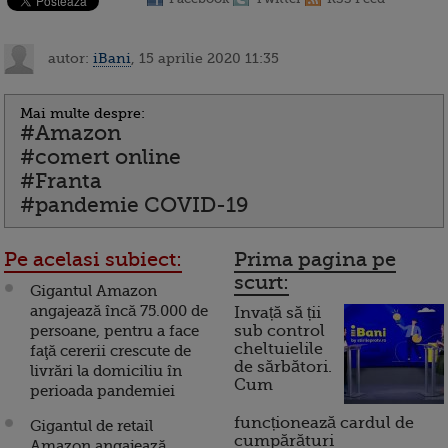
autor:
iBani
, 15 aprilie 2020 11:35
Mai multe despre:
#Amazon
#comert online
#Franta
#pandemie COVID-19
Pe acelasi subiect:
Prima pagina pe
scurt:
Gigantul Amazon
angajează încă 75.000 de
Invață să ții
persoane, pentru a face
sub control
cheltuielile
faţă cererii crescute de
de sărbători.
livrări la domiciliu în
Cum
perioada pandemiei
funcționează cardul de
Gigantul de retail
cumpărături
Amazon angajează