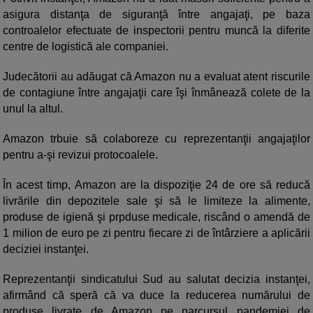
asigura distanţa de siguranţă între angajaţi, pe baza
controalelor efectuate de inspectorii pentru muncă la diferite
centre de logistică ale companiei.
Judecătorii au adăugat că Amazon nu a evaluat atent riscurile
de contagiune între angajaţii care îşi înmânează colete de la
unul la altul.
Amazon trbuie să colaboreze cu reprezentanţii angajaţilor
pentru a-şi revizui protocoalele.
În acest timp, Amazon are la dispoziţie 24 de ore să reducă
livrările din depozitele sale şi să le limiteze la alimente,
produse de igienă şi prpduse medicale, riscând o amendă de
1 milion de euro pe zi pentru fiecare zi de întârziere a aplicării
deciziei instanţei.
Reprezentanţii sindicatului Sud au salutat decizia instanţei,
afirmând că speră că va duce la reducerea numărului de
produse livrate de Amazon pe parcursul pandemiei de