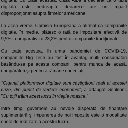
digitală. Cu toate acestea, Casa Albă a declarat că o taxă
digitală este nedreaptă, deoarece are un impact
disproporţionat asupra firmelor americane
La acea vreme, Comisia Europeană a afirmat că companiile
digitale, în medie, plătesc o rată de impozitare efectivă de
9,5% - comparativ cu 23,2% pentru companiile tradiţionale.
Cu toate acestea, în urma pandemiei de COVID-19,
companiile Big Tech au fost în avantaj, mulţi consumatori
bazându-se pe aceste companii pentru munca de acasă,
cumpărături şi pentru a rămâne conectaţi.
"Giganţii platformelor digitale sunt câştigătorii reali ai acestei
crize, din punct de vedere economic"
, a adăugat Gentiloni.
”
Cu toţii trăim acest lucru în vieţile noastre.”
Între timp, guvernele au nevoie disperată de finanţare
suplimentară şi impunerea de noi impozite este o modalitate
cheie de realizare a acestui lucru.