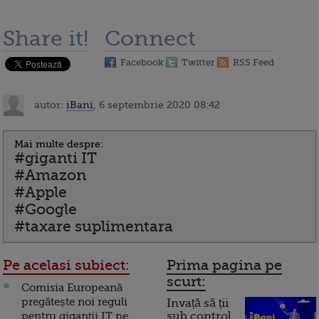
Share it!
Connect
Facebook
Twitter
RSS Feed
autor:
iBani
, 6 septembrie 2020 08:42
Mai multe despre:
#giganti IT
#Amazon
#Apple
#Google
#taxare suplimentara
Pe acelasi subiect:
Prima pagina pe
scurt:
Comisia Europeană
pregătește noi reguli
Invață să ții
pentru giganții IT pe
sub control