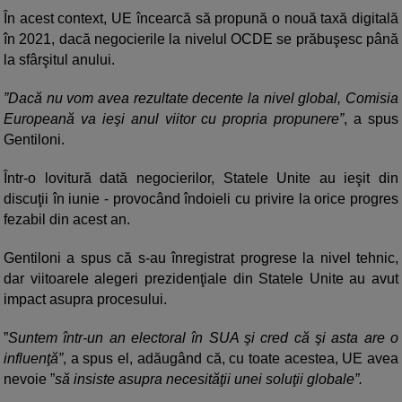
În acest context, UE încearcă să propună o nouă taxă digitală
în 2021, dacă negocierile la nivelul OCDE se prăbuşesc până
la sfârşitul anului.
”Dacă nu vom avea rezultate decente la nivel global, Comisia
Europeană va ieşi anul viitor cu propria propunere”
, a spus
Gentiloni.
Într-o lovitură dată negocierilor, Statele Unite au ieşit din
discuţii în iunie - provocând îndoieli cu privire la orice progres
fezabil din acest an.
Gentiloni a spus că s-au înregistrat progrese la nivel tehnic,
dar viitoarele alegeri prezidenţiale din Statele Unite au avut
impact asupra procesului.
”
Suntem într-un an electoral în SUA şi cred că şi asta are o
influenţă”
, a spus el, adăugând că, cu toate acestea, UE avea
nevoie ”
să insiste asupra necesităţii unei soluţii globale”.