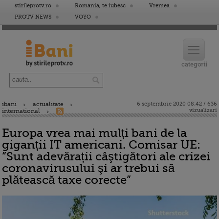
stirileprotv.ro
Romania, te iubesc
Vremea
PROTV NEWS
VOYO
ibani
actualitate
6 septembrie 2020 08:42 / 636
vizualizari
international
Europa vrea mai mulți bani de la
giganții IT americani. Comisar UE:
”Sunt adevărații câştigători ale crizei
coronavirusului şi ar trebui să
plătească taxe corecte”