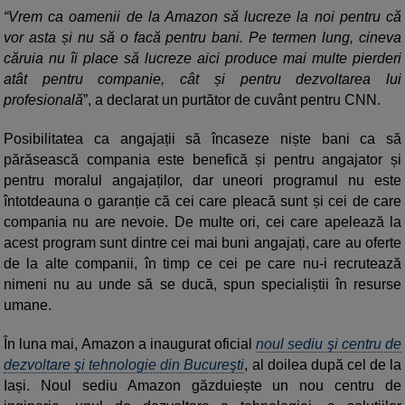
“Vrem ca oamenii de la Amazon să lucreze la noi pentru că
vor asta și nu să o facă pentru bani. Pe termen lung, cineva
căruia nu îi place să lucreze aici produce mai multe pierderi
atât pentru companie, cât și pentru dezvoltarea lui
profesională
”, a declarat un purtător de cuvânt pentru CNN.
Posibilitatea ca angajații să încaseze niște bani ca să
părăsească compania este benefică și pentru angajator și
pentru moralul angajaților, dar uneori programul nu este
întotdeauna o garanție că cei care pleacă sunt și cei de care
compania nu are nevoie. De multe ori, cei care apelează la
acest program sunt dintre cei mai buni angajați, care au oferte
de la alte companii, în timp ce cei pe care nu-i recrutează
nimeni nu au unde să se ducă, spun specialiștii în resurse
umane.
În luna mai, Amazon a inaugurat oficial
noul sediu şi centru de
dezvoltare şi tehnologie din Bucureşti
, al doilea după cel de la
Iași. Noul sediu Amazon găzduiește un nou centru de