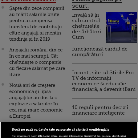
scurt:
Şapte din zece companii
au mărit salariile brute
Invață să ții
pentru a compensa
sub control
cheltuielile
transferul de contribuţii
de sărbători.
către angajați și mențin
Cum
tendința și în 2019
funcționează cardul de
Angajații români, din ce
cumpărături
în ce mai scumpi. Cât
cheltuiește o companie
cu fiecare salariat pe care
Incont , site-ul Știrile Pro
îl are
TV de informații
economice și educație
Nouă ani de creștere
financiară, a devenit iBani
economică și lipsa
angajaților au dus la o
explozie a salariilor în
10 reguli pentru decizii
cea mai mare economie
financiare inteligente
a Europei
FT: Vodafone concediază
Nouă ne pasă ca datele tale personale să rămână confidențiale
1.700 de angajaţi, inclusiv
Noi și partenerii noștri
201
stocăm și/sau accesăm informații pe dispozitivul dvs., precum identificatorii