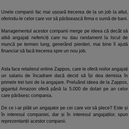
Unele companii fac mai ușoară trecerea de la un job la altul,
oferindu-le celor care vor să părăsească firma o sumă de bani.
Managementul acestor companii merge pe ideea că decât să
aibă angajați nefericiți care nu dau randament la locul de
muncă pe termen lung, generând pierderi, mai bine îi ajută
financiar să facă trecerea spre un nou job.
Asta face retailerul online Zappos, care le oferă noilor angajați
un salariu de încadrare dacă decid să își dea demisia în
primele trei luni de la angajare. Preluând ideea de la Zappos,
gigantul Amazon oferă până la 5.000 de dolari pe an celor
care părăsesc compania.
De ce i-ar plăti un angajator pe cei care vor să plece? Este și
în interesul companiei, dar și în interesul angajaților, spun
reprezentanții acestor companii.