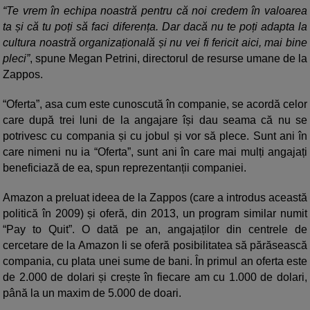
“Te vrem în echipa noastră pentru că noi credem în valoarea
ta și că tu poți să faci diferența. Dar dacă nu te poți adapta la
cultura noastră organizațională și nu vei fi fericit aici, mai bine
pleci”
, spune Megan Petrini, directorul de resurse umane de la
Zappos.
“Oferta”, asa cum este cunoscută în companie, se acordă celor
care după trei luni de la angajare își dau seama că nu se
potrivesc cu compania și cu jobul și vor să plece. Sunt ani în
care nimeni nu ia “Oferta”, sunt ani în care mai mulți angajați
beneficiază de ea, spun reprezentanții companiei.
Amazon a preluat ideea de la Zappos (care a introdus această
politică în 2009) și oferă, din 2013, un program similar numit
“Pay to Quit”. O dată pe an, angajaților din centrele de
cercetare de la Amazon li se oferă posibilitatea să părăsească
compania, cu plata unei sume de bani. În primul an oferta este
de 2.000 de dolari și crește în fiecare am cu 1.000 de dolari,
până la un maxim de 5.000 de doari.