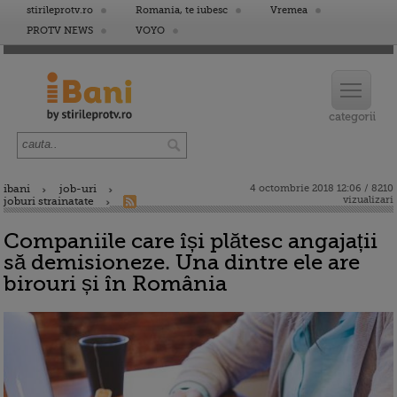
stirileprotv.ro
Romania, te iubesc
Vremea
PROTV NEWS
VOYO
ibani
job-uri
4 octombrie 2018 12:06 / 8210
vizualizari
joburi strainatate
Companiile care își plătesc angajații
să demisioneze. Una dintre ele are
birouri și în România