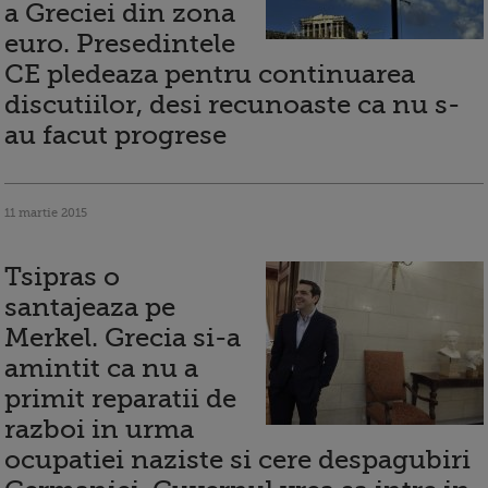
a Greciei din zona
euro. Presedintele
CE pledeaza pentru continuarea
discutiilor, desi recunoaste ca nu s-
au facut progrese
11 martie 2015
Tsipras o
santajeaza pe
Merkel. Grecia si-a
amintit ca nu a
primit reparatii de
razboi in urma
ocupatiei naziste si cere despagubiri