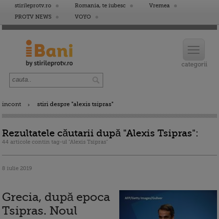
stirileprotv.ro
Romania, te iubesc
Vremea
PROTV NEWS
VOYO
incont
stiri despre "alexis tsipras"
Rezultatele căutarii după "Alexis Tsipras":
44 articole contin tag-ul "Alexis Tsipras"
8 iulie 2019
Grecia, după epoca
Tsipras. Noul