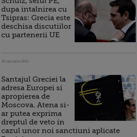
Schulz, seful PE,
dupa intalnirea cu
Tsipras: Grecia este
deschisa discutiilor
cu partenerii UE
29 ianuarie 2015
Santajul Greciei la
adresa Europei si
apropierea de
Moscova. Atena si-
ar putea exprima
dreptul de veto in
cazul unor noi sanctiuni aplicate