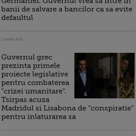
Germaniei. Guvernul vrea sa intre in
banii de salvare a bancilor ca sa evite
defaultul
1 martie 2015
Guvernul grec
prezinta primele
proiecte legislative
pentru combaterea
"crizei umanitare".
Tsirpas acuza
Madridul si Lisabona de “conspiratie”
pentru inlaturarea sa