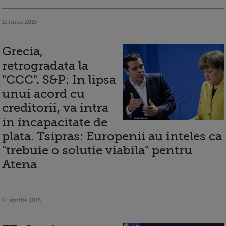
11 iunie 2015
Grecia,
retrogradata la
"CCC". S&P: In lipsa
unui acord cu
creditorii, va intra
in incapacitate de
plata. Tsipras: Europenii au inteles ca
"trebuie o solutie viabila" pentru
Atena
14 aprilie 2015