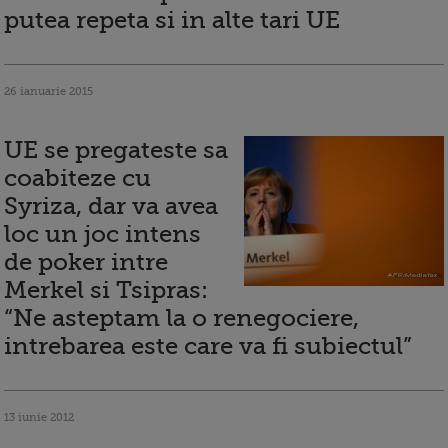
putea repeta si in alte tari UE
26 ianuarie 2015
UE se pregateste sa
coabiteze cu
Syriza, dar va avea
loc un joc intens
de poker intre
Merkel si Tsipras:
“Ne asteptam la o renegociere,
intrebarea este care va fi subiectul”
13 iunie 2012