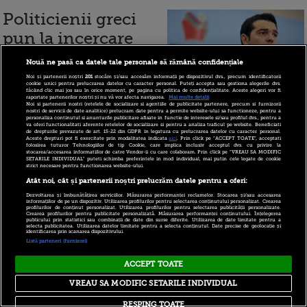
Politicienii greci
pun la incercare
rabdarea
Nouă ne pasă ca datele tale personale să rămână confidențiale
Europei. Liderul de
Noi și partenerii noștri
201
stocăm și/sau accesăm informații pe dispozitivul dvs., precum identificatorii
cookie unici pentru prelucrarea datelor cu caracter personal. Puteți accepta sau gestiona alegerile dvs.
stanga promite ca
făcând clic mai jos sau în orice moment, pe pagina cu politica de confidențialitate. Aceste alegeri vor fi
raportate partenerilor noștri și nu vă vor afecta navigarea.
Mai multe detalii
Noi si partenerii nostri (retelele de socializare si agentiile de publicitate partenere, precum si furnizorii
va renunta la
nostri de servicii de date analitice) prelucram date pentru a permite website-ului sa functioneze, pentru a
personaliza continutul si anunturile publicitare afisate in functie de interesele si/sau profilul dvs., pentru a
va oferi functionalitati aferente retelelor de socializare si pentru a analiza traficul pe website. Beneficiati
austeritate daca va castiga alegerile
de drepturile prevazute de art. 15-22 din GDPR in legatura cu prelucrarea datelor cu caracter personal.
Aceste drepturi pot fi exercitate prin modalitatea indicata
aici
. Prin click pe “ACCEPT TOATE”, acceptati
folosirea tuturor Tehnologiilor de tip Cookie, care implica inclusiv acceptul dvs. cu privire la
stocarea/accesarea informatiilor de catre Vendor-ii cu care colaboram. Prin click pe “VREAU SA MODIFIC
SETARILE INDIVIDUAL” puteti schimba preferintele in mod individual, mai putin cele legate de cookie
strict necesare pentru functionarea website-ului.
Atât noi, cât și partenerii noștri prelucrăm datele pentru a oferi:
19 mai 2012
Dezvoltarea și îmbunătățirea serviciilor. Măsurarea performanței reclamelor. Stocarea și/sau accesarea
informațiilor de pe un dispozitiv. Utilizarea profilurilor pentru selectarea conținutului personalizat. Crearea
profilurilor de conținut personalizat. Utilizarea profilurilor pentru selectarea publicității personalizate.
Crearea profilurilor pentru publicitate personalizată. Măsurarea performanței conținutului. Înțelegerea
Are 37 de ani si este
publicului prin statistici sau combinații de date din surse diferite. Utilizarea de date limitate pentru a
selecta publicitatea. Utilizarea datelor limitate pentru a selecta conținutul. Date precise de geolocație și
identificarea prin scanarea dispozitivului.
omul care va dicta
Listă parteneri (furnizori)
soarta euro. "Marea
ACCEPT TOATE
Britanie nu-si va
VREAU SA MODIFIC SETARILE INDIVIDUAL
reveni niciodata,
RESPING TOATE