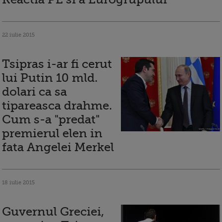
22 iulie 2015
Tsipras i-ar fi cerut
lui Putin 10 mld.
dolari ca sa
tipareasca drahme.
Cum s-a "predat"
premierul elen in
fata Angelei Merkel
18 iulie 2015
Guvernul Greciei,