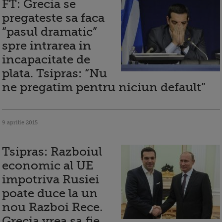
FT: Grecia se
pregateste sa faca
“pasul dramatic”
spre intrarea in
incapacitate de
plata. Tsipras: “Nu
ne pregatim pentru niciun default”
9 aprilie 2015
Tsipras: Razboiul
economic al UE
impotriva Rusiei
poate duce la un
nou Razboi Rece.
Grecia vrea sa fie