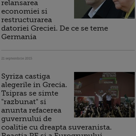
relansarea
economiei si
restructurarea
datoriei Greciei. De ce se teme
Germania
21 septembrie 2015
Syriza castiga
alegerile in Grecia.
Tsipras se simte
"razbunat" si
anunta refacerea
guvernului de
coalitie cu dreapta suveranista.
Reactia PE si a Eurogrupului