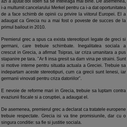
azi a ajutat doi lideri sa se inteleaga mai bine. De asemenea,
i-a multumit cancelarului Merkel pentru ca i-a dat oportunitatea
de a face schimb de opinii cu privire la viitorul Europei. El a
adaugat ca Grecia nu a mai fost o poveste de succes de la
primul bailout in 2010.
Premierul grec a spus ca exista stereotipuri legate de greci si
germani, care trebuie schimbate. Inegalitatea sociala a
crescut in Grecia, a afirmat Tsipras, iar criza umanitara a pus
stapanire pe tara. "Ar fi insa gresit sa dam vina pe straini. Sunt
si motive interne pentru situatia actuala a Greciei. Trebuie sa
indepartam aceste stereotipuri, cum ca grecii sunt lenesi, iar
germanii vinovati pentru criza datoriilor".
E nevoie de reforme mari in Grecia, trebuie sa luptam contra
evaziunii fiscale si a coruptiei, a adaugat el.
De asemenea, premierul grec a declarat ca tratatele europene
trebuie respectate. Grecia isi va tine promisiunile, dar cu o
singura conditie: sa fie si justitie sociala.