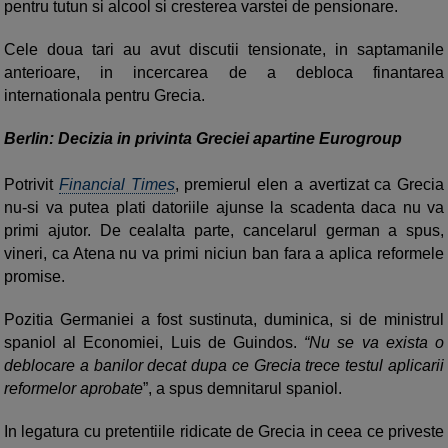
pentru tutun si alcool si cresterea varstei de pensionare.
Cele doua tari au avut discutii tensionate, in saptamanile
anterioare, in incercarea de a debloca finantarea
internationala pentru Grecia.
Berlin: Decizia in privinta Greciei apartine Eurogroup
Potrivit
Financial Times
, premierul elen a avertizat ca Grecia
nu-si va putea plati datoriile ajunse la scadenta daca nu va
primi ajutor. De cealalta parte, cancelarul german a spus,
vineri, ca Atena nu va primi niciun ban fara a aplica reformele
promise.
Pozitia Germaniei a fost sustinuta, duminica, si de ministrul
spaniol al Economiei, Luis de Guindos.
“Nu se va exista o
deblocare a banilor decat dupa ce Grecia trece testul aplicarii
reformelor aprobate
”, a spus demnitarul spaniol.
In legatura cu pretentiile ridicate de Grecia in ceea ce priveste