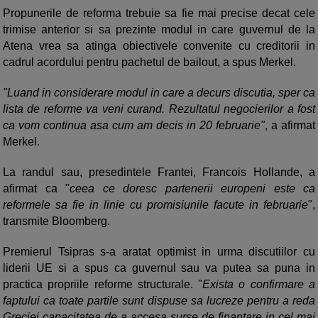
Propunerile de reforma trebuie sa fie mai precise decat cele
trimise anterior si sa prezinte modul in care guvernul de la
Atena vrea sa atinga obiectivele convenite cu creditorii in
cadrul acordului pentru pachetul de bailout, a spus Merkel.
"Luand in considerare modul in care a decurs discutia, sper ca
lista de reforme va veni curand. Rezultatul negocierilor a fost
ca vom continua asa cum am decis in 20 februarie"
, a afirmat
Merkel.
La randul sau, presedintele Frantei, Francois Hollande, a
afirmat ca "
ceea ce doresc partenerii europeni este ca
reformele sa fie in linie cu promisiunile facute in februarie
",
transmite Bloomberg.
Premierul Tsipras s-a aratat optimist in urma discutiilor cu
liderii UE si a spus ca guvernul sau va putea sa puna in
practica propriile reforme structurale. "
Exista o confirmare a
faptului ca toate partile sunt dispuse sa lucreze pentru a reda
Greciei capacitatea de a accesa surse de finantare in cel mai