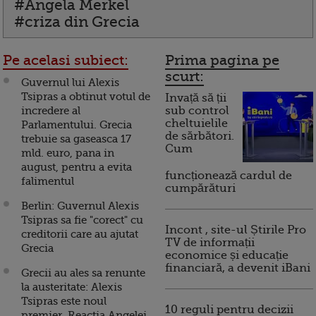
#Angela Merkel
#criza din Grecia
Pe acelasi subiect:
Prima pagina pe
scurt:
Guvernul lui Alexis
Tsipras a obtinut votul de
Invață să ții
incredere al
sub control
cheltuielile
Parlamentului. Grecia
de sărbători.
trebuie sa gaseasca 17
Cum
mld. euro, pana in
august, pentru a evita
funcționează cardul de
falimentul
cumpărături
Berlin: Guvernul Alexis
Tsipras sa fie "corect" cu
Incont , site-ul Știrile Pro
creditorii care au ajutat
TV de informații
Grecia
economice și educație
financiară, a devenit iBani
Grecii au ales sa renunte
la austeritate: Alexis
Tsipras este noul
10 reguli pentru decizii
premier. Reactia Angelei