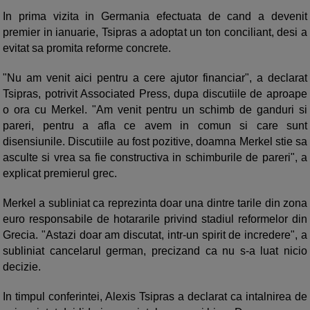
In prima vizita in Germania efectuata de cand a devenit
premier in ianuarie, Tsipras a adoptat un ton conciliant, desi a
evitat sa promita reforme concrete.
"Nu am venit aici pentru a cere ajutor financiar", a declarat
Tsipras, potrivit Associated Press, dupa discutiile de aproape
o ora cu Merkel. "Am venit pentru un schimb de ganduri si
pareri, pentru a afla ce avem in comun si care sunt
disensiunile. Discutiile au fost pozitive, doamna Merkel stie sa
asculte si vrea sa fie constructiva in schimburile de pareri", a
explicat premierul grec.
Merkel a subliniat ca reprezinta doar una dintre tarile din zona
euro responsabile de hotararile privind stadiul reformelor din
Grecia. "Astazi doar am discutat, intr-un spirit de incredere", a
subliniat cancelarul german, precizand ca nu s-a luat nicio
decizie.
In timpul conferintei, Alexis Tsipras a declarat ca intalnirea de