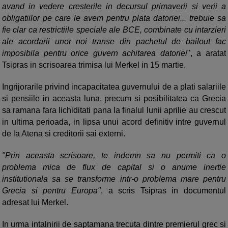
avand in vedere cresterile in decursul primaverii si verii a
obligatiilor pe care le avem pentru plata datoriei... trebuie sa
fie clar ca restrictiile speciale ale BCE, combinate cu intarzieri
ale acordarii unor noi transe din pachetul de bailout fac
imposibila pentru orice guvern achitarea datoriei
", a aratat
Tsipras in scrisoarea trimisa lui Merkel in 15 martie.
Ingrijorarile privind incapacitatea guvernului de a plati salariile
si pensiile in aceasta luna, precum si posibilitatea ca Grecia
sa ramana fara lichiditati pana la finalul lunii aprilie au crescut
in ultima perioada, in lipsa unui acord definitiv intre guvernul
de la Atena si creditorii sai externi.
"Prin aceasta scrisoare, te indemn sa nu permiti ca o
problema mica de flux de capital si o anume inertie
institutionala sa se transforme intr-o problema mare pentru
Grecia si pentru Europa"
, a scris Tsipras in documentul
adresat lui Merkel.
In urma intalnirii de saptamana trecuta dintre premierul grec si