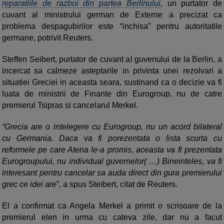
reparatiile de razboi din partea Berlinului
, un purtator de
cuvant al ministrului german de Externe a precizat ca
problema despagubirilor este “inchisa” pentru autoritatile
germane, potrivit Reuters.
Steffen Seibert, purtator de cuvant al guvenului de la Berlin, a
incercat sa calmeze asteptarile in privinta unei rezolvari a
situatiei Greciei in aceasta seara, sustinand ca o decizie va fi
luata de ministrii de Finante din Eurogroup, nu de catre
premierul Tsipras si cancelarul Merkel.
“Grecia are o intelegere cu Eurogroup, nu un acord bilateral
cu Germania. Daca va fi porezentata o lista scurta cu
reformele pe care Atena le-a promis, aceasta va fi prezentata
Eurogroupului, nu individual guvernelor( …) Bineinteles, va fi
interesant pentru cancelar sa auda direct din gura premierului
grec ce idei are
”, a spus Steibert, citat de Reuters.
El a confirmat ca Angela Merkel a primit o scrisoare de la
premierul elen in urma cu cateva zile, dar nu a facut