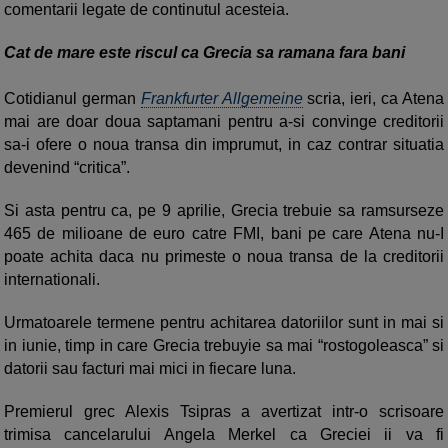
comentarii legate de continutul acesteia.
Cat de mare este riscul ca Grecia sa ramana fara bani
Cotidianul german
Frankfurter Allgemeine
scria, ieri, ca Atena
mai are doar doua saptamani pentru a-si convinge creditorii
sa-i ofere o noua transa din imprumut, in caz contrar situatia
devenind “critica”.
Si asta pentru ca, pe 9 aprilie, Grecia trebuie sa ramsurseze
465 de milioane de euro catre FMI, bani pe care Atena nu-I
poate achita daca nu primeste o noua transa de la creditorii
internationali.
Urmatoarele termene pentru achitarea datoriilor sunt in mai si
in iunie, timp in care Grecia trebuyie sa mai “rostogoleasca” si
datorii sau facturi mai mici in fiecare luna.
Premierul grec Alexis Tsipras a avertizat intr-o scrisoare
trimisa cancelarului Angela Merkel ca Greciei ii va fi