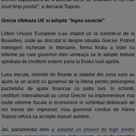
scurt timp posibil"
, a declarat Tsipras.
Grecia sfideaza UE si adopta "legea saraciei"
Liderii Uniunii Europene s-au intalnit joi la summit-ul de la
Bruxelles, unde au discutat si despre situatia Greciei. Potrivit
intelegerii incheiate in februarie, forma finala a listei cu
reforme pe care guvernul elen urmeaza sa le adopte trebuie
aprobata de creditorii externi pana la finalul lunii aprilie.
Luna trecuta, ministrii de finante ai statelor din zona euro au
ajuns la un acord cu guvernul de la Atena pentru prelungirea
pachetului de ajutor financiar cu patru luni. In schimb,
creditorii internationali au cerut Greciei sa implementeze mai
multe reforme fiscale si economice in schimbul deblocarii de
noi transe din imprumut, insa guvernul condus de Alexis
Tsipras refuza sa accepte masuri austere.
Joi, parlamentul elen
a adoptat un proiect de lege pentru