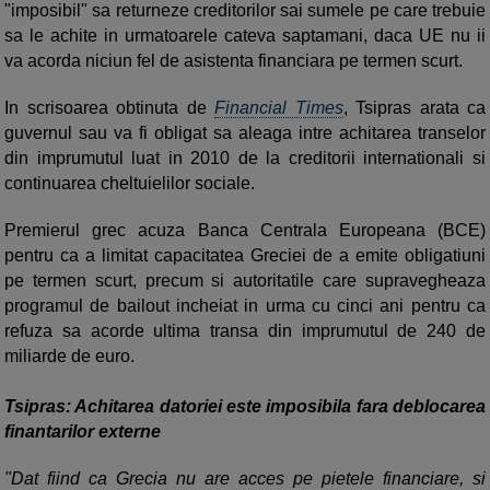
"imposibil" sa returneze creditorilor sai sumele pe care trebuie
sa le achite in urmatoarele cateva saptamani, daca UE nu ii
va acorda niciun fel de asistenta financiara pe termen scurt.
In scrisoarea obtinuta de
Financial Times
, Tsipras arata ca
guvernul sau va fi obligat sa aleaga intre achitarea transelor
din imprumutul luat in 2010 de la creditorii internationali si
continuarea cheltuielilor sociale.
Premierul grec acuza Banca Centrala Europeana (BCE)
pentru ca a limitat capacitatea Greciei de a emite obligatiuni
pe termen scurt, precum si autoritatile care supravegheaza
programul de bailout incheiat in urma cu cinci ani pentru ca
refuza sa acorde ultima transa din imprumutul de 240 de
miliarde de euro.
Tsipras: Achitarea datoriei este imposibila fara deblocarea
finantarilor externe
"Dat fiind ca Grecia nu are acces pe pietele financiare, si