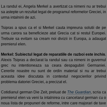
La randul ei, Angela Merkel a avertizat ca nimeni nu ar trebui
sa astepte un rezultat legat de programul reformelor Greciei, in
urma intalnirii de azi.
Tsipras a spus ca el si Merkel cauta impreuna solutii de pe
urma carora sa beneficieze atat Grecia cat si restul Europei.
Trebuie sa evitam sa cream noi divizii in Europa, a adaugat
premierul elen.
Merkel: Subiectul legat de reparatiile de razboi este inchis
.
Alexis Tsipras a declarat la randul sau ca nimeni in guvernul
grec nu intentioneaza sa ceara despagubiri Germaniei.
Cererile noastre nu sunt de ordin material si nu ar trebui
aceasta idee discutata in contextul negocierilor privind
problema datoriei Greciei, a precizat el.
Cotidianul german Die Zeit, preluat de
The Guardian
, scria ca
premierul elen va veni la intalnirea cu cancelarul german cu o
noua lista de propuneri de reforme, intre care majorari de taxe