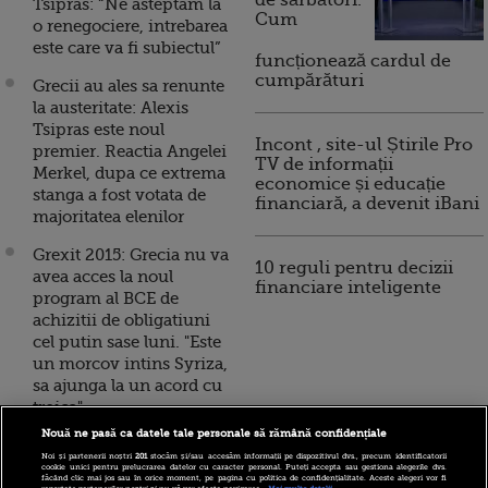
de sărbători.
Tsipras: “Ne asteptam la
Cum
o renegociere, intrebarea
este care va fi subiectul”
funcționează cardul de
cumpărături
Grecii au ales sa renunte
la austeritate: Alexis
Tsipras este noul
Incont , site-ul Știrile Pro
premier. Reactia Angelei
TV de informații
Merkel, dupa ce extrema
economice și educație
stanga a fost votata de
financiară, a devenit iBani
majoritatea elenilor
Grexit 2015: Grecia nu va
10 reguli pentru decizii
avea acces la noul
financiare inteligente
program al BCE de
achizitii de obligatiuni
cel putin sase luni. "Este
un morcov intins Syriza,
sa ajunga la un acord cu
troica"
Nouă ne pasă ca datele tale personale să rămână confidențiale
Grexit 2015: Deceniul
Noi și partenerii noștri
201
stocăm și/sau accesăm informații pe dispozitivul dvs., precum identificatorii
pierdut al Europei. Cat de
cookie unici pentru prelucrarea datelor cu caracter personal. Puteți accepta sau gestiona alegerile dvs.
făcând clic mai jos sau în orice moment, pe pagina cu politica de confidențialitate. Aceste alegeri vor fi