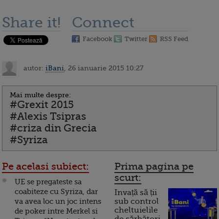
Share it!
Connect
Facebook
Twitter
RSS Feed
autor:
iBani
, 26 ianuarie 2015 10:27
Mai multe despre:
#Grexit 2015
#Alexis Tsipras
#criza din Grecia
#Syriza
Pe acelasi subiect:
Prima pagina pe
scurt:
UE se pregateste sa
coabiteze cu Syriza, dar
Invață să ții
va avea loc un joc intens
sub control
cheltuielile
de poker intre Merkel si