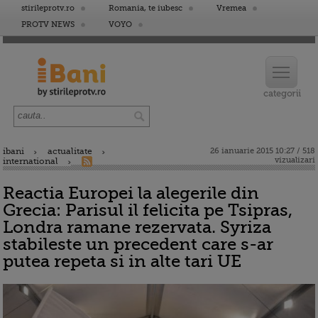
stirileprotv.ro
Romania, te iubesc
Vremea
PROTV NEWS
VOYO
ibani
actualitate
26 ianuarie 2015 10:27 / 518
vizualizari
international
Reactia Europei la alegerile din
Grecia: Parisul il felicita pe Tsipras,
Londra ramane rezervata. Syriza
stabileste un precedent care s-ar
putea repeta si in alte tari UE