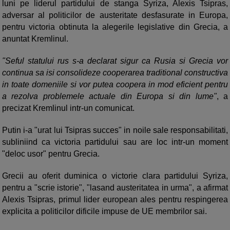
luni pe liderul partidului de stanga Syriza, Alexis Tsipras,
adversar al politicilor de austeritate desfasurate in Europa,
pentru victoria obtinuta la alegerile legislative din Grecia, a
anuntat Kremlinul.
"Seful statului rus s-a declarat sigur ca Rusia si Grecia vor
continua sa isi consolideze cooperarea traditional constructiva
in toate domeniile si vor putea coopera in mod eficient pentru
a rezolva problemele actuale din Europa si din lume"
, a
precizat Kremlinul intr-un comunicat.
Putin i-a "urat lui Tsipras succes" in noile sale responsabilitati,
subliniind ca victoria partidului sau are loc intr-un moment
"deloc usor" pentru Grecia.
Grecii au oferit duminica o victorie clara partidului Syriza,
pentru a "scrie istorie", "lasand austeritatea in urma", a afirmat
Alexis Tsipras, primul lider european ales pentru respingerea
explicita a politicilor dificile impuse de UE membrilor sai.