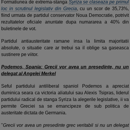
Formatiunea de extrema-stanga
Syriza se claseaza pe primul
loc in scrutinul legislativ din Grecia
, cu un scor de 35,73%,
fiind urmata de partidul conservator Noua Democratie, potrivit
rezultatelor oficiale anuntate dupa numararea a 40% din
buletinele de vot.
Partidul antiausteritate ramane insa la limita majoritatii
absolute, o situatie care ar trebui sa il oblige sa gaseasca
sustinere pe viitor.
Podemos, Spania: Grecii vor avea un presedinte, nu un
delegat al Angelei Merkel
Seful partidului antiliberal spaniol Podemos a apreciat
duminica seara ca victoria aliatului sau Alexis Tsipras, liderul
partidului radical de stanga Syriza la alegerile legislative, ii va
permite Greciei sa se emancipeze de sub politica de
austeritate dictata de Germania.
"
Grecii vor avea un presedinte grec veritabil si nu un delegat