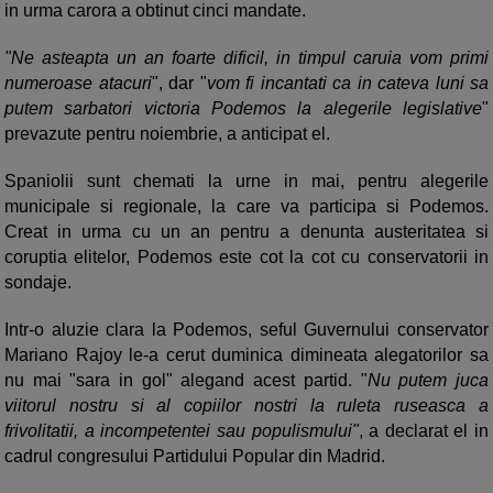
in urma carora a obtinut cinci mandate.
"Ne asteapta un an foarte dificil, in timpul caruia vom primi
numeroase atacuri
", dar "
vom fi incantati ca in cateva luni sa
putem sarbatori victoria Podemos la alegerile legislative
"
prevazute pentru noiembrie, a anticipat el.
Spaniolii sunt chemati la urne in mai, pentru alegerile
municipale si regionale, la care va participa si Podemos.
Creat in urma cu un an pentru a denunta austeritatea si
coruptia elitelor, Podemos este cot la cot cu conservatorii in
sondaje.
Intr-o aluzie clara la Podemos, seful Guvernului conservator
Mariano Rajoy le-a cerut duminica dimineata alegatorilor sa
nu mai "sara in gol" alegand acest partid. "
Nu putem juca
viitorul nostru si al copiilor nostri la ruleta ruseasca a
frivolitatii, a incompetentei sau populismului"
, a declarat el in
cadrul congresului Partidului Popular din Madrid.