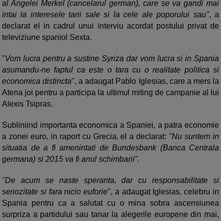
al Angelei Merkel (cancelarul german), care se va gandi mai
intai la interesele tarii sale si la cele ale poporului sau"
, a
declarat el in cadrul unui interviu acordat postului privat de
televiziune spaniol Sexta.
"
Vom lucra pentru a sustine Syriza dar vom lucra si in Spania
asumandu-ne faptul ca este o tara cu o realitate politica si
economica distincta
", a adaugat Pablo Iglesias, care a mers la
Atena joi pentru a participa la ultimul miting de campanie al lui
Alexis Tsipras.
Subliniind importanta economica a Spaniei, a patra economie
a zonei euro, in raport cu Grecia, el a declarat:
"Nu suntem in
situatia de a fi amenintati de Bundesbank (Banca Centrala
germana) si 2015 va fi anul schimbarii".
"De acum se naste speranta, dar cu responsabilitate si
seriozitate si fara nicio euforie
", a adaugat Iglesias, celebru in
Spania pentru ca a salutat cu o mina sobra ascensiunea
surpriza a partidului sau tanar la alegerile europene din mai,