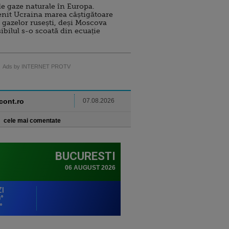
e gaze naturale în Europa.
nit Ucraina marea câștigătoare
 gazelor rusești, deși Moscova
sibilul s-o scoată din ecuație
Ads by INTERNET PROTV
ncont.ro
07.08.2026
cele mai comentate