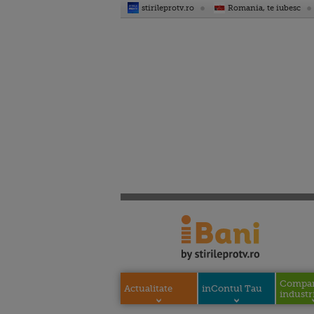
stirileprotv.ro
Romania, te iubesc
Compani
Actualitate
inContul Tau
industri