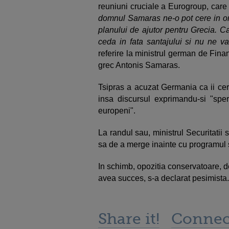
reuniuni cruciale a Eurogroup, care 
domnul Samaras ne-o pot cere in ori
planului de ajutor pentru Grecia. C
ceda in fata santajului si nu ne v
referire la ministrul german de Fina
grec Antonis Samaras.
Tsipras a acuzat Germania ca ii cere 
insa discursul exprimandu-si "sper
europeni".
La randul sau, ministrul Securitatii s
sa de a merge inainte cu programul 
In schimb, opozitia conservatoare, 
avea succes, s-a declarat pesimista.
Share it!
Connec