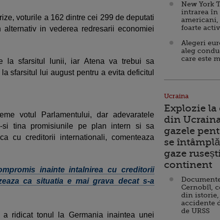
New York T
intrarea în
rize, voturile a 162 dintre cei 299 de deputati
americani,
foarte acti
 alternativ in vederea redresarii economiei
Alegeri eu
aleg condu
care este m
 la sfarsitul lunii, iar Atena va trebui sa
 sfarsitul lui august pentru a evita deficitul
Ucraina
Explozie la
eme votul Parlamentului, dar adevaratele
din Ucraina
si tina promisiunile pe plan intern si sa
gazele pent
a cu creditorii internationali, comenteaza
se întâmplă 
gaze ruseșt
continent
mpromis inainte intalnirea cu creditorii
Documente d
lizeaza ca situatia e mai grava decat s-a
Cernobîl, c
din istorie,
accidente 
de URSS
 a ridicat tonul la Germania inaintea unei