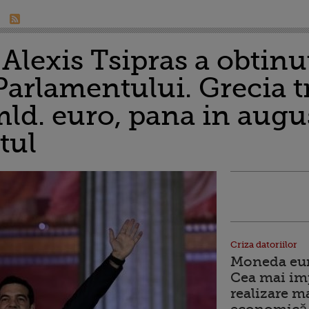
Alexis Tsipras a obtinu
Parlamentului. Grecia t
ld. euro, pana in augus
tul
Criza datoriilor
Moneda euro
Cea mai im
realizare m