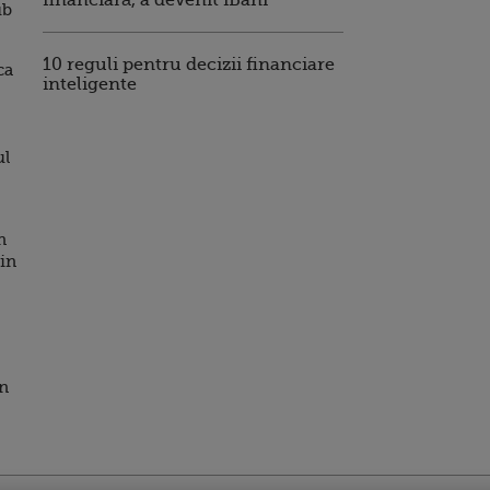
financiară, a devenit iBani
ub
10 reguli pentru decizii financiare
ca
inteligente
ul
n
 in
in