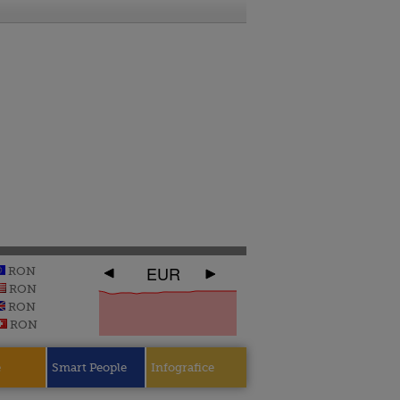
EUR
RON
RON
RON
RON
e
Smart People
Infografice