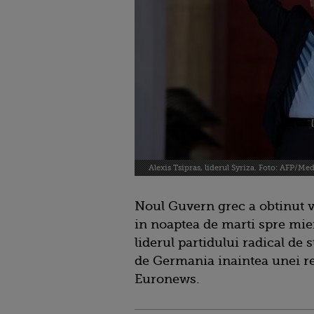
Alexis Tsipras, liderul Syriza. Foto: AFP/Me
Noul Guvern grec a obtinut v
in noaptea de marti spre mier
liderul partidului radical de s
de Germania inaintea unei r
Euronews.