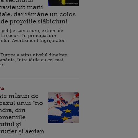
a secolului
raviețuit marii
ale, dar rămâne un colos
de propriile slăbiciuni
repetiție: zona euro, extrem de
 la șocuri, în principal din
iilor. Avertisment îngrijorător
Europa a atins nivelul dinainte
omânia, între țările cu cei mai
eri
na
ște măsuri de
 cazul unui ”no
ndra, din
Domeniile
uitul şi
rutier şi aerian