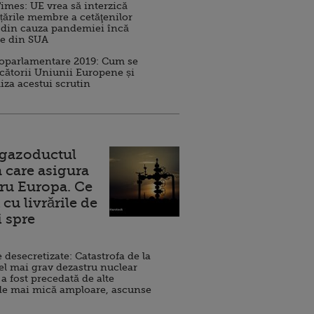
imes: UE vrea să interzică
 țările membre a cetăţenilor
 din cauza pandemiei încă
ve din SUA
roparlamentare 2019: Cum se
cătorii Uniunii Europene și
iza acestui scrutin
 gazoductul
 care asigura
ru Europa. Ce
cu livrările de
i spre
esecretizate: Catastrofa de la
el mai grav dezastru nuclear
 a fost precedată de alte
de mai mică amploare, ascunse