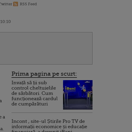
Twitter
RSS Feed
 10:10
Prima pagina pe scurt:
Invață să ții sub
control cheltuielile
de sărbători. Cum
funcționează cardul
a
de cumpărături
e a
Incont , site-ul Știrile Pro TV de
informații economice și educație
a.