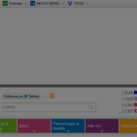
Vremea
PROTV NEWS
VOYO
1 EUR
1 USD
1 GBP
1 CHF
i si
Tehnologie si
Auto
Job-uri
Lifestyl
i
media