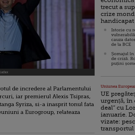
economică 
trecut a sup
crize mondi
handicapat 
Istorie cu 
vulnerabilă
cauza dator
de la BCE
Șomajul în 
de criză. R
puțini șom
diafax
Uniunea Europea
otul de incredere al Parlamentului
UE pregăte
curi, iar premierul Alexis Tsipras,
urgență, în
tanga Syriza, si-a inasprit tonul fata
deal” cu Lo
euniuni a Eurogroup, relateaza
ianuarie. 
vizate: pesc
transportul 