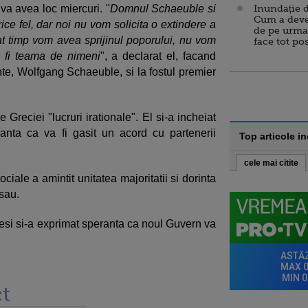
va avea loc miercuri. "
Domnul Schaeuble si
Inundație d
Cum a deve
ce fel, dar noi nu vom solicita o extindere a
de pe urma
at timp vom avea sprijinul poporului, nu vom
face tot po
a fi teama de nimeni
", a declarat el, facand
nte, Wolfgang Schaeuble, si la fostul premier
Greciei "lucruri irationale". El si-a incheiat
anta ca va fi gasit un acord cu partenerii
Top articole i
cele mai citite
ociale a amintit unitatea majoritatii si dorinta
sau.
desi si-a exprimat speranta ca noul Guvern va
t