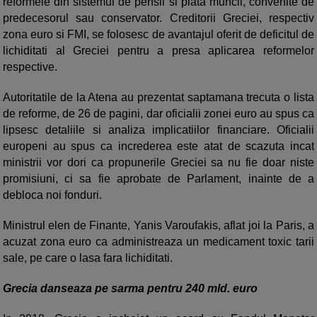
reformele din sistemul de pensii si piata muncii, convenite de
predecesorul sau conservator. Creditorii Greciei, respectiv
zona euro si FMI, se folosesc de avantajul oferit de deficitul de
lichiditati al Greciei pentru a presa aplicarea reformelor
respective.
Autoritatile de la Atena au prezentat saptamana trecuta o lista
de reforme, de 26 de pagini, dar oficialii zonei euro au spus ca
lipsesc detaliile si analiza implicatiilor financiare. Oficialii
europeni au spus ca increderea este atat de scazuta incat
ministrii vor dori ca propunerile Greciei sa nu fie doar niste
promisiuni, ci sa fie aprobate de Parlament, inainte de a
debloca noi fonduri.
Ministrul elen de Finante, Yanis Varoufakis, aflat joi la Paris, a
acuzat zona euro ca administreaza un medicament toxic tarii
sale, pe care o lasa fara lichiditati.
Grecia danseaza pe sarma pentru 240 mld. euro