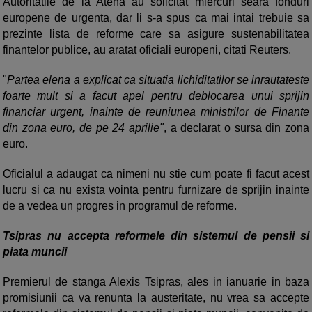
Autoritatile de la Atena au solicitat miercuri seara fonduri
europene de urgenta, dar li s-a spus ca mai intai trebuie sa
prezinte lista de reforme care sa asigure sustenabilitatea
finantelor publice, au aratat oficiali europeni, citati Reuters.
"
Partea elena a explicat ca situatia lichiditatilor se inrautateste
foarte mult si a facut apel pentru deblocarea unui sprijin
financiar urgent, inainte de reuniunea ministrilor de Finante
din zona euro, de pe 24 aprilie"
, a declarat o sursa din zona
euro.
Oficialul a adaugat ca nimeni nu stie cum poate fi facut acest
lucru si ca nu exista vointa pentru furnizare de sprijin inainte
de a vedea un progres in programul de reforme.
Tsipras nu accepta reformele din sistemul de pensii si
piata muncii
Premierul de stanga Alexis Tsipras, ales in ianuarie in baza
promisiunii ca va renunta la austeritate, nu vrea sa accepte