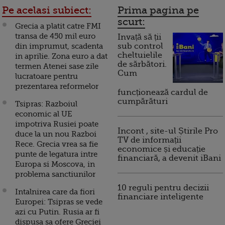
Pe acelasi subiect:
Prima pagina pe
scurt:
Grecia a platit catre FMI
transa de 450 mil euro
Invață să ții
din imprumut, scadenta
sub control
cheltuielile
in aprilie. Zona euro a dat
de sărbători.
termen Atenei sase zile
Cum
lucratoare pentru
prezentarea reformelor
funcționează cardul de
cumpărături
Tsipras: Razboiul
economic al UE
impotriva Rusiei poate
Incont , site-ul Știrile Pro
duce la un nou Razboi
TV de informații
Rece. Grecia vrea sa fie
economice și educație
punte de legatura intre
financiară, a devenit iBani
Europa si Moscova, in
problema sanctiunilor
10 reguli pentru decizii
Intalnirea care da fiori
financiare inteligente
Europei: Tsipras se vede
azi cu Putin. Rusia ar fi
dispusa sa ofere Greciei