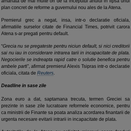
amanata de mai multe ori de la inceputul anului in lipsa unui
plan concret de reforme a guvernului nou ales de la Atena.
Premierul grec a negat, insa, intr-o declaratie oficiala,
afirmatiile surselor citate de Financial Times, potrivit carora
Atena s-ar pregati pentru default.
“
Grecia nu se pregateste pentru niciun default, si nici creditorii
sai nu iau in considerare intrarea tarii in incapacitate de plata.
Negocierile se indreapta rapid catre o solutie benefica pentru
ambele part
i”, afirmat premierul Alexis Tsipras intr-o declaratie
oficiala, citata de
Reuters
.
Deadline in sase zile
Zona euro a dat, saptamana trecuta, termen Greciei sa
prezinte in sase zile lucratoare reformele economice, pentru
ca ministrii de Finante sa poata analiza acordarea finantarii de
urgenta necesare evitarii intrarii in incapacitate de plata.