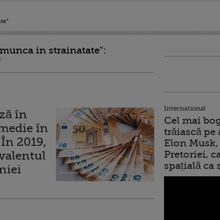
te"
"munca in strainatate":
e"
International
ză în
Cel mai bog
 medie în
trăiască pe 
 În 2019,
Elon Musk, 
valentul
Pretoriei, 
spațială ca
niei