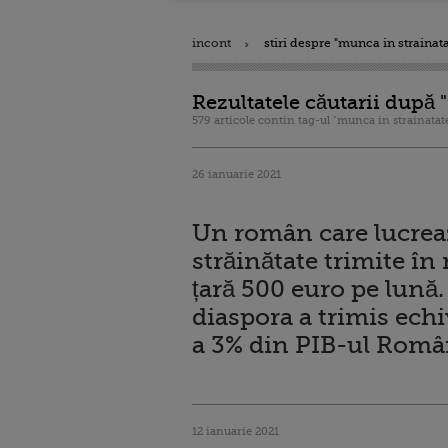
incont
stiri despre "munca in strainata
Rezultatele căutarii după 
579 articole contin tag-ul "munca in strainatat
26 ianuarie 2021
Un român care lucrea
străinătate trimite în
țară 500 euro pe lună.
diaspora a trimis echi
a 3% din PIB-ul Româ
12 ianuarie 2021