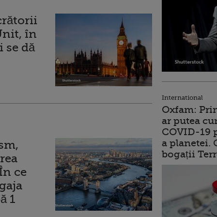
rătorii
nit, în
i se dă
International
Oxfam: Prim
ar putea cu
COVID-19 p
a planetei.
ism,
bogații Ter
rea
În ce
gaja
ă 1