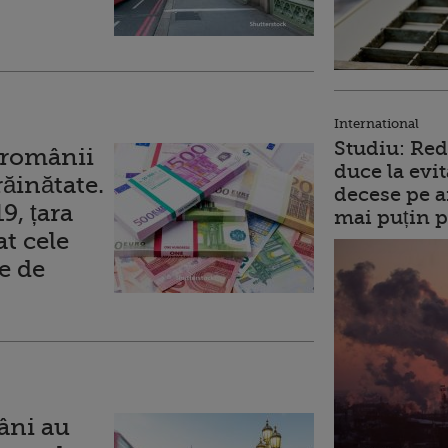
International
Studiu: Red
ă românii
duce la evit
răinătate.
decese pe a
9, țara
mai puțin p
at cele
e de
âni au