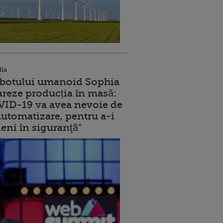
dia
robotului umanoid Sophia
reze producția în masă:
ID-19 va avea nevoie de
utomatizare, pentru a-i
eni în siguranţă"