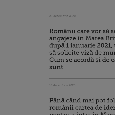
29 decembrie 2020
Românii care vor să s
angajeze în Marea Bri
după 1 ianuarie 2021, 
să solicite viză de mu
Cum se acordă și de câ
sunt
16 decembrie 2020
Până când mai pot fol
românii cartea de ide
pentru a intra în Mar