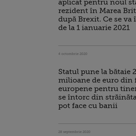
aplicat pentru noul st
rezident în Marea Brit
după Brexit. Ce se va
de la 1 ianuarie 2021
4 octombrie 2020
Statul pune la bătaie 
milioane de euro din 
europene pentru tiner
se întorc din străinăt
pot face cu banii
28 septembrie 2020