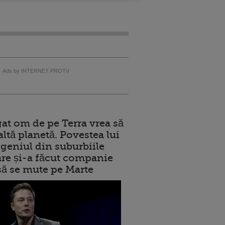
Ads by INTERNET PROTV
at om de pe Terra vrea să
altă planetă. Povestea lui
geniul din suburbiile
care și-a făcut companie
 să se mute pe Marte