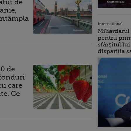
atut de
anie,
 întâmpla
International
Miliardarul
pentru prim
sfârşitul l
dispariția s
20 de
fonduri
ii care
ate. Ce