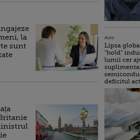
angajeze
meni, la
Auto
rte sunt
Lipsa globa
”hold” indu
tate
lumii cer a
suplimentar
semiconduc
deficitul ac
ața
Britanie
inistrul
ie