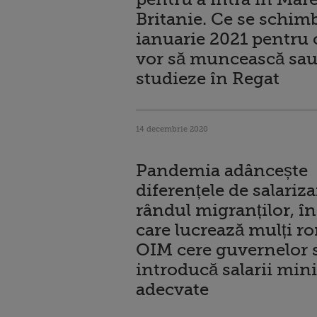
Britanie. Ce se schimb
ianuarie 2021 pentru 
vor să muncească sau
studieze în Regat
14 decembrie 2020
Pandemia adâncește
diferențele de salariza
rândul migranților, în 
care lucrează mulți r
OIM cere guvernelor 
introducă salarii mi
adecvate