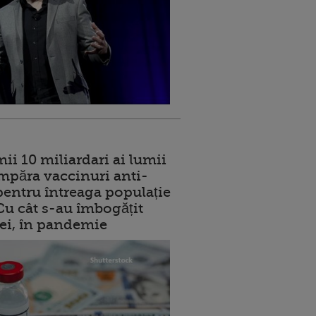
ii 10 miliardari ai lumii
mpăra vaccinuri anti-
entru întreaga populație
 Cu cât s-au îmbogățit
rei, în pandemie