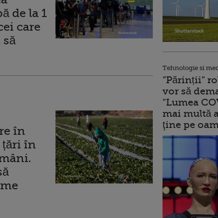
ă de la 1
cei care
 să
Tehnologie si me
”Părinții” 
vor să dema
"Lumea COV
mai multă a
ţine pe oam
re în
țări în
omâni.
să
nime