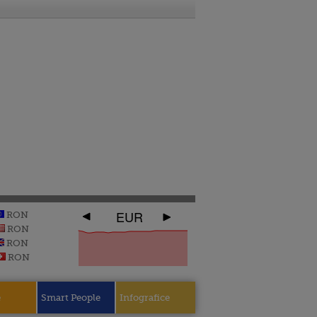
EUR
RON
RON
RON
RON
e
Smart People
Infografice