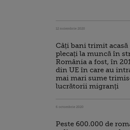
12 noiembrie 2020
Câți bani trimit acas
plecați la muncă în st
România a fost, în 201
din UE în care au intr
mai mari sume trimis
lucrătorii migranți
6 octombrie 2020
Peste 600.000 de rom