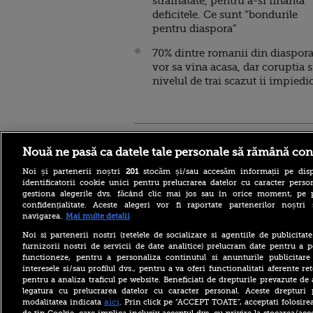
strainatate, pentru a-si finanta
deficitele. Ce sunt “bondurile
pentru diaspora”
70% dintre romanii din diaspor
vor sa vina acasa, dar coruptia s
nivelul de trai scazut ii impied
Stirileprotv.ro
ilike-it.
Nouă ne pasă ca datele tale personale să rămână con
Noi și partenerii noștri
201
stocăm și/sau accesăm informații pe disp
identificatorii cookie unici pentru prelucrarea datelor cu caracter person
gestiona alegerile dvs. făcând clic mai jos sau în orice moment, pe 
confidențialitate. Aceste alegeri vor fi raportate partenerilor noștr
navigarea.
Mai multe detalii
Ca în „Cartea Junglei”: un
urs din Suceava, surprins în
Noi si partenerii nostri (retelele de socializare si agentiile de publicita
timp ce se scarpină de
furnizorii nostri de servicii de date analitice) prelucram date pentru a p
copac, precum adevăratul
functioneze, pentru a personaliza continutul si anunturile publicitare
Baloo
interesele si/sau profilul dvs., pentru a va oferi functionalitati aferente ret
pentru a analiza traficul pe website. Beneficiati de drepturile prevazute de
Spania, măsură neașteptată
la frontiera cu Italia pe
legatura cu prelucrarea datelor cu caracter personal. Aceste drepturi 
fondul crizei migrației din
aici
modalitatea indicata
. Prin click pe “ACCEPT TOATE”, acceptati folosire
Ceuta