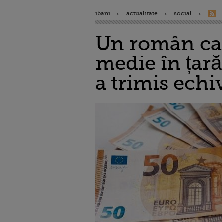
ibani
actualitate
social
Un român care
medie în țară
a trimis ech