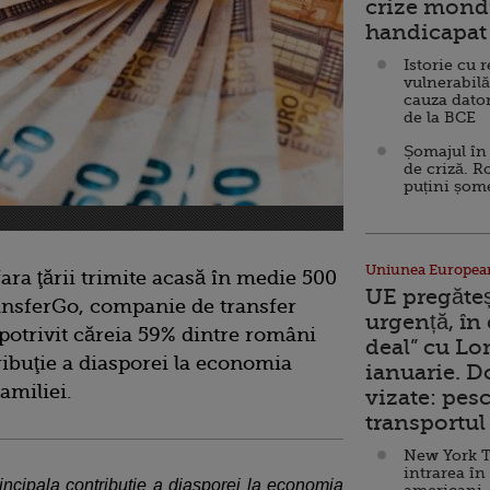
crize mondi
handicapat 
Istorie cu 
vulnerabilă
cauza dator
de la BCE
Șomajul în 
de criză. R
puțini șom
Uniunea Europea
ra ţării trimite acasă în medie 500
UE pregăte
ransferGo, companie de transfer
urgență, în
 potrivit căreia 59% dintre români
deal” cu Lo
ribuţie a diasporei la economia
ianuarie. 
amiliei.
vizate: pesc
transportul 
New York T
intrarea în
ncipala contribuţie a diasporei la economia