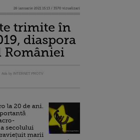
26 ianuarie 2021 15:13 / 3570 vizualizari
e trimite în
019, diaspora
ul României
Ads by INTERNET PROTV
 la 20 de ani.
portantă
acro-
a secolului
raviețuit marii