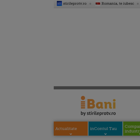
stirileprotv.ro
Romania, te iubesc
Compani
Actualitate
inContul Tau
industri