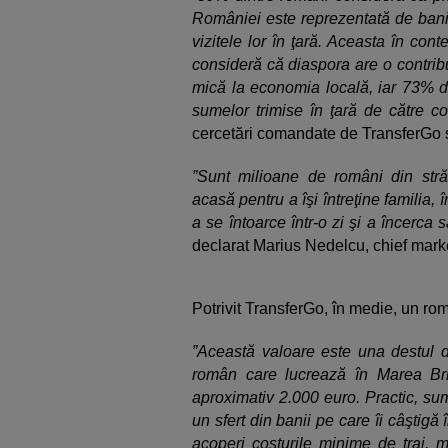
României este reprezentată de banii t
vizitele lor în ţară. Aceasta în con
consideră că diaspora are o contrib
mică la economia locală, iar 73% d
sumelor trimise în ţară de către co
cercetări comandate de TransferGo şi
”Sunt milioane de români din străin
acasă pentru a îşi întreţine familia,
a se întoarce într-o zi şi a încerca s
declarat Marius Nedelcu, chief marke
Potrivit TransferGo, în medie, un ro
”Această valoare este una destul d
român care lucrează în Marea Br
aproximativ 2.000 euro. Practic, sum
un sfert din banii pe care îi câştigă î
acoperi costurile minime de trai, 