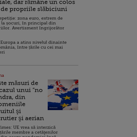
ale, dar rămâne un colos
de propriile slăbiciuni
repetiție: zona euro, extrem de
 la șocuri, în principal din
iilor. Avertisment îngrijorător
Europa a atins nivelul dinainte
omânia, între țările cu cei mai
eri
na
ște măsuri de
 cazul unui ”no
ndra, din
Domeniile
uitul şi
rutier şi aerian
imes: UE vrea să interzică
 țările membre a cetăţenilor