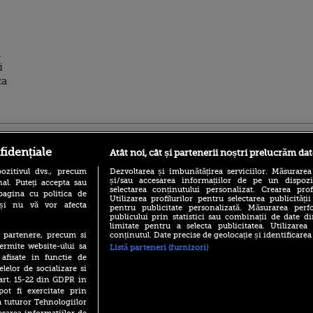
a
i
ica
ro
foodstory.ro
Procinema.ro
fidențiale
Atât noi, cât și partenerii noștri prelucrăm dat
ozitivul dvs., precum
Dezvoltarea și îmbunătățirea serviciilor. Măsurarea
și/sau accesarea informațiilor de pe un dispoziti
al. Puteți accepta sau
selectarea conținutului personalizat. Crearea prof
pagina cu politica de
Utilizarea profilurilor pentru selectarea publicității
i și nu vă vor afecta
pentru publicitate personalizată. Măsurarea perfo
publicului prin statistici sau combinații de date di
limitate pentru a selecta publicitatea. Utilizarea
conținutul. Date precise de geolocație și identificarea
te partenere, precum si
(P) Descoperă Lumea
Nikolaj Coster-Wa
ermite website-ului sa
Listă parteneri (furnizori)
Evenimentelor din România
Urzeala Tronurilor
 afisate in functie de
cu Transilvania Events!
Annabelle Wallis,
elelor de socializare si
lui Sebastian Stan,
(P) Raku, gaming intens și o
 art. 15-22 din GDPR in
prinși într-o curs
pauză binemeritată cu...
pot fi exercitate prin
pizza Guseppe
Emoții intense pe
a tuturor Tehnologiilor
Sebastian Stan! Iub