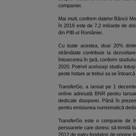
companiei.
Mai mult, conform datelor Băncii Mo
în 2019 este de 7,2 miliarde de do
din PIB-ul României.
Cu toate acestea, doar 20% dintr
străinătate contribuie la dezvoltar
întoarcerea în ţară, conform studiului
2020. Potrivit aceluiaşi studiu totu
peste hotare ar trebui sa se întoarcă 
TransferGo, a lansat pe 1 decembr
online adresată BNR pentru lansa
dedicate diasporei. Până în prezen
pentru emisiunea numismatică dedic
TransferGo este o companie de tra
persoanele care doresc să trimită ban
2012 de patru fondatori de origine li