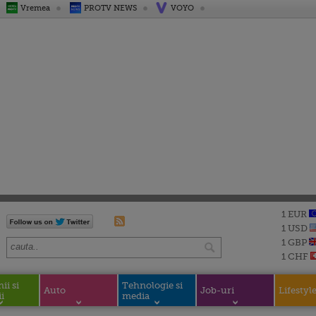
Vremea
PROTV NEWS
VOYO
1 EUR
1 USD
1 GBP
1 CHF
i si
Tehnologie si
Auto
Job-uri
Lifestyl
i
media