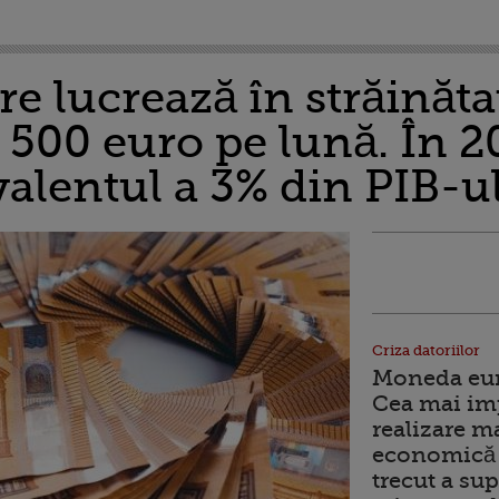
 lucrează în străinătat
 500 euro pe lună. În 2
ivalentul a 3% din PIB-
Criza datoriilor
Moneda euro
Cea mai im
realizare m
economică 
trecut a sup