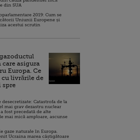
 din cauza pandemiei încă
ve din SUA
roparlamentare 2019: Cum se
cătorii Uniunii Europene și
iza acestui scrutin
 gazoductul
 care asigura
ru Europa. Ce
cu livrările de
i spre
esecretizate: Catastrofa de la
el mai grav dezastru nuclear
 a fost precedată de alte
de mai mică amploare, ascunse
e gaze naturale în Europa.
nit Ucraina marea câștigătoare