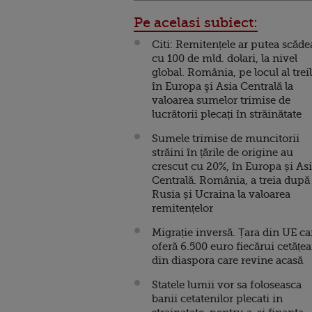
Pe acelasi subiect:
Citi: Remitențele ar putea scăde
cu 100 de mld. dolari, la nivel
global. România, pe locul al trei
în Europa şi Asia Centrală la
valoarea sumelor trimise de
lucrătorii plecați în străinătate
Sumele trimise de muncitorii
străini în țările de origine au
crescut cu 20%, în Europa și As
Centrală. România, a treia după
Rusia și Ucraina la valoarea
remitențelor
Migrație inversă. Țara din UE ca
oferă 6.500 euro fiecărui cetățe
din diaspora care revine acasă
Statele lumii vor sa foloseasca
banii cetatenilor plecati in