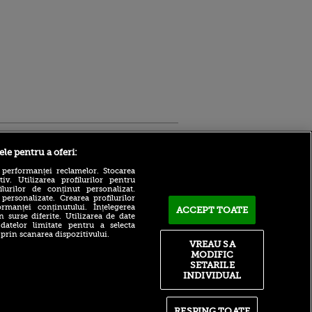
Sport.ro
ele pentru a oferi:
 performanței reclamelor. Stocarea
v. Utilizarea profilurilor pentru
ilurilor de conținut personalizat.
 personalizate. Crearea profilurilor
rmanței conținutului. Înțelegerea
ACCEPT TOATE
n surse diferite. Utilizarea de date
 datelor limitate pentru a selecta
Bogdan Lobonț și Robert
 prin scanarea dispozitivului.
Niță sunt invitații lui Andrei
VREAU SA
ldau din
Grecu la Matinal (VOYO
MODIFIC
 și
SPORT 1)
 logodnica
SETARILE
 sunt
„Rapidul are un lot mai slab
INDIVIDUAL
ă criminală
decât sezonul trecut?”
Robert Niță a răspuns
ntru
imediat după UTA - Rapid
RESPING TOATE
ita lui,