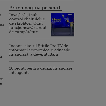
Prima pagina pe scurt:
Invață să ții sub
a
control cheltuielile
de sărbători. Cum
lea
funcționează cardul
de cumpărături
Incont , site-ul Știrile Pro TV de
informații economice și educație
financiară, a devenit iBani
ia
10 reguli pentru decizii financiare
inteligente
re
an