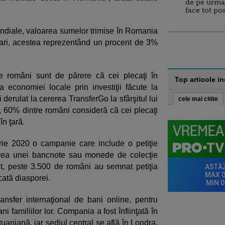
de pe urma
face tot po
ndiale, valoarea sumelor trimise în Romania
lari, acestea reprezentând un procent de 3%
e români sunt de părere că cei plecaţi în
Top articole i
ea economiei locale prin investiţii făcute la
 derulat la cererea TransferGo la sfârşitul lui
cele mai citite
şi, 60% dintre români consideră că cei plecaţi
în ţară.
ie 2020 o campanie care include o petiţie
rea unei bancnote sau monede de colecţie
t, peste 3.500 de români au semnat petiţia
ată diasporei.
nsfer internaţional de bani online, pentru
i familiilor lor. Compania a fost înfiinţată în
tuaniană, iar sediul central se află în Londra,