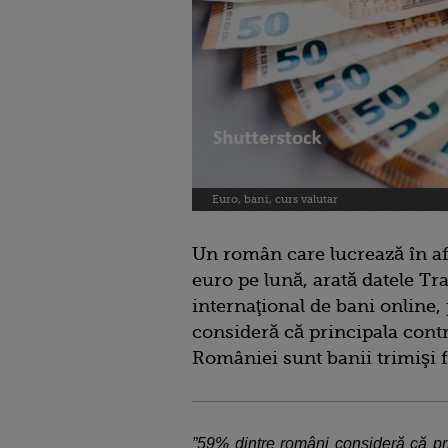
Euro, bani, curs valutar
Un român care lucrează în afa
euro pe lună, arată datele T
internaţional de bani online,
consideră că principala cont
României sunt banii trimişi f
”59% dintre români consideră că pri