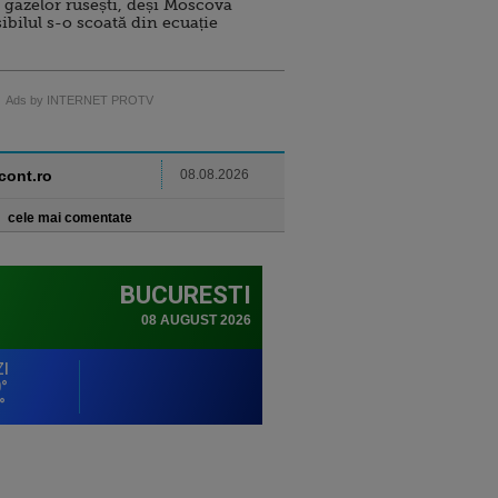
 gazelor rusești, deși Moscova
sibilul s-o scoată din ecuație
Ads by INTERNET PROTV
ncont.ro
08.08.2026
cele mai comentate