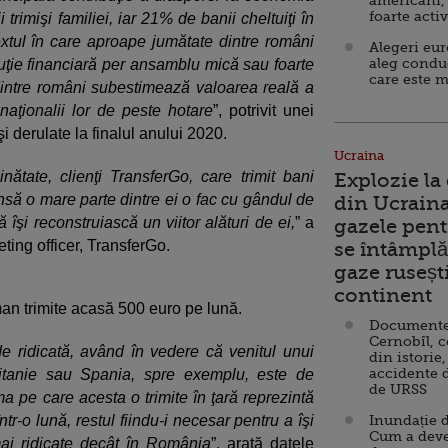
americani,
foarte acti
rimişi familiei, iar 21% de banii cheltuiţi în
textul în care aproape jumătate dintre români
Alegeri eu
aleg condu
uţie financiară per ansamblu mică sau foarte
care este m
intre români subestimează valoarea reală a
naţionalii lor de peste hotare
”, potrivit unei
 derulate la finalul anului 2020.
Ucraina
ătate, clienţi TransferGo, care trimit bani
Explozie la
 însă o mare parte dintre ei o fac cu gândul de
din Ucraina
ă îşi reconstruiască un viitor alături de ei,
” a
gazele pent
ting officer, TransferGo.
se întâmplă 
gaze ruseșt
continent
man trimite acasă 500 euro pe lună.
Documente d
Cernobîl, c
e ridicată, având în vedere că venitul unui
din istorie,
accidente 
itanie sau Spania, spre exemplu, este de
de URSS
a pe care acesta o trimite în ţară reprezintă
ntr-o lună, restul fiindu-i necesar pentru a îşi
Inundație d
Cum a deve
mai ridicate decât în România
”, arată datele