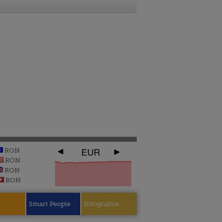
EUR
RON
RON
RON
RON
e
Smart People
Infografice