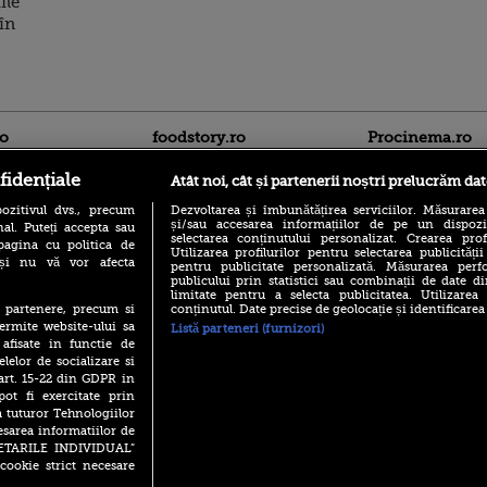
ile
în
ro
foodstory.ro
Procinema.ro
fidențiale
Atât noi, cât și partenerii noștri prelucrăm dat
ozitivul dvs., precum
Dezvoltarea și îmbunătățirea serviciilor. Măsurarea
și/sau accesarea informațiilor de pe un dispoziti
al. Puteți accepta sau
selectarea conținutului personalizat. Crearea prof
pagina cu politica de
Utilizarea profilurilor pentru selectarea publicității
i și nu vă vor afecta
pentru publicitate personalizată. Măsurarea perfo
publicului prin statistici sau combinații de date di
(P) Descoperă Lumea
limitate pentru a selecta publicitatea. Utilizarea
Nikolaj Coster-Wa
Evenimentelor din România
conținutul. Date precise de geolocație și identificarea
te partenere, precum si
Urzeala Tronurilor
cu Transilvania Events!
ermite website-ului sa
Listă parteneri (furnizori)
Annabelle Wallis,
 afisate in functie de
lui Sebastian Stan,
(P) Raku, gaming intens și o
elelor de socializare si
prinși într-o curs
pauză binemeritată cu...
 art. 15-22 din GDPR in
pizza Guseppe
Emoții intense pe
pot fi exercitate prin
Sebastian Stan! Iub
(P) Poți folosi bonurile de
a tuturor Tehnologiilor
Annabelle, l-a făcu
masă pentru a comanda
esarea informatiilor de
mâncare acasă? Lista
Din 14 septembrie
SETARILE INDIVIDUAL”
aplicațiilor care le acceptă
Popescu revine în 
cookie strict necesare
principal la Pro T