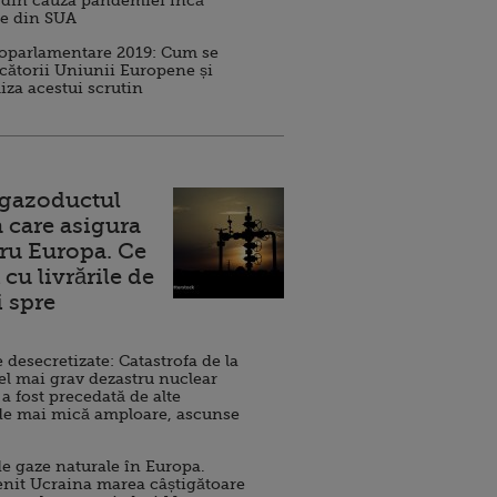
 din cauza pandemiei încă
ve din SUA
roparlamentare 2019: Cum se
cătorii Uniunii Europene și
iza acestui scrutin
 gazoductul
 care asigura
ru Europa. Ce
cu livrările de
i spre
esecretizate: Catastrofa de la
el mai grav dezastru nuclear
 a fost precedată de alte
de mai mică amploare, ascunse
e gaze naturale în Europa.
nit Ucraina marea câștigătoare