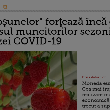
şunelor" forţează încă 
ul muncitorilor sezonie
izei COVID-19
Criza datoriilor
Moneda euro
Cea mai im
realizare m
economică 
trecut a sup