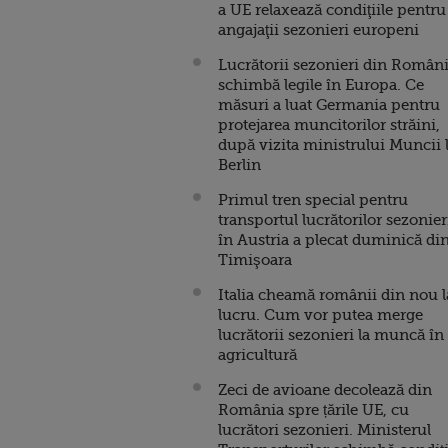
a UE relaxează condiţiile pentru
angajaţii sezonieri europeni
Lucrătorii sezonieri din Român
schimbă legile în Europa. Ce
măsuri a luat Germania pentru
protejarea muncitorilor străini,
după vizita ministrului Muncii 
Berlin
Primul tren special pentru
transportul lucrătorilor sezonier
în Austria a plecat duminică di
Timişoara
Italia cheamă românii din nou l
lucru. Cum vor putea merge
lucrătorii sezonieri la muncă în
agricultură
Zeci de avioane decolează din
România spre țările UE, cu
lucrători sezonieri. Ministerul