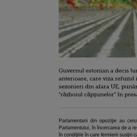
Guvernul estonian a decis lun
anterioare, care viza refuzul 
sezonieri din afara UE, punâ
"războiul căpşunelor" în presa
Parlamentarii din opoziţie au ceru
Parlamentului, în încercarea de a r
în condiţiile în care fermierii susţin 