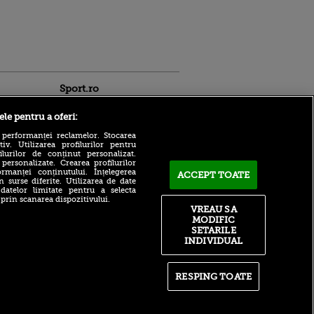
Sport.ro
ele pentru a oferi:
 performanței reclamelor. Stocarea
v. Utilizarea profilurilor pentru
ilurilor de conținut personalizat.
 personalizate. Crearea profilurilor
rmanței conținutului. Înțelegerea
ACCEPT TOATE
Adrian Mihalcea a
n surse diferite. Utilizarea de date
confirmat noul transfer la
 datelor limitate pentru a selecta
ldau din
UTA după remiza cu Rapid!
 prin scanarea dispozitivului.
 și
Anunțul făcut despre starea
VREAU SA
 logodnica
lui Alexi Pitu
MODIFIC
 sunt
SETARILE
ă criminală
După un flash-interviu
INDIVIDUAL
liniștit, Daniel Pancu a
ntru
EXPLODAT la conferință și
ita lui,
s-a luat la ceartă cu oamenii
t tată!
în sală: ”Gata, nu mai
RESPING TOATE
strigați”
, Adela
rol
Filip Stojilkovic, reacție
V
tranșantă după controversa