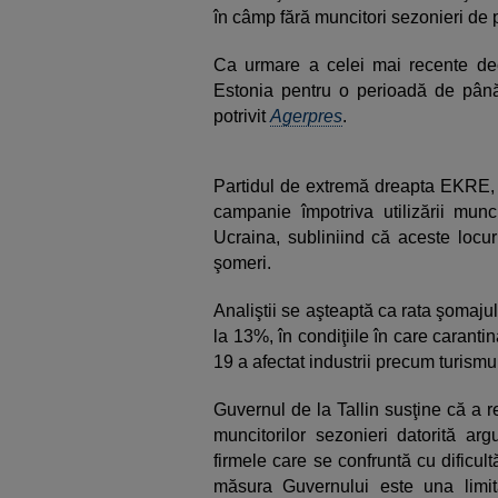
în câmp fără muncitori sezonieri de 
Ca urmare a celei mai recente deciz
Estonia pentru o perioadă de până
potrivit
Agerpres
.
Partidul de extremă dreapta EKRE, 
campanie împotriva utilizării munci
Ucraina, subliniind că aceste locur
şomeri.
Analiştii se aşteaptă ca rata şomajul
la 13%, în condiţiile în care caran
19 a afectat industrii precum turismul
Guvernul de la Tallin susţine că a r
muncitorilor sezonieri datorită a
firmele care se confruntă cu dificult
măsura Guvernului este una limit