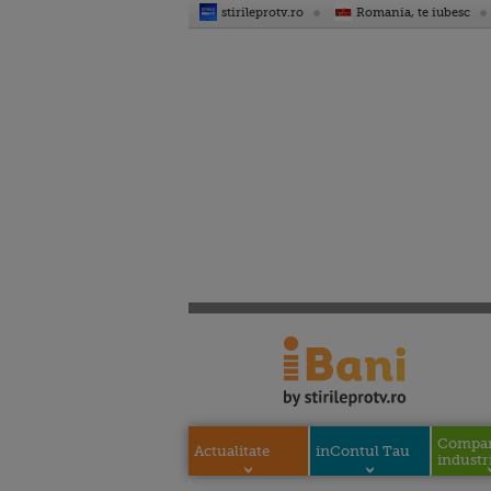
stirileprotv.ro
Romania, te iubesc
Compani
Actualitate
inContul Tau
industri