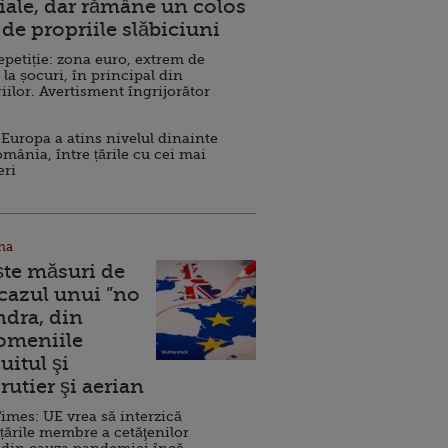
ale, dar rămâne un colos
de propriile slăbiciuni
repetiție: zona euro, extrem de
 la șocuri, în principal din
iilor. Avertisment îngrijorător
Europa a atins nivelul dinainte
omânia, între țările cu cei mai
eri
na
ște măsuri de
 cazul unui ”no
ndra, din
Domeniile
uitul şi
rutier şi aerian
imes: UE vrea să interzică
 țările membre a cetăţenilor