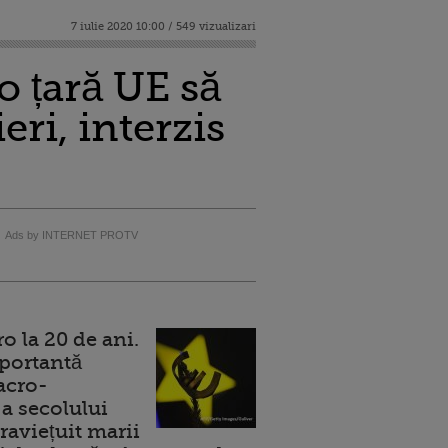
7 iulie 2020 10:00 / 549 vizualizari
o țară UE să
ri, interzis
Ads by INTERNET PROTV
 la 20 de ani.
portantă
acro-
a secolului
raviețuit marii