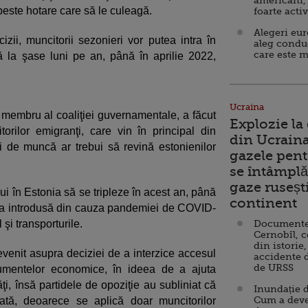
americani,
peste hotare care să le culeagă.
foarte acti
Alegeri eu
ii, muncitorii sezonieri vor putea intra în
aleg condu
care este m
 la şase luni pe an, până în aprilie 2022,
Ucraina
membru al coaliţiei guvernamentale, a făcut
Explozie la
torilor emigranţi, care vin în principal din
din Ucraina
i de muncă ar trebui să revină estonienilor
gazele pent
se întâmplă 
gaze ruseșt
ui în Estonia să se tripleze în acest an, până
continent
tina introdusă din cauza pandemiei de COVID-
 şi transporturile.
Documente d
Cernobîl, c
din istorie,
evenit asupra deciziei de a interzice accesul
accidente 
de URSS
rgumentelor economice, în ideea de a ajuta
ăţi, însă partidele de opoziţie au subliniat că
Inundație d
Cum a deve
ată, deoarece se aplică doar muncitorilor