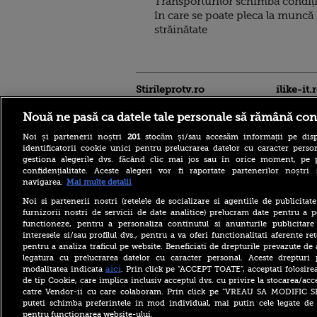
Transporturilor schimbă condiți
în care se poate pleca la muncă 
străinătate
Stirileprotv.ro
ilike-it.
Nouă ne pasă ca datele tale personale să rămână con
Noi și partenerii noștri
201
stocăm și/sau accesăm informații pe disp
identificatorii cookie unici pentru prelucrarea datelor cu caracter person
gestiona alegerile dvs. făcând clic mai jos sau în orice moment, pe 
confidențialitate. Aceste alegeri vor fi raportate partenerilor noștr
navigarea.
Mai multe detalii
Descoperire senzațională
lângă Piramida Roșie: Un
Noi si partenerii nostri (retelele de socializare si agentiile de publicita
sistem hidraulic de 4.500
furnizorii nostri de servicii de date analitice) prelucram date pentru a p
ani ar conține secretul
functioneze, pentru a personaliza continutul si anunturile publicitare
construirii piramidelor
interesele si/sau profilul dvs., pentru a va oferi functionalitati aferente ret
Reacția Rusiei după ce o
pentru a analiza traficul pe website. Beneficiati de drepturile prevazute de
dronă explozivă a paralizat
legatura cu prelucrarea datelor cu caracter personal. Aceste drepturi 
aeroportul din Leipzig: „O
aici
modalitatea indicata
. Prin click pe “ACCEPT TOATE”, acceptati folosire
provocare complet
de tip Cookie, care implica inclusiv acceptul dvs. cu privire la stocarea/acc
fabricată”
catre Vendor-ii cu care colaboram. Prin click pe “VREAU SA MODIFIC 
Cea mai bună țară în care să
puteti schimba preferintele in mod individual, mai putin cele legate de 
te muți în 2026 este din
pentru functionarea website-ului.