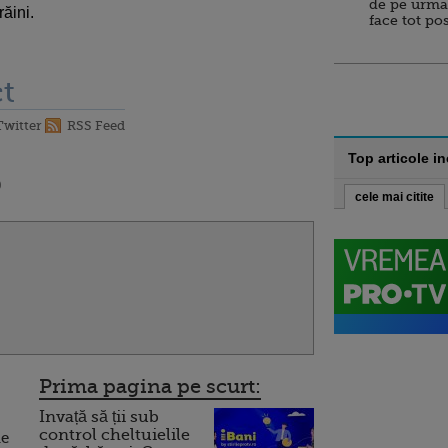
de pe urma
răini.
face tot po
t
Twitter
RSS Feed
Top articole i
0
cele mai citite
Prima pagina pe scurt:
Invață să ții sub
control cheltuielile
ie