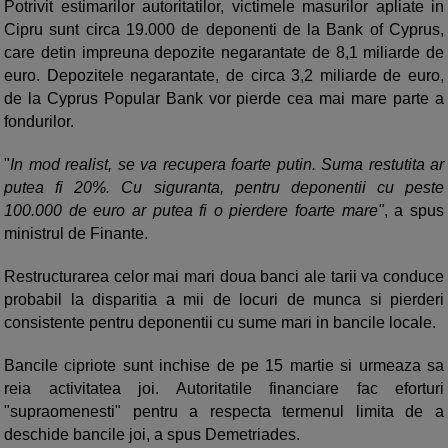
Potrivit estimarilor autoritatilor, victimele masurilor apliate in
Cipru sunt circa 19.000 de deponenti de la Bank of Cyprus,
care detin impreuna depozite negarantate de 8,1 miliarde de
euro. Depozitele negarantate, de circa 3,2 miliarde de euro,
de la Cyprus Popular Bank vor pierde cea mai mare parte a
fondurilor.
"
In mod realist, se va recupera foarte putin. Suma restutita ar
putea fi 20%. Cu siguranta, pentru deponentii cu peste
100.000 de euro ar putea fi o pierdere foarte mare"
, a spus
ministrul de Finante.
Restructurarea celor mai mari doua banci ale tarii va conduce
probabil la disparitia a mii de locuri de munca si pierderi
consistente pentru deponentii cu sume mari in bancile locale.
Bancile cipriote sunt inchise de pe 15 martie si urmeaza sa
reia activitatea joi. Autoritatile financiare fac eforturi
"supraomenesti" pentru a respecta termenul limita de a
deschide bancile joi, a spus Demetriades.