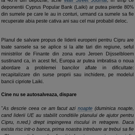
la 40% din depozite, scrie
Wall Street Journal
, in timp ce
deponentii Cyprus Popular Bank (Laiki) ar putea pierde 80%
din sumele pe care le au in conturi, urmand ca sumele sa fie
recuperate abia peste cativa ani sau cel mai probabil deloc.
Planul de salvare propus de liderii europeni pentru Cipru are
toate sansele sa se aplice si la alte tari din regiune, seful
ministrilor de Finante din zona euro Jeroen Dijsselbloem
sustinand ca, in acest fel, Europa ar putea imbratisa o noua
abordare a problemei bancilor aflate in dificultate:
recapitalizare din surse proprii sau inchidere, pe modelul
bancii cipriote Laiki.
Cine nu se autosalveaza, dispare
"
As descrie ceea ce am facut azi
noapte
(duminica noapte,
cand liderii UE au stabilit conditiile planului de ajutor pentru
Cipru, n.red.) drept impingerea riscului in retragere. Daca
exista risc intr-o banca, prima noastra intrebare ar trebui sa fie