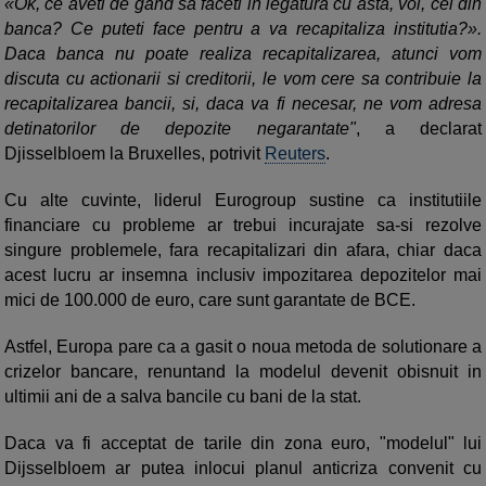
«Ok, ce aveti de gand sa faceti in legatura cu asta, voi, cei din
banca? Ce puteti face pentru a va recapitaliza institutia?».
Daca banca nu poate realiza recapitalizarea, atunci vom
discuta cu actionarii si creditorii, le vom cere sa contribuie la
recapitalizarea bancii, si, daca va fi necesar, ne vom adresa
detinatorilor de depozite negarantate"
, a declarat
Djisselbloem la Bruxelles, potrivit
Reuters
.
Cu alte cuvinte, liderul Eurogroup sustine ca institutiile
financiare cu probleme ar trebui incurajate sa-si rezolve
singure problemele, fara recapitalizari din afara, chiar daca
acest lucru ar insemna inclusiv impozitarea depozitelor mai
mici de 100.000 de euro, care sunt garantate de BCE.
Astfel, Europa pare ca a gasit o noua metoda de solutionare a
crizelor bancare, renuntand la modelul devenit obisnuit in
ultimii ani de a salva bancile cu bani de la stat.
Daca va fi acceptat de tarile din zona euro, "modelul" lui
Dijsselbloem ar putea inlocui planul anticriza convenit cu