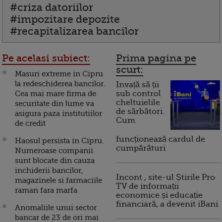
#criza datoriilor
#impozitare depozite
#recapitalizarea bancilor
Pe acelasi subiect:
Prima pagina pe
scurt:
Masuri extreme in Cipru
la redeschiderea bancilor.
Invață să ții
Cea mai mare firma de
sub control
cheltuielile
securitate din lume va
de sărbători.
asigura paza institutiilor
Cum
de credit
funcționează cardul de
Haosul persista in Cipru.
cumpărături
Numeroase companii
sunt blocate din cauza
inchiderii bancilor,
Incont , site-ul Știrile Pro
magazinele si farmaciile
TV de informații
raman fara marfa
economice și educație
financiară, a devenit iBani
Anomaliile unui sector
bancar de 23 de ori mai