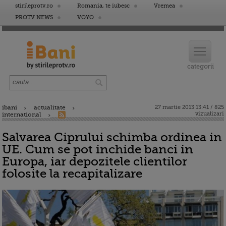
stirileprotv.ro
Romania, te iubesc
Vremea
PROTV NEWS
VOYO
ibani
actualitate
27 martie 2013 13:41 / 825
vizualizari
international
Salvarea Ciprului schimba ordinea in
UE. Cum se pot inchide banci in
Europa, iar depozitele clientilor
folosite la recapitalizare