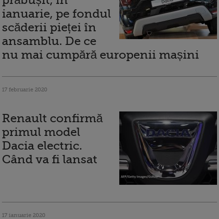
prăbușit, în
ianuarie, pe fondul
scăderii pieței în
ansamblu. De ce
nu mai cumpără europenii mașini
17 februarie 2020
Renault confirmă
primul model
Dacia electric.
Când va fi lansat
17 ianuarie 2020