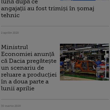
lună după ce
angajații au fost trimiși în șomaj
tehnic
2 aprilie 2020
Ministrul
Economiei anunță
că Dacia pregătește
un scenariu de
reluare a producției
în a doua parte a
lunii aprilie
30 martie 2020