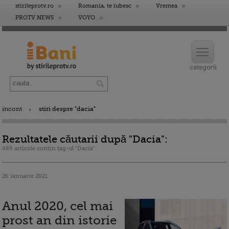
stirileprotv.ro
Romania, te iubesc
Vremea
PROTV NEWS
VOYO
incont
stiri despre "dacia"
Rezultatele căutarii după "Dacia":
489 articole contin tag-ul "Dacia"
26 ianuarie 2021
Anul 2020, cel mai
prost an din istorie