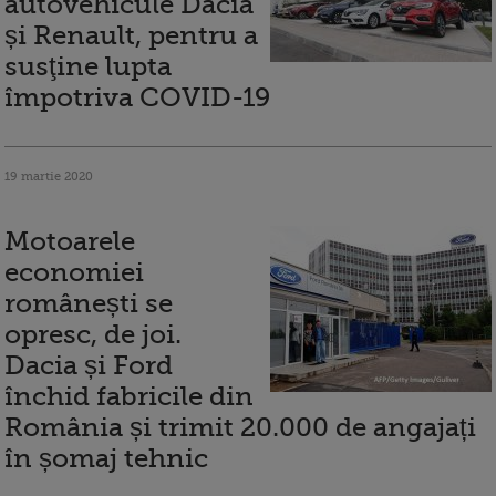
autovehicule Dacia
și Renault, pentru a
susţine lupta
împotriva COVID-19
19 martie 2020
Motoarele
economiei
românești se
opresc, de joi.
Dacia și Ford
închid fabricile din
România și trimit 20.000 de angajați
în șomaj tehnic