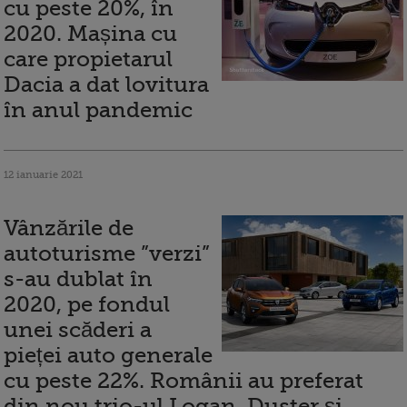
cu peste 20%, în
2020. Mașina cu
care propietarul
Dacia a dat lovitura
în anul pandemic
12 ianuarie 2021
Vânzările de
autoturisme ”verzi”
s-au dublat în
2020, pe fondul
unei scăderi a
pieței auto generale
cu peste 22%. Românii au preferat
din nou trio-ul Logan, Duster și