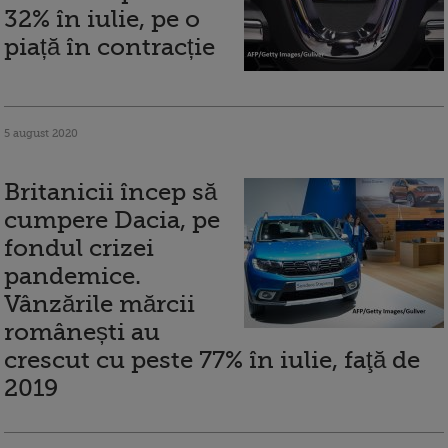
32% în iulie, pe o
piață în contracție
5 august 2020
Britanicii încep să
cumpere Dacia, pe
fondul crizei
pandemice.
Vânzările mărcii
românești au
crescut cu peste 77% în iulie, faţă de
2019