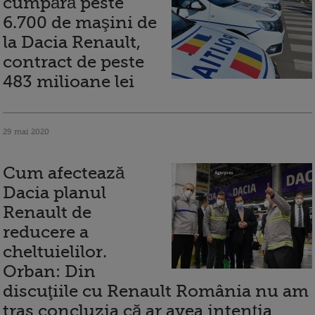
cumpără peste
6.700 de maşini de
la Dacia Renault,
contract de peste
483 milioane lei
29 mai 2020
Cum afectează
Dacia planul
Renault de
reducere a
cheltuielilor.
Orban: Din
discuţiile cu Renault România nu am
tras concluzia că ar avea intenţia