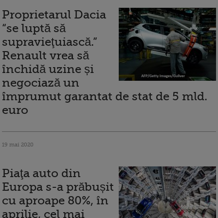
Proprietarul Dacia
“se luptă să
supravieţuiască.”
Renault vrea să
închidă uzine și
negociază un
împrumut garantat de stat de 5 mld.
euro
19 mai 2020
Piaţa auto din
Europa s-a prăbușit
cu aproape 80%, în
aprilie, cel mai