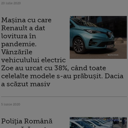
20 iulie 2020
Mașina cu care
Renault a dat
lovitura în
pandemie.
Vânzările
vehiculului electric
Zoe au urcat cu 38%, când toate
celelalte modele s-au prăbușit. Dacia
a scăzut masiv
5 iunie 2020
Poliţia Română