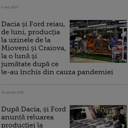
4 mai 2020
Dacia și Ford reiau,
de luni, producția
la uzinele de la
Mioveni și Craiova,
la o lună și
jumătate după ce
le-au închis din cauza pandemiei
28 aprilie 2020
După Dacia, și Ford
anunță reluarea
producției la