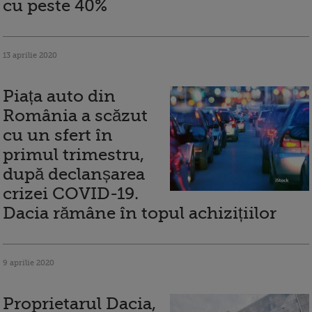
cu peste 40%
13 aprilie 2020
Piața auto din
România a scăzut
cu un sfert în
primul trimestru,
după declanșarea
crizei COVID-19.
Dacia rămâne în topul achizițiilor
9 aprilie 2020
Proprietarul Dacia,