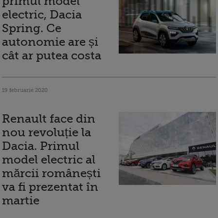
primul model
electric, Dacia
Spring. Ce
autonomie are și
cât ar putea costa
19 februarie 2020
Renault face din
nou revoluție la
Dacia. Primul
model electric al
mărcii românești
va fi prezentat în
martie