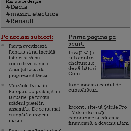
Mai multe despre:
#Dacia
#masini electrice
#Renault
Pe acelasi subiect:
Prima pagina pe
scurt:
Franța avertizează
Renault să nu închidă
Invață să ții
fabrici și să nu
sub control
cheltuielile
concedieze oameni.
de sărbători.
Anunțul făcut de
Cum
proprietarul Dacia
funcționează cardul de
Vânzările Dacia în
cumpărături
Europa s-au prăbușit, în
ianuarie, pe fondul
scăderii pieței în
Incont , site-ul Știrile Pro
ansamblu. De ce nu mai
TV de informații
cumpără europenii
economice și educație
mașini
financiară, a devenit iBani
Renault confirmă primul