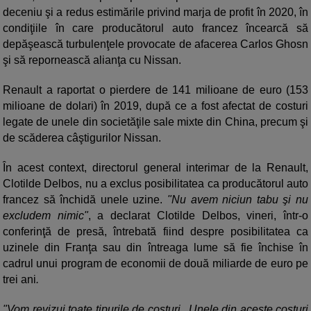
deceniu şi a redus estimările privind marja de profit în 2020, în
condiţiile în care producătorul auto francez încearcă să
depăşească turbulenţele provocate de afacerea Carlos Ghosn
şi să repornească alianţa cu Nissan.
Renault a raportat o pierdere de 141 milioane de euro (153
milioane de dolari) în 2019, după ce a fost afectat de costuri
legate de unele din societăţile sale mixte din China, precum şi
de scăderea câştigurilor Nissan.
În acest context, directorul general interimar de la Renault,
Clotilde Delbos, nu a exclus posibilitatea ca producătorul auto
francez să închidă unele uzine.
"Nu avem niciun tabu şi nu
excludem nimic"
, a declarat Clotilde Delbos, vineri, într-o
conferinţă de presă, întrebată fiind despre posibilitatea ca
uzinele din Franţa sau din întreaga lume să fie închise în
cadrul unui program de economii de două miliarde de euro pe
trei ani
.
"Vom revizui toate tipurile de costuri...Unele din aceste costuri