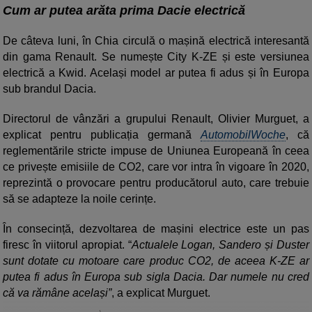
Cum ar putea arăta prima Dacie electrică
De câteva luni, în Chia circulă o mașină electrică interesantă
din gama Renault. Se numește City K-ZE și este versiunea
electrică a Kwid. Același model ar putea fi adus și în Europa
sub brandul Dacia.
Directorul de vânzări a grupului Renault, Olivier Murguet, a
explicat pentru publicația germană
AutomobilWoche
, că
reglementările stricte impuse de Uniunea Europeană în ceea
ce privește emisiile de CO2, care vor intra în vigoare în 2020,
reprezintă o provocare pentru producătorul auto, care trebuie
să se adapteze la noile cerințe.
În consecință, dezvoltarea de mașini electrice este un pas
firesc în viitorul apropiat. “
Actualele Logan, Sandero și Duster
sunt dotate cu motoare care produc CO2, de aceea K-ZE ar
putea fi adus în Europa sub sigla Dacia. Dar numele nu cred
că va rămâne același”
, a explicat Murguet.