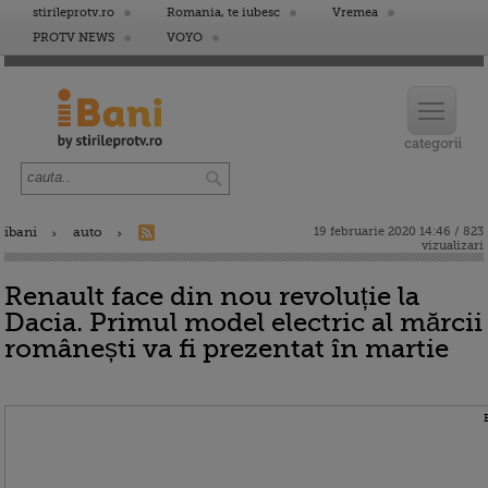
stirileprotv.ro
Romania, te iubesc
Vremea
PROTV NEWS
VOYO
ibani
auto
19 februarie 2020 14:46 / 823
vizualizari
Renault face din nou revoluție la
Dacia. Primul model electric al mărcii
românești va fi prezentat în martie