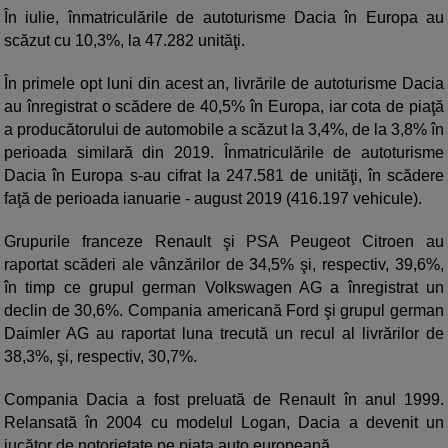
În iulie, înmatriculările de autoturisme Dacia în Europa au
scăzut cu 10,3%, la 47.282 unităţi.
În primele opt luni din acest an, livrările de autoturisme Dacia
au înregistrat o scădere de 40,5% în Europa, iar cota de piaţă
a producătorului de automobile a scăzut la 3,4%, de la 3,8% în
perioada similară din 2019. Înmatriculările de autoturisme
Dacia în Europa s-au cifrat la 247.581 de unităţi, în scădere
faţă de perioada ianuarie - august 2019 (416.197 vehicule).
Grupurile franceze Renault şi PSA Peugeot Citroen au
raportat scăderi ale vânzărilor de 34,5% şi, respectiv, 39,6%,
în timp ce grupul german Volkswagen AG a înregistrat un
declin de 30,6%. Compania americană Ford şi grupul german
Daimler AG au raportat luna trecută un recul al livrărilor de
38,3%, şi, respectiv, 30,7%.
Compania Dacia a fost preluată de Renault în anul 1999.
Relansată în 2004 cu modelul Logan, Dacia a devenit un
jucător de notorietate pe piaţa auto europeană.