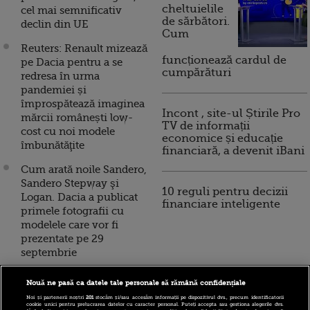
cheltuielile
cel mai semnificativ
de sărbători.
declin din UE
Cum
Reuters: Renault mizează
funcționează cardul de
pe Dacia pentru a se
cumpărături
redresa în urma
pandemiei și
împrospătează imaginea
Incont , site-ul Știrile Pro
mărcii românești low-
TV de informații
cost cu noi modele
economice și educație
îmbunătăţite
financiară, a devenit iBani
Cum arată noile Sandero,
Sandero Stepway şi
10 reguli pentru decizii
Logan. Dacia a publicat
financiare inteligente
primele fotografii cu
modelele care vor fi
prezentate pe 29
septembrie
Fostul director general al
Nouă ne pasă ca datele tale personale să rămână confidențiale
Dacia Nicolas Maure va
Noi și partenerii noștri
201
stocăm și/sau accesăm informații pe dispozitivul dvs., precum identificatorii
superviza redresarea
cookie unici pentru prelucrarea datelor cu caracter personal. Puteți accepta sau gestiona alegerile dvs.