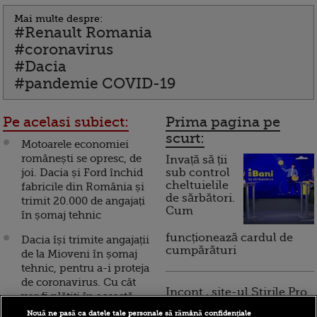
Mai multe despre:
#Renault Romania
#coronavirus
#Dacia
#pandemie COVID-19
Pe acelasi subiect:
Prima pagina pe
scurt:
Motoarele economiei
românești se opresc, de
Invață să ții
joi. Dacia și Ford închid
sub control
cheltuielile
fabricile din România și
de sărbători.
trimit 20.000 de angajați
Cum
în șomaj tehnic
funcționează cardul de
Dacia își trimite angajații
cumpărături
de la Mioveni în șomaj
tehnic, pentru a-i proteja
de coronavirus. Cu cât
Incont , site-ul Știrile Pro
vor fi plătiți în această
TV de informații
perioadă
Nouă ne pasă ca datele tale personale să rămână confidențiale