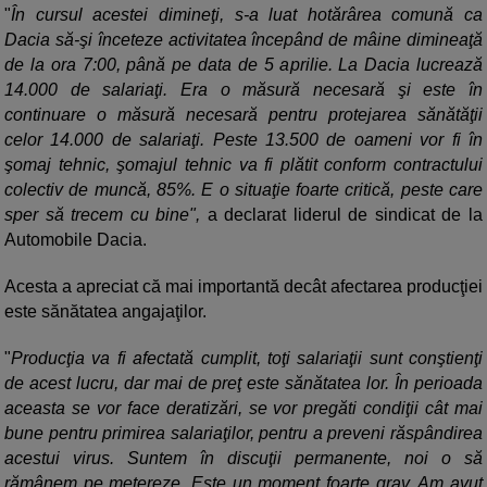
"
În cursul acestei dimineţi, s-a luat hotărârea comună ca
Dacia să-şi înceteze activitatea începând de mâine dimineaţă
de la ora 7:00, până pe data de 5 aprilie. La Dacia lucrează
14.000 de salariaţi. Era o măsură necesară şi este în
continuare o măsură necesară pentru protejarea sănătăţii
celor 14.000 de salariaţi. Peste 13.500 de oameni vor fi în
şomaj tehnic, şomajul tehnic va fi plătit conform contractului
colectiv de muncă, 85%. E o situaţie foarte critică, peste care
sper să trecem cu bine",
a declarat liderul de sindicat de la
Automobile Dacia.
Acesta a apreciat că mai importantă decât afectarea producţiei
este sănătatea angajaţilor.
"
Producţia va fi afectată cumplit, toţi salariaţii sunt conştienţi
de acest lucru, dar mai de preţ este sănătatea lor. În perioada
aceasta se vor face deratizări, se vor pregăti condiţii cât mai
bune pentru primirea salariaţilor, pentru a preveni răspândirea
acestui virus. Suntem în discuţii permanente, noi o să
rămânem pe metereze. Este un moment foarte grav. Am avut