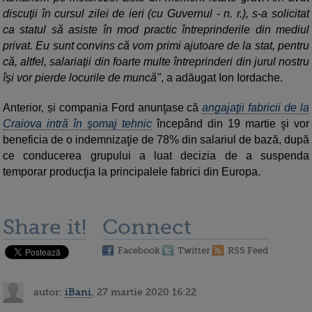
discuţii în cursul zilei de ieri (cu Guvernul - n. r.), s-a solicitat
ca statul să asiste în mod practic întreprinderile din mediul
privat. Eu sunt convins că vom primi ajutoare de la stat, pentru
că, altfel, salariaţii din foarte multe întreprinderi din jurul nostru
îşi vor pierde locurile de muncă"
, a adăugat Ion Iordache.
Anterior, și compania Ford anunţase că
angajaţii fabricii de la
Craiova intră în şomaj tehnic
începând din 19 martie şi vor
beneficia de o indemnizaţie de 78% din salariul de bază, după
ce conducerea grupului a luat decizia de a suspenda
temporar producţia la principalele fabrici din Europa.
Share it!
Connect
Facebook
Twitter
RSS Feed
autor:
iBani
, 27 martie 2020 16:22