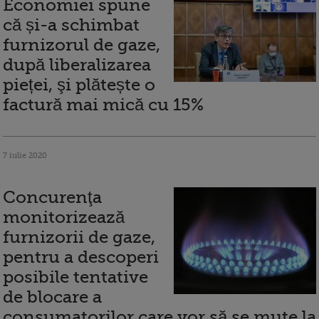
Economiei spune
că și-a schimbat
furnizorul de gaze,
după liberalizarea
pieței, şi plătește o
factură mai mică cu 15%
7 iulie 2020
Concurenţa
monitorizează
furnizorii de gaze,
pentru a descoperi
posibile tentative
de blocare a
consumatorilor care vor să se mute la