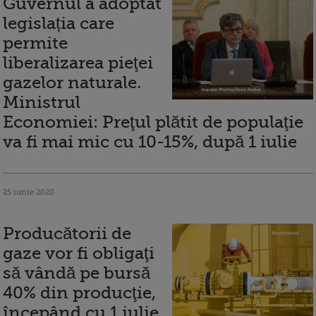
Guvernul a adoptat
legislația care
permite
liberalizarea pieţei
gazelor naturale.
Ministrul
Economiei: Preţul plătit de populaţie
va fi mai mic cu 10-15%, după 1 iulie
25 iunie 2020
Producătorii de
gaze vor fi obligaţi
să vândă pe bursă
40% din producţie,
începând cu 1 iulie,