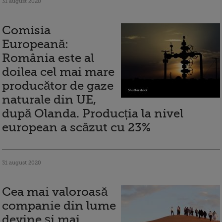
31 august 2020
Comisia
Europeană:
România este al
doilea cel mai mare
producător de gaze
naturale din UE,
după Olanda. Producția la nivel
european a scăzut cu 23%
31 august 2020
Cea mai valoroasă
companie din lume
devine și mai