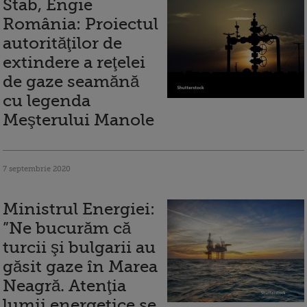
Stab, Engie
România: Proiectul
autorităţilor de
extindere a reţelei
de gaze seamănă
cu legenda
Meşterului Manole
7 septembrie 2020
Ministrul Energiei:
”Ne bucurăm că
turcii şi bulgarii au
găsit gaze în Marea
Neagră. Atenţia
lumii energetice se