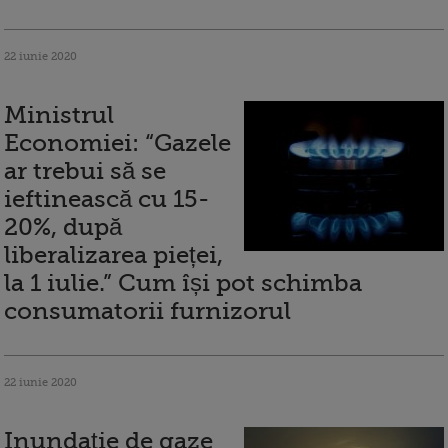
22 iunie 2020
Ministrul
Economiei: “Gazele
ar trebui să se
ieftinească cu 15-
20%, după
liberalizarea pieței,
la 1 iulie.” Cum își pot schimba
consumatorii furnizorul
22 iunie 2020
Inundație de gaze