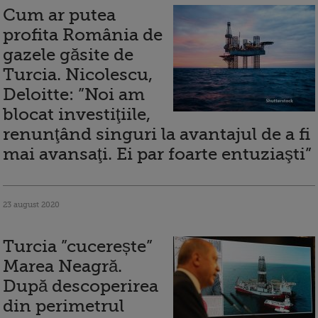
Cum ar putea
profita România de
gazele găsite de
Turcia. Nicolescu,
Deloitte: ”Noi am
blocat investiţiile,
renunţând singuri la avantajul de a fi
mai avansaţi. Ei par foarte entuziaşti”
23 august 2020
Turcia ”cucerește”
Marea Neagră.
După descoperirea
din perimetrul