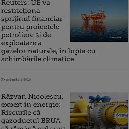
Reuters: UE va
restricţiona
sprijinul financiar
pentru proiectele
petroliere și de
exploatare a
gazelor naturale, în lupta cu
schimbările climatice
30 noiembrie 2020
Răzvan Nicolescu,
expert în energie:
Riscurile că
gazoductul BRUA
să rămână gol sunt