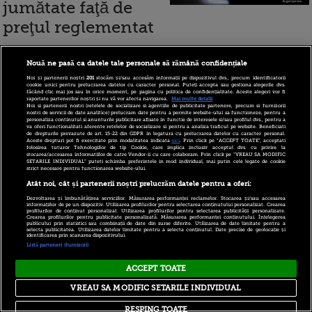
jumătate faţă de
preţul reglementat
Nouă ne pasă ca datele tale personale să rămână confidențiale
18 iunie 2020
Noi și partenerii noștri
201
stocăm și/sau accesăm informații pe dispozitivul dvs., precum identificatorii
cookie unici pentru prelucrarea datelor cu caracter personal. Puteți accepta sau gestiona alegerile dvs.
făcând clic mai jos sau în orice moment, pe pagina cu politica de confidențialitate. Aceste alegeri vor fi
raportate partenerilor noștri și nu vă vor afecta navigarea.
Mai multe detalii
Noi si partenerii nostri (retelele de socializare si agentiile de publicitate partenere, precum si furnizorii
Majoritatea
nostri de servicii de date analitice) prelucram date pentru a permite website-ului sa functioneze, pentru a
personaliza continutul si anunturile publicitare afisate in functie de interesele si/sau profilul dvs., pentru a
va oferi functionalitati aferente retelelor de socializare si pentru a analiza traficul pe website. Beneficiati
consumatorilor se
de drepturile prevazute de art. 15-22 din GDPR in legatura cu prelucrarea datelor cu caracter personal.
Aceste drepturi pot fi exercitate prin modalitatea indicata
aici
. Prin click pe “ACCEPT TOATE”, acceptati
folosirea tuturor Tehnologiilor de tip Cookie, care implica inclusiv acceptul dvs. cu privire la
așteaptă la o
stocarea/accesarea informatiilor de catre Vendor-ii cu care colaboram. Prin click pe “VREAU SA MODIFIC
SETARILE INDIVIDUAL” puteti schimba preferintele in mod individual, mai putin cele legate de cookie
strict necesare pentru functionarea website-ului.
scumpire a gazelor
Atât noi, cât și partenerii noștri prelucrăm datele pentru a oferi:
după liberalizarea
Dezvoltarea și îmbunătățirea serviciilor. Măsurarea performanței reclamelor. Stocarea și/sau accesarea
informațiilor de pe un dispozitiv. Utilizarea profilurilor pentru selectarea conținutului personalizat. Crearea
prețurilor, la 1 iulie.
profilurilor de conținut personalizat. Utilizarea profilurilor pentru selectarea publicității personalizate.
Crearea profilurilor pentru publicitate personalizată. Măsurarea performanței conținutului. Înțelegerea
publicului prin statistici sau combinații de date din surse diferite. Utilizarea de date limitate pentru a
Doar 1 din 5 așteaptă o factură mai
selecta publicitatea. Utilizarea datelor limitate pentru a selecta conținutul. Date precise de geolocație și
identificarea prin scanarea dispozitivului.
Listă parteneri (furnizori)
mică
ACCEPT TOATE
VREAU SA MODIFIC SETARILE INDIVIDUAL
17 iunie 2020
RESPING TOATE