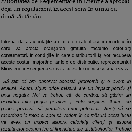
Autoritatea de Reglementare în Energie a aprobat
deja un regulament în acest sens în urmă cu
două săptămâni.
Întrebat dacă autorităţile au făcut un calcul asupra modului în
care va afecta branşarea gratuită facturile celorlalţi
consumatori, în condiţiile în care distribuitorii îşi vor recupera
aceste costuri majorând tarifele de distribuţie, reprezentantul
Ministerului Energiei a spus că acest lucru încă se analizează.
"Să ştiţi că am observat această problemă şi o avem în
analiză. Acum, sigur, orice măsură are un impact pozitiv şi
unul negativ. Noi va trebui, cât de curând, să găsim un
echilibru între părţile pozitive şi cele negative. Adică, pe
partea pozitivă, să permitem unor potenţiali clienţi să se
racordeze la reţea şi apoi să vedem în ce măsură acest lucru
va avea un impact asupra celorlalţi clienţi şi asupra
rezultatelor economice şi financiare ale distribuitorilor. Trebuie