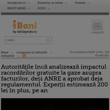
stirileprotv.ro
Romania, te iubesc
Vremea
PROTV NEWS
VOYO
ibani
companii si industrii
23 noiembrie 2020 12:38 / 132
vizualizari
industrie
Autorităţile încă analizează impactul
racordărilor gratuite la gaze asupra
facturilor, deși ANRE a aprobat deja
regulamentul. Experții estimează 200
lei în plus, pe an