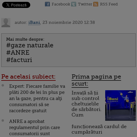
Facebook
Twitter
RSS Feed
autor:
iBani
, 23 noiembrie 2020 12:38
Mai multe despre:
#gaze naturale
#ANRE
#facturi
Pe acelasi subiect:
Prima pagina pe
scurt:
Expert: Fiecare familie va
plăti 200 de lei în plus pe
Invață să ții
an la gaze, pentru ca alţi
sub control
cheltuielile
consumatori să se
de sărbători.
racordeze gratuit
Cum
ANRE a aprobat
funcționează cardul de
regulamentul prin care
cumpărături
consumatorii sunt