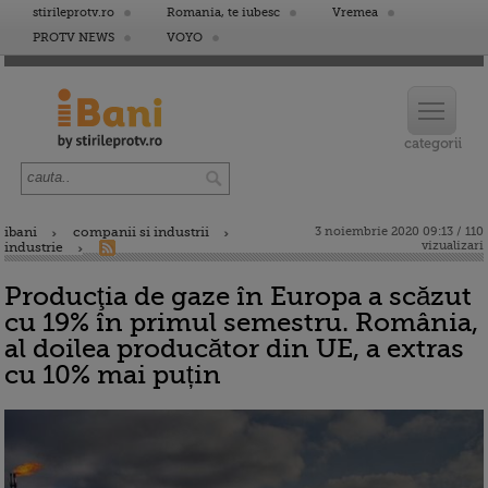
stirileprotv.ro
Romania, te iubesc
Vremea
PROTV NEWS
VOYO
ibani
companii si industrii
3 noiembrie 2020 09:13 / 110
vizualizari
industrie
Producţia de gaze în Europa a scăzut
cu 19% în primul semestru. România,
al doilea producător din UE, a extras
cu 10% mai puțin