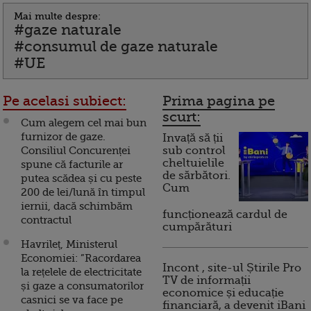
Mai multe despre:
#gaze naturale
#consumul de gaze naturale
#UE
Pe acelasi subiect:
Prima pagina pe
scurt:
Cum alegem cel mai bun
furnizor de gaze.
Invață să ții
Consiliul Concurenței
sub control
cheltuielile
spune că facturile ar
de sărbători.
putea scădea și cu peste
Cum
200 de lei/lună în timpul
iernii, dacă schimbăm
funcționează cardul de
contractul
cumpărături
Havrileț, Ministerul
Economiei: ”Racordarea
Incont , site-ul Știrile Pro
la rețelele de electricitate
TV de informații
și gaze a consumatorilor
economice și educație
casnici se va face pe
financiară, a devenit iBani