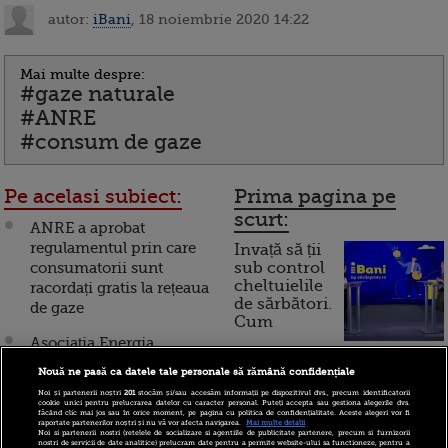
autor:
iBani
, 18 noiembrie 2020 14:22
Mai multe despre:
#gaze naturale
#ANRE
#consum de gaze
Pe acelasi subiect:
Prima pagina pe
scurt:
ANRE a aprobat
regulamentul prin care
Invață să ții
consumatorii sunt
sub control
cheltuielile
racordați gratis la rețeaua
de sărbători.
de gaze
Cum
Asociaţia Energia
funcționează cardul de
Inteligentă: Racordarea
Nouă ne pasă ca datele tale personale să rămână confidențiale
cumpărături
"gratuită" la reţeaua de
Noi și partenerii noștri
201
stocăm și/sau accesăm informații pe dispozitivul dvs., precum identificatorii
gaze prezintă
cookie unici pentru prelucrarea datelor cu caracter personal. Puteți accepta sau gestiona alegerile dvs.
făcând clic mai jos sau în orice moment, pe pagina cu politica de confidențialitate. Aceste alegeri vor fi
dezavantaje şi riscuri
raportate partenerilor noștri și nu vă vor afecta navigarea.
Mai multe detalii
Incont , site-ul Știrile Pro
Noi si partenerii nostri (retelele de socializare si agentiile de publicitate partenere, precum si furnizorii
pentru consumatori
nostri de servicii de date analitice) prelucram date pentru a permite website-ului sa functioneze, pentru a