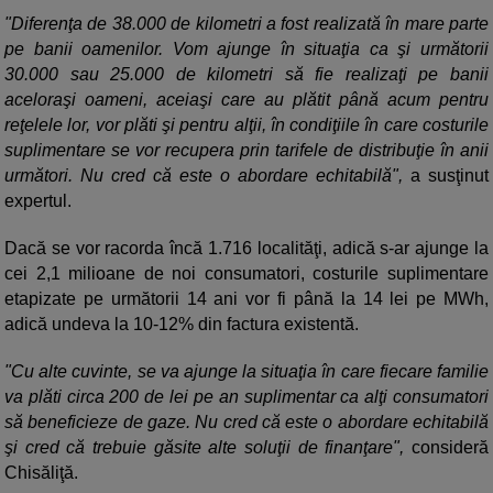
"Diferenţa de 38.000 de kilometri a fost realizată în mare parte
pe banii oamenilor. Vom ajunge în situaţia ca şi următorii
30.000 sau 25.000 de kilometri să fie realizaţi pe banii
aceloraşi oameni, aceiaşi care au plătit până acum pentru
reţelele lor, vor plăti şi pentru alţii, în condiţiile în care costurile
suplimentare se vor recupera prin tarifele de distribuţie în anii
următori. Nu cred că este o abordare echitabilă",
a susţinut
expertul.
Dacă se vor racorda încă 1.716 localităţi, adică s-ar ajunge la
cei 2,1 milioane de noi consumatori, costurile suplimentare
etapizate pe următorii 14 ani vor fi până la 14 lei pe MWh,
adică undeva la 10-12% din factura existentă.
"Cu alte cuvinte, se va ajunge la situaţia în care fiecare familie
va plăti circa 200 de lei pe an suplimentar ca alţi consumatori
să beneficieze de gaze. Nu cred că este o abordare echitabilă
şi cred că trebuie găsite alte soluţii de finanţare",
consideră
Chisăliţă.