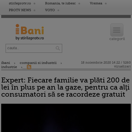
stirileprotv.ro
Romania, te iubesc
Vremea
PROTV NEWS
VOYO
ibani
companii si industrii
18 noiembrie 2020 14:22 / 5260
vizualizari
industrie
Expert: Fiecare familie va plăti 200 de
lei în plus pe an la gaze, pentru ca alţi
consumatori să se racordeze gratuit