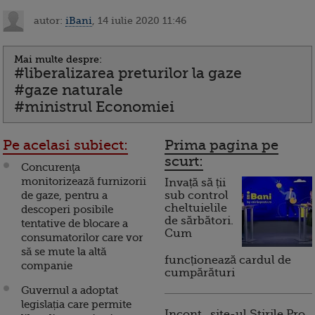
autor:
iBani
, 14 iulie 2020 11:46
Mai multe despre:
#liberalizarea preturilor la gaze
#gaze naturale
#ministrul Economiei
Pe acelasi subiect:
Prima pagina pe
scurt:
Concurenţa
monitorizează furnizorii
Invață să ții
de gaze, pentru a
sub control
cheltuielile
descoperi posibile
de sărbători.
tentative de blocare a
Cum
consumatorilor care vor
să se mute la altă
funcționează cardul de
companie
cumpărături
Guvernul a adoptat
legislația care permite
Incont , site-ul Știrile Pro