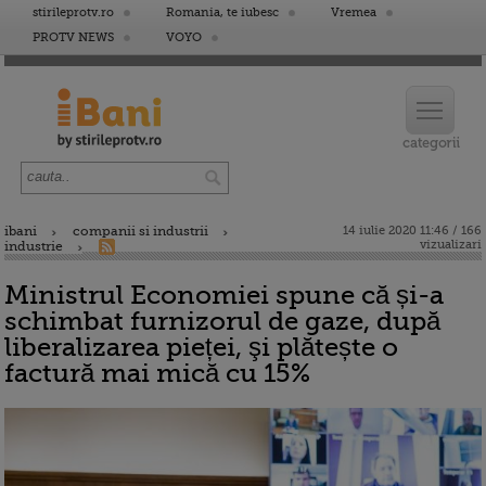
stirileprotv.ro
Romania, te iubesc
Vremea
PROTV NEWS
VOYO
ibani
companii si industrii
14 iulie 2020 11:46 / 166
vizualizari
industrie
Ministrul Economiei spune că și-a
schimbat furnizorul de gaze, după
liberalizarea pieței, şi plătește o
factură mai mică cu 15%