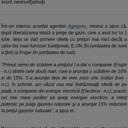
sunt nemulţumiţi.
Într-un interviu acordat agenției
Agerpres
, minirul a spus că,
după liberalizarea totală a pieţei de gaze, care a avut loc la 1
iulie, deja se văd primele oferte cu preţuri mai mici decât a
celor doi mari furnizori tradiţionali, E.ON (în jumătatea de nord
a ţării) şi Engie (în jumătatea de sud).
"Primul semn de scădere a preţului l-a dat o companie (Engie
- n.r.) dintre cele două mari, care a anunţat o scădere de 10%
şi de 15%. S-a anunţat deja de vreo zece zile. Astăzi (luni -
n.r.), în schimb, am văzut cea mai îndrăzneaţă ofertă de pe
piaţă, o companie din energie electrică (Electrica - n.r.), practic
cel mai mare jucător pe piaţa energiei electrice, a intrat
puternic pe piaţa gazelor naturale şi a anunţat 15% reducere
la preţul gazelor naturale
", a spus el.