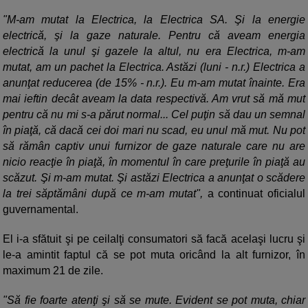
"M-am mutat la Electrica, la Electrica SA. Şi la energie
electrică, şi la gaze naturale. Pentru că aveam energia
electrică la unul şi gazele la altul, nu era Electrica, m-am
mutat, am un pachet la Electrica. Astăzi (luni - n.r.) Electrica a
anunţat reducerea (de 15% - n.r.). Eu m-am mutat înainte. Era
mai ieftin decât aveam la data respectivă. Am vrut să mă mut
pentru că nu mi s-a părut normal... Cel puţin să dau un semnal
în piaţă, că dacă cei doi mari nu scad, eu unul mă mut. Nu pot
să rămân captiv unui furnizor de gaze naturale care nu are
nicio reacţie în piaţă, în momentul în care preţurile în piaţă au
scăzut. Şi m-am mutat. Şi astăzi Electrica a anunţat o scădere
la trei săptămâni după ce m-am mutat",
a continuat oficialul
guvernamental.
El i-a sfătuit şi pe ceilalţi consumatori să facă acelaşi lucru şi
le-a amintit faptul că se pot muta oricând la alt furnizor, în
maximum 21 de zile.
"Să fie foarte atenţi şi să se mute. Evident se pot muta, chiar