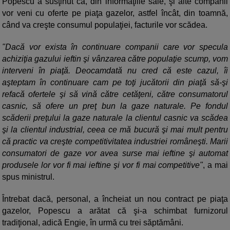
Popescu a susţinut că, din informaţiile sale, şi alte companii
vor veni cu oferte pe piaţa gazelor, astfel încât, din toamnă,
când va creşte consumul populaţiei, facturile vor scădea.
"Dacă vor exista în continuare companii care vor specula
achiziţia gazului ieftin şi vânzarea către populaţie scump, vom
interveni în piaţă. Deocamdată nu cred că este cazul, îi
aşteptam în continuare cam pe toţi jucătorii din piaţă să-şi
refacă ofertele şi să vină către cetăţeni, către consumatorul
casnic, să ofere un preţ bun la gaze naturale. Pe fondul
scăderii preţului la gaze naturale la clientul casnic va scădea
şi la clientul industrial, ceea ce mă bucură şi mai mult pentru
că practic va creşte competitivitatea industriei româneşti. Marii
consumatori de gaze vor avea surse mai ieftine şi automat
produsele lor vor fi mai ieftine şi vor fi mai competitive"
, a mai
spus ministrul.
Întrebat dacă, personal, a încheiat un nou contract pe piaţa
gazelor, Popescu a arătat că şi-a schimbat furnizorul
tradiţional, adică Engie, în urmă cu trei săptămâni.