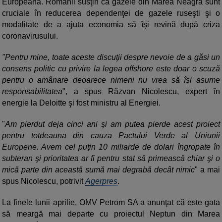
Europeană. Românii susţin că gazele din Marea Neagră sunt
cruciale în reducerea dependenţei de gazele ruseşti şi o
modalitate de a ajuta economia să îşi revină după criza
coronavirusului.
"Pentru mine, toate aceste discuţii despre nevoie de a găsi un
consens politic cu privire la legea offshore este doar o scuză
pentru o amânare deoarece nimeni nu vrea să îşi asume
responsabilitatea
", a spus Răzvan Nicolescu, expert în
energie la Deloitte şi fost ministru al Energiei.
"
Am pierdut deja cinci ani şi am putea pierde acest proiect
pentru totdeauna din cauza Pactului Verde al Uniunii
Europene. Avem cel puţin 10 miliarde de dolari îngropate în
subteran şi prioritatea ar fi pentru stat să primească chiar şi o
mică parte din această sumă mai degrabă decât nimic
" a mai
spus Nicolescu, potrivit
Agerpres
.
La finele lunii aprilie, OMV Petrom SA a anunţat că este gata
să meargă mai departe cu proiectul Neptun din Marea