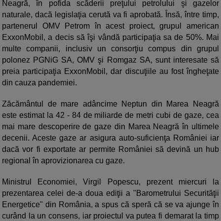
Neagră, în pofida scăderii preţului petrolului şi gazelor
naturale, dacă legislaţia cerută va fi aprobată. Însă, între timp,
partenerul OMV Petrom în acest proiect, grupul american
ExxonMobil, a decis să îşi vândă participaţia sa de 50%. Mai
multe companii, inclusiv un consorţiu compus din grupul
polonez PGNiG SA, OMV şi Romgaz SA, sunt interesate să
preia participaţia ExxonMobil, dar discuţiile au fost îngheţate
din cauza pandemiei.
Zăcământul de mare adâncime Neptun din Marea Neagră
este estimat la 42 - 84 de miliarde de metri cubi de gaze, cea
mai mare descoperire de gaze din Marea Neagră în ultimele
decenii. Aceste gaze ar asigura auto-suficienţa României iar
dacă vor fi exportate ar permite României să devină un hub
regional în aprovizionarea cu gaze.
Ministrul Economiei, Virgil Popescu, prezent miercuri la
prezentarea celei de-a doua ediţii a "Barometrului Securităţii
Energetice" din România, a spus că speră că se va ajunge în
curând la un consens, iar proiectul va putea fi demarat la timp