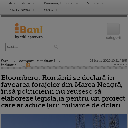
stirileprotv.ro
Romania, te iubesc
Vremea
PROTV NEWS
VOYO
ibani
companii si industrii
25 iunie 2020 10:11 / 195
vizualizari
industrie
Bloomberg: Românii se declară în
favoarea forajelor din Marea Neagră,
însă politicienii nu reuşesc să
elaboreze legislaţia pentru un proiect
care ar aduce țării miliarde de dolari