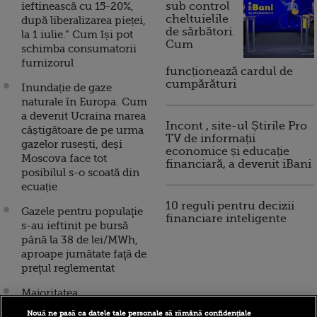
ieftinească cu 15-20%,
sub control
cheltuielile
după liberalizarea pieței,
de sărbători.
la 1 iulie.” Cum își pot
Cum
schimba consumatorii
furnizorul
funcționează cardul de
cumpărături
Inundație de gaze
naturale în Europa. Cum
a devenit Ucraina marea
Incont , site-ul Știrile Pro
câștigătoare de pe urma
TV de informații
gazelor rusești, deși
economice și educație
Moscova face tot
financiară, a devenit iBani
posibilul s-o scoată din
ecuație
10 reguli pentru decizii
Gazele pentru populaţie
financiare inteligente
s-au ieftinit pe bursă
până la 38 de lei/MWh,
aproape jumătate faţă de
preţul reglementat
Majoritatea
consumatorilor se
Nouă ne pasă ca datele tale personale să rămână confidențiale