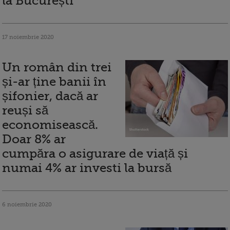
la București
17 noiembrie 2020
Un român din trei
și-ar ține banii în
șifonier, dacă ar
reuși să
economisească.
Doar 8% ar
cumpăra o asigurare de viață și
numai 4% ar investi la bursă
6 noiembrie 2020