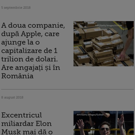
5 septembrie 2018
A doua companie,
după Apple, care
ajunge la o
capitalizare de 1
trilion de dolari.
Are angajați și în
România
8 august 2018
Excentricul
miliardar Elon
Musk mai dă o