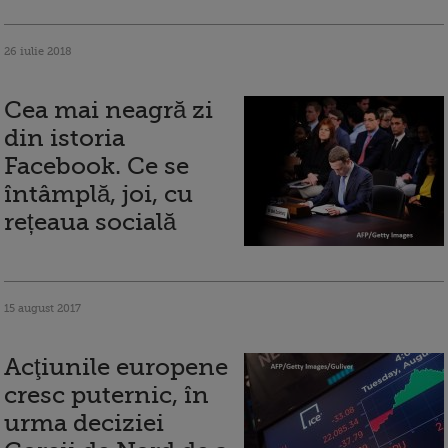
26 iulie 2018
Cea mai neagră zi
din istoria
Facebook. Ce se
întâmplă, joi, cu
rețeaua socială
15 august 2017
Acţiunile europene
cresc puternic, în
urma deciziei