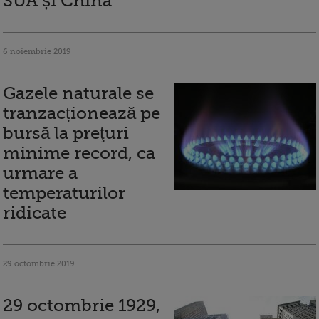
SUA și China
6 noiembrie 2019
Gazele naturale se
tranzacționează pe
bursă la preţuri
minime record, ca
urmare a
temperaturilor
ridicate
29 octombrie 2019
29 octombrie 1929,