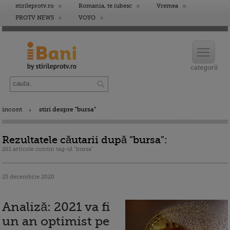
stirileprotv.ro
Romania, te iubesc
Vremea
PROTV NEWS
VOYO
incont
stiri despre "bursa"
Rezultatele căutarii după "bursa":
261 articole contin tag-ul "bursa"
23 decembrie 2020
Analiză: 2021 va fi
un an optimist pe