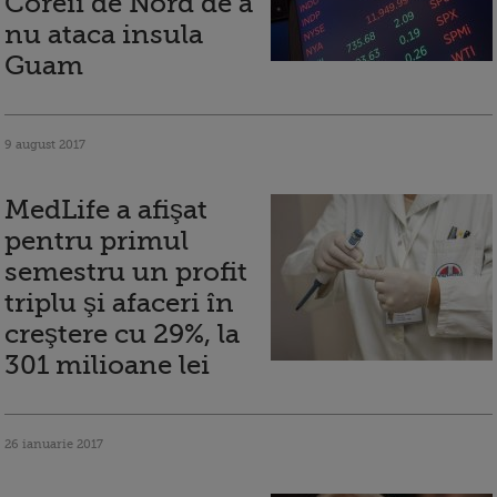
Coreii de Nord de a
nu ataca insula
Guam
9 august 2017
MedLife a afişat
pentru primul
semestru un profit
triplu şi afaceri în
creştere cu 29%, la
301 milioane lei
26 ianuarie 2017