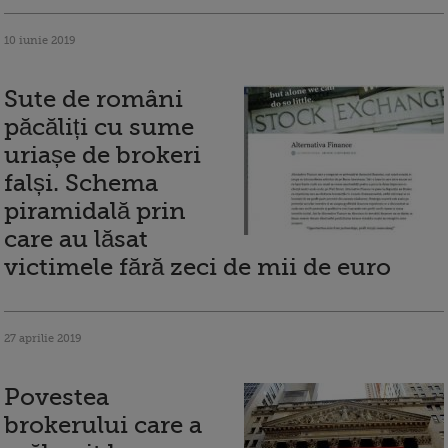
10 iunie 2019
Sute de români
păcăliți cu sume
uriașe de brokeri
falși. Schema
piramidală prin
care au lăsat
victimele fără zeci de mii de euro
27 aprilie 2019
Povestea
brokerului care a