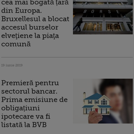
cea mai bogată țară
din Europa.
Bruxellesul a blocat
accesul burselor
elveţiene la piaţa
comună
19 iunie 2019
Premieră pentru
sectorul bancar.
Prima emisiune de
obligațiuni
ipotecare va fi
listată la BVB