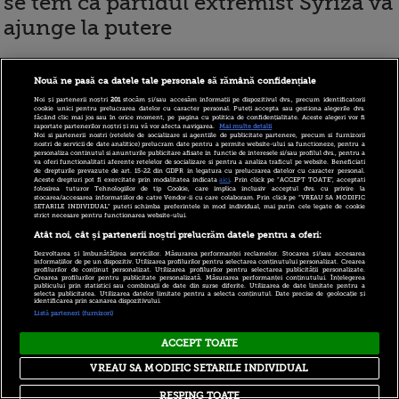
se tem ca partidul extremist Syriza va
ajunge la putere
Nouă ne pasă ca datele tale personale să rămână confidențiale
17 decembrie 2014
Noi și partenerii noștri
201
stocăm și/sau accesăm informații pe dispozitivul dvs., precum identificatorii
cookie unici pentru prelucrarea datelor cu caracter personal. Puteți accepta sau gestiona alegerile dvs.
făcând clic mai jos sau în orice moment, pe pagina cu politica de confidențialitate. Aceste alegeri vor fi
raportate partenerilor noștri și nu vă vor afecta navigarea.
Mai multe detalii
Bursa de la
Noi si partenerii nostri (retelele de socializare si agentiile de publicitate partenere, precum si furnizorii
nostri de servicii de date analitice) prelucram date pentru a permite website-ului sa functioneze, pentru a
personaliza continutul si anunturile publicitare afisate in functie de interesele si/sau profilul dvs., pentru a
Bucuresti a scazut
va oferi functionalitati aferente retelelor de socializare si pentru a analiza traficul pe website. Beneficiati
de drepturile prevazute de art. 15-22 din GDPR in legatura cu prelucrarea datelor cu caracter personal.
Aceste drepturi pot fi exercitate prin modalitatea indicata
aici
. Prin click pe “ACCEPT TOATE”, acceptati
miercuri, urmand
folosirea tuturor Tehnologiilor de tip Cookie, care implica inclusiv acceptul dvs. cu privire la
stocarea/accesarea informatiilor de catre Vendor-ii cu care colaboram. Prin click pe “VREAU SA MODIFIC
SETARILE INDIVIDUAL” puteti schimba preferintele in mod individual, mai putin cele legate de cookie
trendul celorlalte
strict necesare pentru functionarea website-ului.
Atât noi, cât și partenerii noștri prelucrăm datele pentru a oferi:
piete financiare din
Dezvoltarea și îmbunătățirea serviciilor. Măsurarea performanței reclamelor. Stocarea și/sau accesarea
Europa, pe fondul
informațiilor de pe un dispozitiv. Utilizarea profilurilor pentru selectarea conținutului personalizat. Crearea
profilurilor de conținut personalizat. Utilizarea profilurilor pentru selectarea publicității personalizate.
Crearea profilurilor pentru publicitate personalizată. Măsurarea performanței conținutului. Înțelegerea
temerilor privind un colaps
publicului prin statistici sau combinații de date din surse diferite. Utilizarea de date limitate pentru a
selecta publicitatea. Utilizarea datelor limitate pentru a selecta conținutul. Date precise de geolocație și
identificarea prin scanarea dispozitivului.
economic al Rusiei
Listă parteneri (furnizori)
ACCEPT TOATE
VREAU SA MODIFIC SETARILE INDIVIDUAL
20 noiembrie 2014
RESPING TOATE