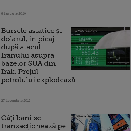
8 ianuarie 2020
Bursele asiatice și
dolarul, în picaj
după atacul
Iranului asupra
bazelor SUA din
Irak. Prețul
petrolului explodează
27 decembrie 2019
Câți bani se
tranzacționează pe