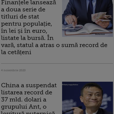
Finanțele lansează
a doua serie de
titluri de stat
pentru populație,
în lei și în euro,
listate la bursă. În
vară, statul a atras o sumă record de
la cetățeni
4 noiembrie 2020
China a suspendat
listarea record de
37 mld. dolari a
grupului Ant, o
lovitură puternică