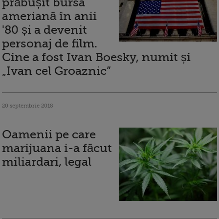
prăbușit bursa
ameriană în anii
'80 și a devenit
personaj de film.
Cine a fost Ivan Boesky, numit și
„Ivan cel Groaznic”
20 septembrie 2018
Oamenii pe care
marijuana i-a făcut
miliardari, legal