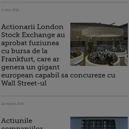
4 iulie 2016
Actionarii London
Stock Exchange au
aprobat fuziunea
cu bursa de la
Frankfurt, care ar
genera un gigant
european capabil sa concureze cu
Wall Street-ul
22 martie 2016
Actiunile
companiilor