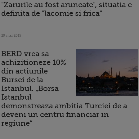
"Zarurile au fost aruncate", situatia e
definita de "lacomie si frica"
29 mai 2015
BERD vrea sa
achizitioneze 10%
din actiunile
Bursei de la
Istanbul. „Borsa
Istanbul
demonstreaza ambitia Turciei de a
deveni un centru financiar in
regiune”