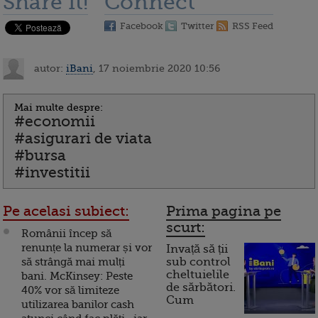
Share it!
Connect
Facebook
Twitter
RSS Feed
autor:
iBani
, 17 noiembrie 2020 10:56
Mai multe despre:
#economii
#asigurari de viata
#bursa
#investitii
Pe acelasi subiect:
Prima pagina pe
scurt:
Românii încep să
renunțe la numerar și vor
Invață să ții
să strângă mai mulți
sub control
cheltuielile
bani. McKinsey: Peste
de sărbători.
40% vor să limiteze
Cum
utilizarea banilor cash