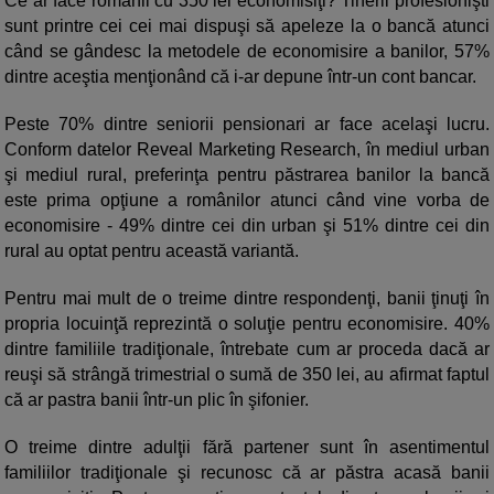
Ce ar face românii cu 350 lei economisiţi? Tinerii profesionişti
sunt printre cei cei mai dispuşi să apeleze la o bancă atunci
când se gândesc la metodele de economisire a banilor, 57%
dintre aceştia menţionând că i-ar depune într-un cont bancar.
Peste 70% dintre seniorii pensionari ar face acelaşi lucru.
Conform datelor Reveal Marketing Research, în mediul urban
şi mediul rural, preferinţa pentru păstrarea banilor la bancă
este prima opţiune a românilor atunci când vine vorba de
economisire - 49% dintre cei din urban şi 51% dintre cei din
rural au optat pentru această variantă.
Pentru mai mult de o treime dintre respondenţi, banii ţinuţi în
propria locuinţă reprezintă o soluţie pentru economisire. 40%
dintre familiile tradiţionale, întrebate cum ar proceda dacă ar
reuşi să strângă trimestrial o sumă de 350 lei, au afirmat faptul
că ar pastra banii într-un plic în şifonier.
O treime dintre adulţii fără partener sunt în asentimentul
familiilor tradiţionale şi recunosc că ar păstra acasă banii