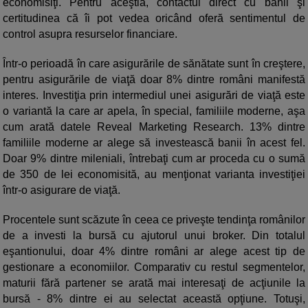
economisiţi. Pentru aceştia, contactul direct cu banii şi
certitudinea că îi pot vedea oricând oferă sentimentul de
control asupra resurselor financiare.
Într-o perioadă în care asigurările de sănătate sunt în creştere,
pentru asigurările de viaţă doar 8% dintre români manifestă
interes. Investiţia prin intermediul unei asigurări de viaţă este
o variantă la care ar apela, în special, familiile moderne, aşa
cum arată datele Reveal Marketing Research. 13% dintre
familiile moderne ar alege să investească banii în acest fel.
Doar 9% dintre mileniali, întrebaţi cum ar proceda cu o sumă
de 350 de lei economisită, au menţionat varianta investiţiei
într-o asigurare de viaţă.
Procentele sunt scăzute în ceea ce priveşte tendinţa românilor
de a investi la bursă cu ajutorul unui broker. Din totalul
eşantionului, doar 4% dintre români ar alege acest tip de
gestionare a economiilor. Comparativ cu restul segmentelor,
maturii fără partener se arată mai interesaţi de acţiunile la
bursă - 8% dintre ei au selectat această opţiune. Totuşi,